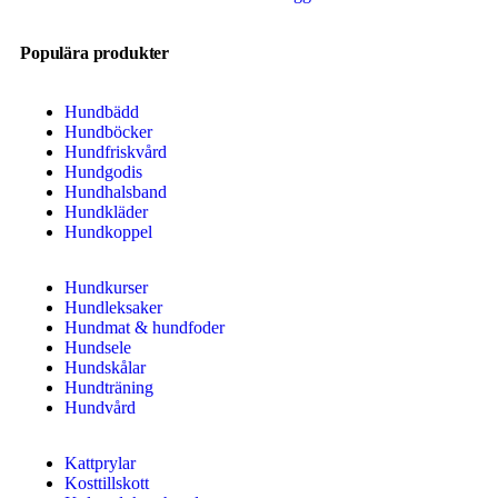
Populära produkter
Hundbädd
Hundböcker
Hundfriskvård
Hundgodis
Hundhalsband
Hundkläder
Hundkoppel
Hundkurser
Hundleksaker
Hundmat & hundfoder
Hundsele
Hundskålar
Hundträning
Hundvård
Kattprylar
Kosttillskott