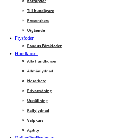
Kattprylar
Till hundägare
Presentkort
Utgående
Frysfoder
Pondus Färskfoder
Hundkurser
Alla hundkurser
Allmänlydnad
Nosarbete
Privatträning
Utställning
Rallylydnad
Valpkurs
Agility
Onlineföreläsningar