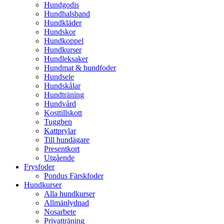
Hundgodis
Hundhalsband
Hundkläder
Hundskor
Hundkoppel
Hundkurser
Hundleksaker
Hundmat & hundfoder
Hundsele
Hundskålar
Hundträning
Hundvård
Kosttillskott
Tuggben
Kattprylar
Till hundägare
Presentkort
Utgående
Frysfoder
Pondus Färskfoder
Hundkurser
Alla hundkurser
Allmänlydnad
Nosarbete
Privatträning