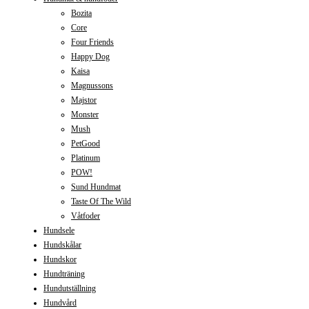
Bozita
Core
Four Friends
Happy Dog
Kaisa
Magnussons
Majstor
Monster
Mush
PetGood
Platinum
POW!
Sund Hundmat
Taste Of The Wild
Våtfoder
Hundsele
Hundskålar
Hundskor
Hundträning
Hundutställning
Hundvård