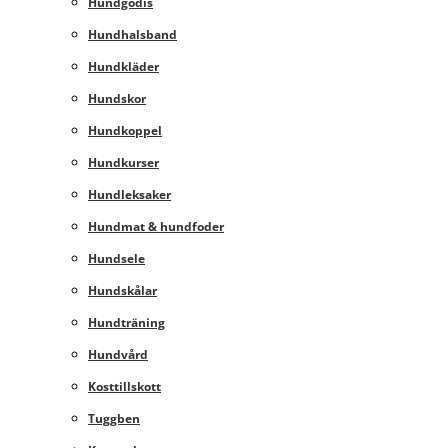
Hundgodis
Hundhalsband
Hundkläder
Hundskor
Hundkoppel
Hundkurser
Hundleksaker
Hundmat & hundfoder
Hundsele
Hundskålar
Hundträning
Hundvård
Kosttillskott
Tuggben