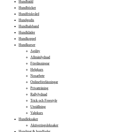
Hundbädd
Hundböcker
Hundfriskvård
Hundgodis
Hundhalsband
Hundkläder
Hundkoppel
Hundkurser
Agility
Allmänlydnad
Föreläsningar
Helgkurs
Nosarbete
Onlineföreläsningar
Privatträning
Rallylydnad
Trick och Freestyle
Utställning
Valpkurs
Hundleksaker
Aktiveringsleksaker
Hundmat & hundfoder