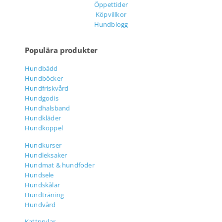
Öppettider
Köpvillkor
Hundblogg
Populära produkter
Hundbädd
Hundböcker
Hundfriskvård
Hundgodis
Hundhalsband
Hundkläder
Hundkoppel
Hundkurser
Hundleksaker
Hundmat & hundfoder
Hundsele
Hundskålar
Hundträning
Hundvård
Kattprylar