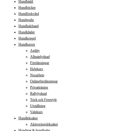
Hundbädd
Hundböcker
Hundfriskvård
Hundgodis
Hundhalsband
Hundkläder
Hundkoppel
Hundkurser
Agility
Allmänlydnad
Föreläsningar
Helgkurs
Nosarbete
Onlineföreläsningar
Privatträning
Rallylydnad
Trick och Freestyle
Utställning
Valpkurs
Hundleksaker
Aktiveringsleksaker
Hundmat & hundfoder