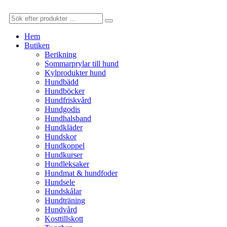
Hem
Butiken
Berikning
Sommarprylar till hund
Kylprodukter hund
Hundbädd
Hundböcker
Hundfriskvård
Hundgodis
Hundhalsband
Hundkläder
Hundskor
Hundkoppel
Hundkurser
Hundleksaker
Hundmat & hundfoder
Hundsele
Hundskålar
Hundträning
Hundvård
Kosttillskott