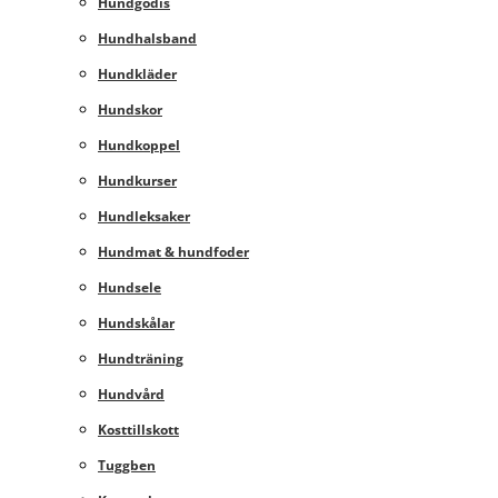
Hundgodis
Hundhalsband
Hundkläder
Hundskor
Hundkoppel
Hundkurser
Hundleksaker
Hundmat & hundfoder
Hundsele
Hundskålar
Hundträning
Hundvård
Kosttillskott
Tuggben