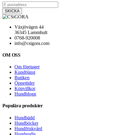
Växjövägen 44
36345 Lammhult
0768-920008
info@csigora.com
OM OSS
Om företaget
Kundtjänst
Butiken
Öppettider
Köpvillkor
Hundblogg
Populära produkter
Hundbädd
Hundböcker
Hundfriskvård
Hundgodis