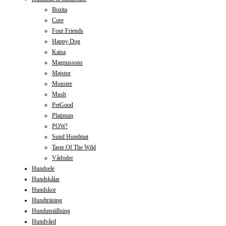
Bozita
Core
Four Friends
Happy Dog
Kaisa
Magnussons
Majstor
Monster
Mush
PetGood
Platinum
POW!
Sund Hundmat
Taste Of The Wild
Våtfoder
Hundsele
Hundskålar
Hundskor
Hundträning
Hundutställning
Hundvård