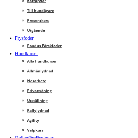
Kattprylar
Till hundägare
Presentkort
Utgående
Frysfoder
Pondus Färskfoder
Hundkurser
Alla hundkurser
Allmänlydnad
Nosarbete
Privatträning
Utställning
Rallylydnad
Agility
Valpkurs
Onlineföreläsningar