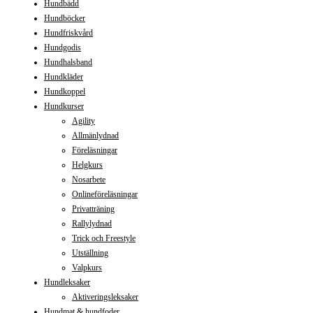
Hundbädd
Hundböcker
Hundfriskvård
Hundgodis
Hundhalsband
Hundkläder
Hundkoppel
Hundkurser
Agility
Allmänlydnad
Föreläsningar
Helgkurs
Nosarbete
Onlineföreläsningar
Privatträning
Rallylydnad
Trick och Freestyle
Utställning
Valpkurs
Hundleksaker
Aktiveringsleksaker
Hundmat & hundfoder