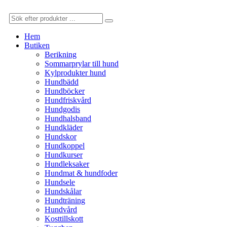
Hem
Butiken
Berikning
Sommarprylar till hund
Kylprodukter hund
Hundbädd
Hundböcker
Hundfriskvård
Hundgodis
Hundhalsband
Hundkläder
Hundskor
Hundkoppel
Hundkurser
Hundleksaker
Hundmat & hundfoder
Hundsele
Hundskålar
Hundträning
Hundvård
Kosttillskott