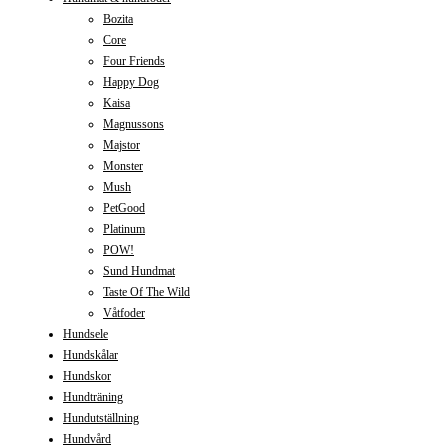
Bozita
Core
Four Friends
Happy Dog
Kaisa
Magnussons
Majstor
Monster
Mush
PetGood
Platinum
POW!
Sund Hundmat
Taste Of The Wild
Våtfoder
Hundsele
Hundskålar
Hundskor
Hundträning
Hundutställning
Hundvård