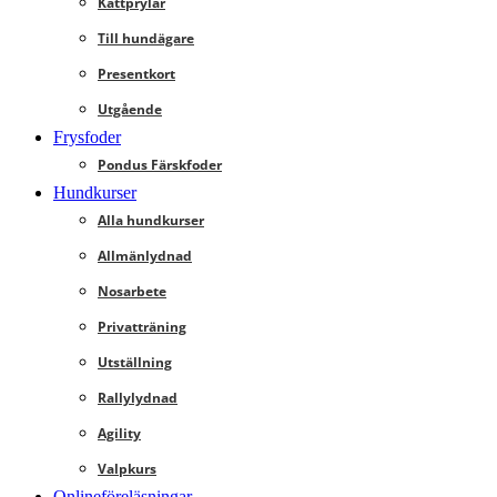
Kattprylar
Till hundägare
Presentkort
Utgående
Frysfoder
Pondus Färskfoder
Hundkurser
Alla hundkurser
Allmänlydnad
Nosarbete
Privatträning
Utställning
Rallylydnad
Agility
Valpkurs
Onlineföreläsningar