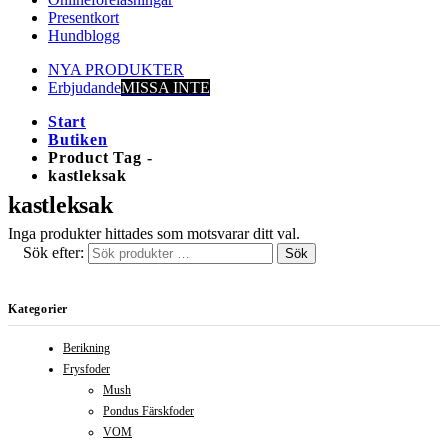
Presentkort
Hundblogg
NYA PRODUKTER
Erbjudande
MISSA INTE
Start
Butiken
Product Tag -
kastleksak
kastleksak
Inga produkter hittades som motsvarar ditt val.
Sök efter:
Sök
Kategorier
Berikning
Frysfoder
Mush
Pondus Färskfoder
VOM