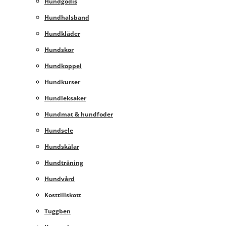
Hundgodis
Hundhalsband
Hundkläder
Hundskor
Hundkoppel
Hundkurser
Hundleksaker
Hundmat & hundfoder
Hundsele
Hundskålar
Hundträning
Hundvård
Kosttillskott
Tuggben