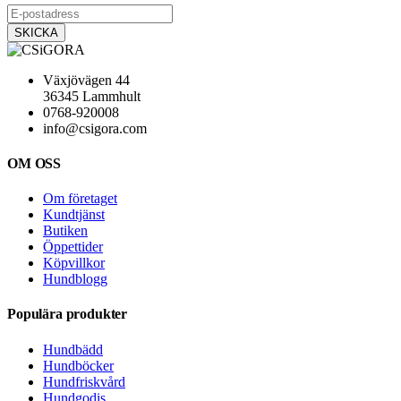
Växjövägen 44
36345 Lammhult
0768-920008
info@csigora.com
OM OSS
Om företaget
Kundtjänst
Butiken
Öppettider
Köpvillkor
Hundblogg
Populära produkter
Hundbädd
Hundböcker
Hundfriskvård
Hundgodis