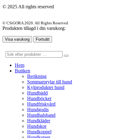
© 2025 All rights reserved
© CSiGORA 2020. All Rights Reserved
Produkten tillagd i din varukorg:
Visa varukorg
Fortsätt
Hem
Butiken
Berikning
Sommarprylar till hund
Kylprodukter hund
Hundbädd
Hundböcker
Hundfriskvård
Hundgodis
Hundhalsband
Hundkläder
Hundskor
Hundkoppel
Hundkurser