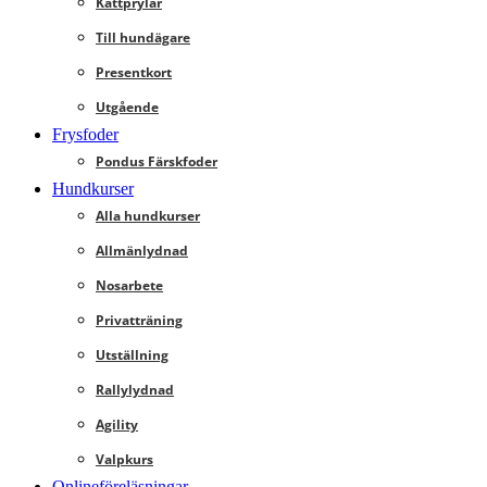
Kattprylar
Till hundägare
Presentkort
Utgående
Frysfoder
Pondus Färskfoder
Hundkurser
Alla hundkurser
Allmänlydnad
Nosarbete
Privatträning
Utställning
Rallylydnad
Agility
Valpkurs
Onlineföreläsningar