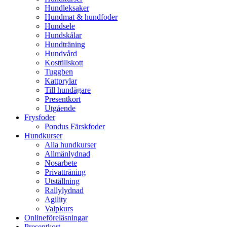
Hundleksaker
Hundmat & hundfoder
Hundsele
Hundskålar
Hundträning
Hundvård
Kosttillskott
Tuggben
Kattprylar
Till hundägare
Presentkort
Utgående
Frysfoder
Pondus Färskfoder
Hundkurser
Alla hundkurser
Allmänlydnad
Nosarbete
Privatträning
Utställning
Rallylydnad
Agility
Valpkurs
Onlineföreläsningar
Presentkort