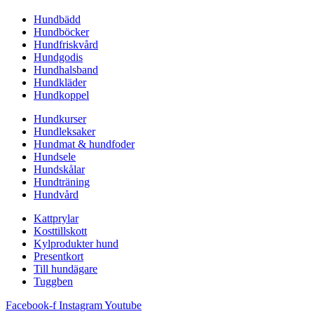
Hundbädd
Hundböcker
Hundfriskvård
Hundgodis
Hundhalsband
Hundkläder
Hundkoppel
Hundkurser
Hundleksaker
Hundmat & hundfoder
Hundsele
Hundskålar
Hundträning
Hundvård
Kattprylar
Kosttillskott
Kylprodukter hund
Presentkort
Till hundägare
Tuggben
Facebook-f
Instagram
Youtube