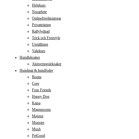
Helgkurs
Nosarbete
Onlineföreläsningar
Privatträning
Rallylydnad
Trick och Freestyle
Utställning
Valpkurs
Hundleksaker
Aktiveringsleksaker
Hundmat & hundfoder
Bozita
Core
Four Friends
Happy Dog
Kaisa
Magnussons
Majstor
Monster
Mush
PetGood