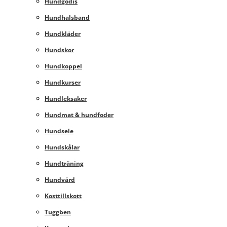
Hundgodis
Hundhalsband
Hundkläder
Hundskor
Hundkoppel
Hundkurser
Hundleksaker
Hundmat & hundfoder
Hundsele
Hundskålar
Hundträning
Hundvård
Kosttillskott
Tuggben