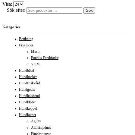
Visa:
Sök efter:
Sök
Kategorier
Berikning
Frysfoder
Mush
Pondus Färskfoder
VOM
Hundbädd
Hundböcker
Hundfriskvård
Hundgodis
Hundhalsband
Hundkläder
Hundkoppel
Hundkurser
Agility
Allmänlydnad
Föreläsningar