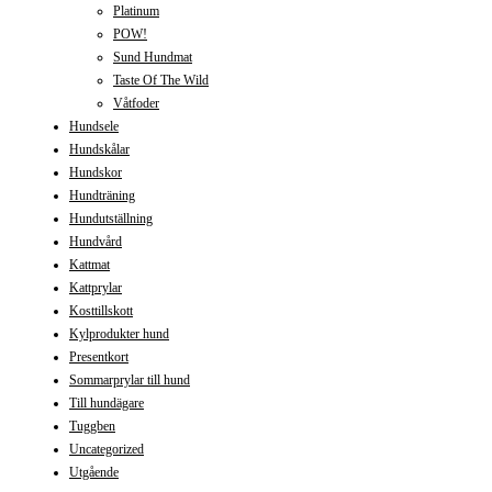
Platinum
POW!
Sund Hundmat
Taste Of The Wild
Våtfoder
Hundsele
Hundskålar
Hundskor
Hundträning
Hundutställning
Hundvård
Kattmat
Kattprylar
Kosttillskott
Kylprodukter hund
Presentkort
Sommarprylar till hund
Till hundägare
Tuggben
Uncategorized
Utgående