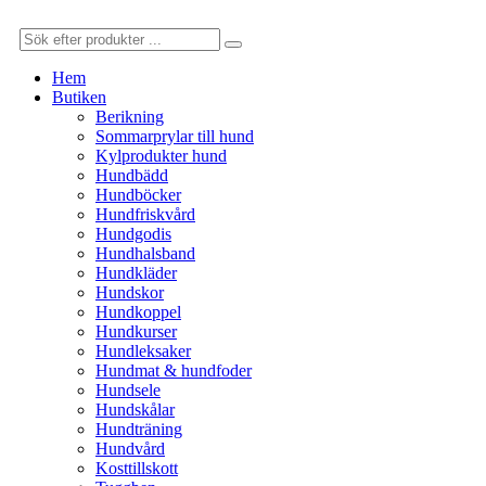
Hem
Butiken
Berikning
Sommarprylar till hund
Kylprodukter hund
Hundbädd
Hundböcker
Hundfriskvård
Hundgodis
Hundhalsband
Hundkläder
Hundskor
Hundkoppel
Hundkurser
Hundleksaker
Hundmat & hundfoder
Hundsele
Hundskålar
Hundträning
Hundvård
Kosttillskott