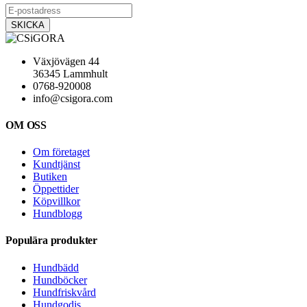
Växjövägen 44
36345 Lammhult
0768-920008
info@csigora.com
OM OSS
Om företaget
Kundtjänst
Butiken
Öppettider
Köpvillkor
Hundblogg
Populära produkter
Hundbädd
Hundböcker
Hundfriskvård
Hundgodis