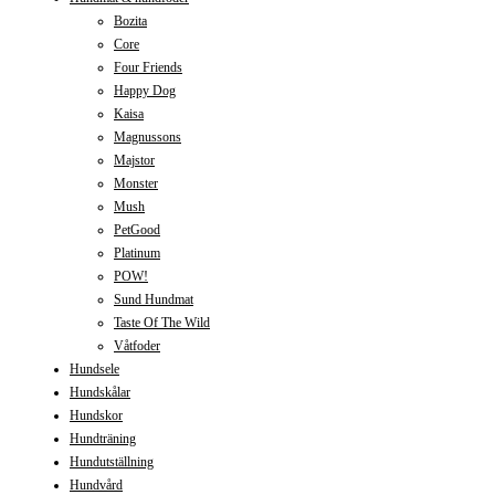
Bozita
Core
Four Friends
Happy Dog
Kaisa
Magnussons
Majstor
Monster
Mush
PetGood
Platinum
POW!
Sund Hundmat
Taste Of The Wild
Våtfoder
Hundsele
Hundskålar
Hundskor
Hundträning
Hundutställning
Hundvård