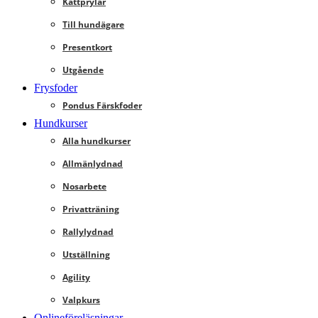
Kattprylar
Till hundägare
Presentkort
Utgående
Frysfoder
Pondus Färskfoder
Hundkurser
Alla hundkurser
Allmänlydnad
Nosarbete
Privatträning
Rallylydnad
Utställning
Agility
Valpkurs
Onlineföreläsningar