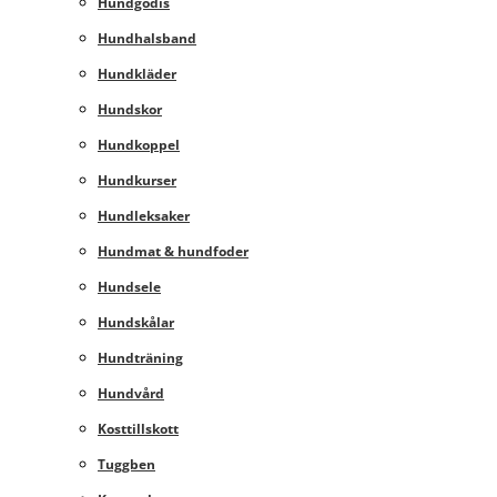
Hundgodis
Hundhalsband
Hundkläder
Hundskor
Hundkoppel
Hundkurser
Hundleksaker
Hundmat & hundfoder
Hundsele
Hundskålar
Hundträning
Hundvård
Kosttillskott
Tuggben