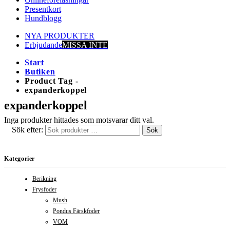
Presentkort
Hundblogg
NYA PRODUKTER
Erbjudande
MISSA INTE
Start
Butiken
Product Tag -
expanderkoppel
expanderkoppel
Inga produkter hittades som motsvarar ditt val.
Sök efter:
Sök
Kategorier
Berikning
Frysfoder
Mush
Pondus Färskfoder
VOM