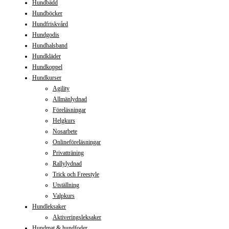
Hundbädd
Hundböcker
Hundfriskvård
Hundgodis
Hundhalsband
Hundkläder
Hundkoppel
Hundkurser
Agility
Allmänlydnad
Föreläsningar
Helgkurs
Nosarbete
Onlineföreläsningar
Privatträning
Rallylydnad
Trick och Freestyle
Utställning
Valpkurs
Hundleksaker
Aktiveringsleksaker
Hundmat & hundfoder