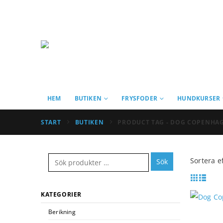
HEM
BUTIKEN
FRYSFODER
HUNDKURSER
START
BUTIKEN
PRODUCT TAG -
DOG COPENHAG
Sortera ef
Sök
KATEGORIER
Berikning