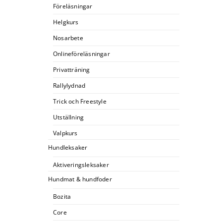
Föreläsningar
Helgkurs
Nosarbete
Onlineföreläsningar
Privatträning
Rallylydnad
Trick och Freestyle
Utställning
Valpkurs
Hundleksaker
Aktiveringsleksaker
Hundmat & hundfoder
Bozita
Core