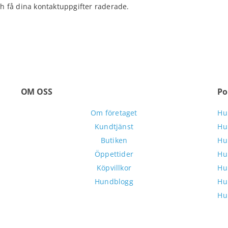
h få dina kontaktuppgifter raderade.
OM OSS
Po
Om företaget
Hu
Kundtjänst
Hu
Butiken
Hu
Öppettider
Hu
Köpvillkor
Hu
Hundblogg
Hu
Hu