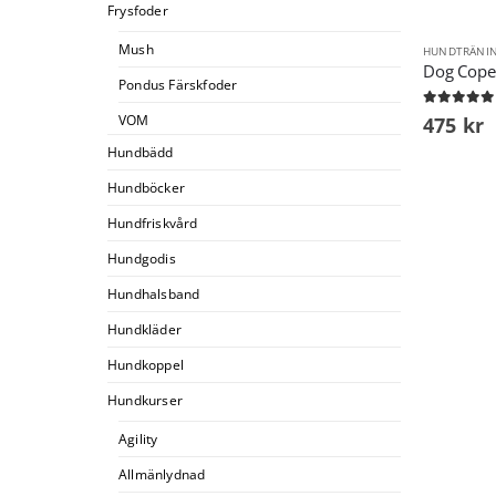
Frysfoder
Mush
HUNDTRÄNI
Dog Cope
Pondus Färskfoder
0
out of 5
VOM
475
kr
Hundbädd
Hundböcker
Hundfriskvård
Hundgodis
Hundhalsband
Hundkläder
Hundkoppel
Hundkurser
Agility
Allmänlydnad