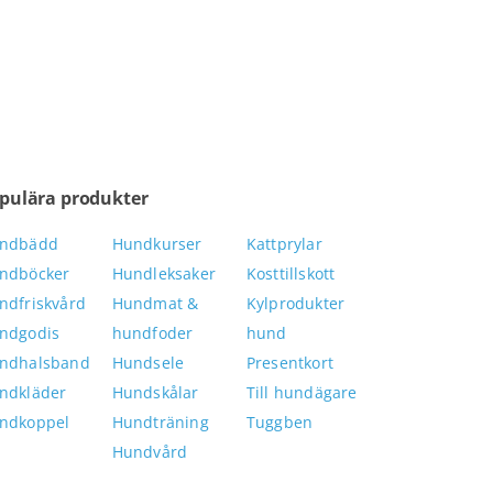
pulära produkter
ndbädd
Hundkurser
Kattprylar
ndböcker
Hundleksaker
Kosttillskott
ndfriskvård
Hundmat &
Kylprodukter
ndgodis
hundfoder
hund
ndhalsband
Hundsele
Presentkort
ndkläder
Hundskålar
Till hundägare
ndkoppel
Hundträning
Tuggben
Hundvård