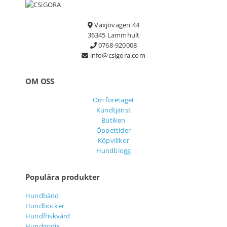
Växjövägen 44
36345 Lammhult
0768-920008
info@csigora.com
OM OSS
Om företaget
Kundtjänst
Butiken
Öppettider
Köpvillkor
Hundblogg
Populära produkter
Hundbädd
Hundböcker
Hundfriskvård
Hundgodis