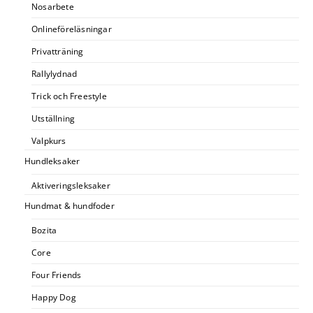
Nosarbete
Onlineföreläsningar
Privatträning
Rallylydnad
Trick och Freestyle
Utställning
Valpkurs
Hundleksaker
Aktiveringsleksaker
Hundmat & hundfoder
Bozita
Core
Four Friends
Happy Dog