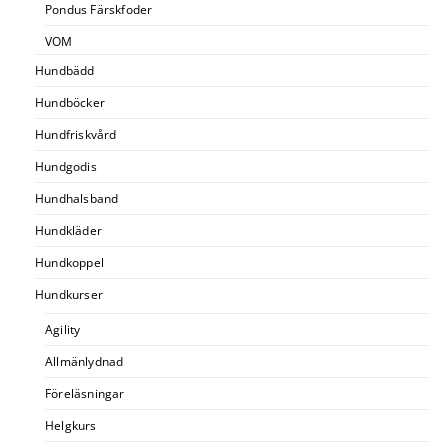
Pondus Färskfoder
VOM
Hundbädd
Hundböcker
Hundfriskvård
Hundgodis
Hundhalsband
Hundkläder
Hundkoppel
Hundkurser
Agility
Allmänlydnad
Föreläsningar
Helgkurs