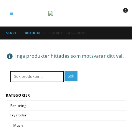
0
START
BUTIKEN
PRODUCT TAG -
BUMI
Inga produkter hittades som motsvarar ditt val.
Sök
KATEGORIER
Berikning
Frysfoder
Mush