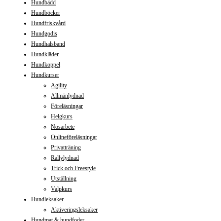
Hundbädd
Hundböcker
Hundfriskvård
Hundgodis
Hundhalsband
Hundkläder
Hundkoppel
Hundkurser
Agility
Allmänlydnad
Föreläsningar
Helgkurs
Nosarbete
Onlineföreläsningar
Privatträning
Rallylydnad
Trick och Freestyle
Utställning
Valpkurs
Hundleksaker
Aktiveringsleksaker
Hundmat & hundfoder