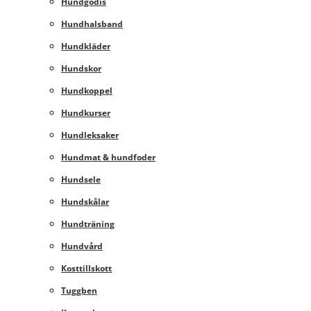
Hundgodis
Hundhalsband
Hundkläder
Hundskor
Hundkoppel
Hundkurser
Hundleksaker
Hundmat & hundfoder
Hundsele
Hundskålar
Hundträning
Hundvård
Kosttillskott
Tuggben