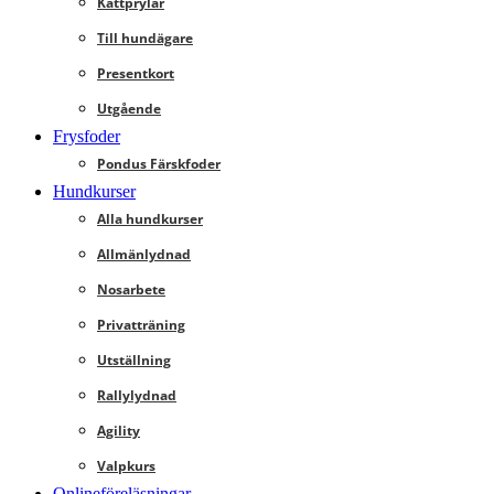
Kattprylar
Till hundägare
Presentkort
Utgående
Frysfoder
Pondus Färskfoder
Hundkurser
Alla hundkurser
Allmänlydnad
Nosarbete
Privatträning
Utställning
Rallylydnad
Agility
Valpkurs
Onlineföreläsningar