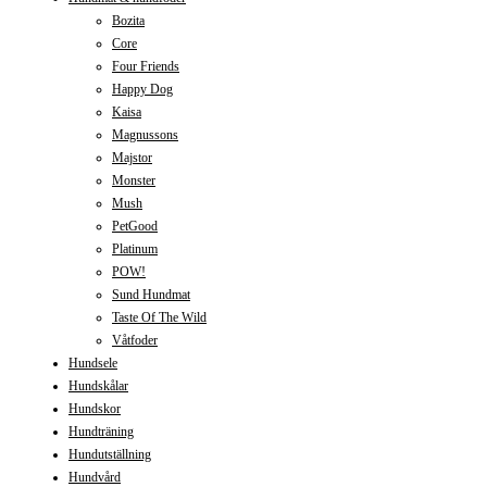
Bozita
Core
Four Friends
Happy Dog
Kaisa
Magnussons
Majstor
Monster
Mush
PetGood
Platinum
POW!
Sund Hundmat
Taste Of The Wild
Våtfoder
Hundsele
Hundskålar
Hundskor
Hundträning
Hundutställning
Hundvård