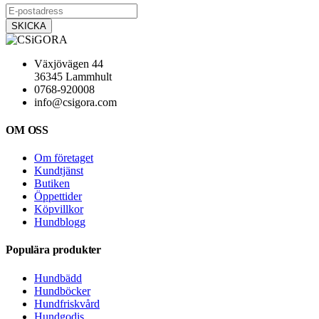
Växjövägen 44
36345 Lammhult
0768-920008
info@csigora.com
OM OSS
Om företaget
Kundtjänst
Butiken
Öppettider
Köpvillkor
Hundblogg
Populära produkter
Hundbädd
Hundböcker
Hundfriskvård
Hundgodis