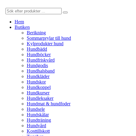
Hem
Butiken
Berikning
Sommarprylar till hund
Kylprodukter hund
Hundbädd
Hundböcker
Hundfriskvård
Hundgodis
Hundhalsband
Hundkläder
Hundskor
Hundkoppel
Hundkurser
Hundleksaker
Hundmat & hundfoder
Hundsele
Hundskålar
Hundträning
Hundvård
Kosttillskott