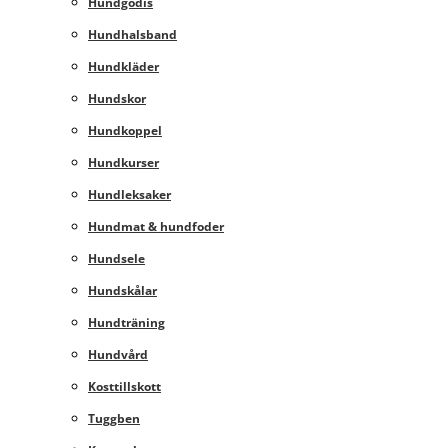
Hundgodis
Hundhalsband
Hundkläder
Hundskor
Hundkoppel
Hundkurser
Hundleksaker
Hundmat & hundfoder
Hundsele
Hundskålar
Hundträning
Hundvård
Kosttillskott
Tuggben