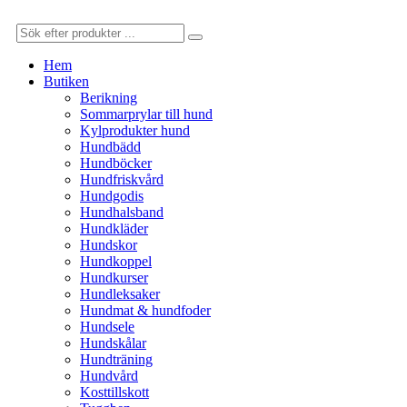
Hem
Butiken
Berikning
Sommarprylar till hund
Kylprodukter hund
Hundbädd
Hundböcker
Hundfriskvård
Hundgodis
Hundhalsband
Hundkläder
Hundskor
Hundkoppel
Hundkurser
Hundleksaker
Hundmat & hundfoder
Hundsele
Hundskålar
Hundträning
Hundvård
Kosttillskott