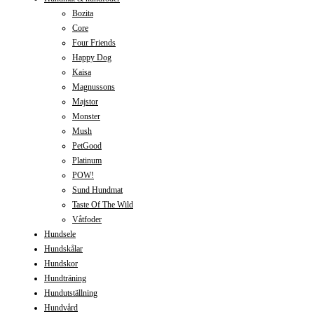
Bozita
Core
Four Friends
Happy Dog
Kaisa
Magnussons
Majstor
Monster
Mush
PetGood
Platinum
POW!
Sund Hundmat
Taste Of The Wild
Våtfoder
Hundsele
Hundskålar
Hundskor
Hundträning
Hundutställning
Hundvård