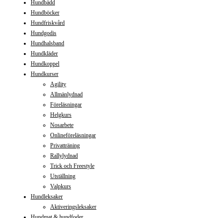
Hundbädd
Hundböcker
Hundfriskvård
Hundgodis
Hundhalsband
Hundkläder
Hundkoppel
Hundkurser
Agility
Allmänlydnad
Föreläsningar
Helgkurs
Nosarbete
Onlineföreläsningar
Privatträning
Rallylydnad
Trick och Freestyle
Utställning
Valpkurs
Hundleksaker
Aktiveringsleksaker
Hundmat & hundfoder