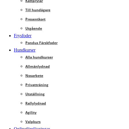
Kattprylar
Till hundägare
Presentkort
Utgående
Frysfoder
Pondus Färskfoder
Hundkurser
Alla hundkurser
Allmänlydnad
Nosarbete
Privatträning
Utställning
Rallylydnad
Agility
Valpkurs
Onlineföreläsningar