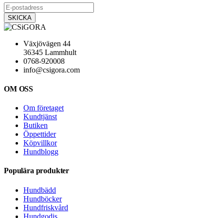
Växjövägen 44
36345 Lammhult
0768-920008
info@csigora.com
OM OSS
Om företaget
Kundtjänst
Butiken
Öppettider
Köpvillkor
Hundblogg
Populära produkter
Hundbädd
Hundböcker
Hundfriskvård
Hundgodis