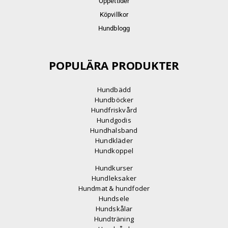
Öppettider
Köpvillkor
Hundblogg
POPULÄRA PRODUKTER
Hundbädd
Hundböcker
Hundfriskvård
Hundgodis
Hundhalsband
Hundkläder
Hundkoppel
Hundkurser
Hundleksaker
Hundmat & hundfoder
Hundsele
Hundskålar
Hundträning