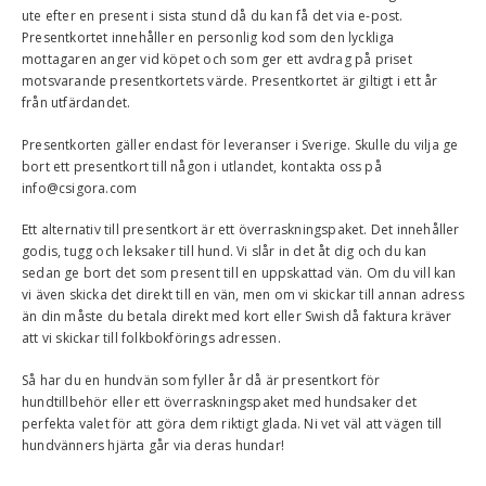
ute efter en present i sista stund då du kan få det via e-post.
Presentkortet innehåller en personlig kod som den lyckliga
mottagaren anger vid köpet och som ger ett avdrag på priset
motsvarande presentkortets värde. Presentkortet är giltigt i ett år
från utfärdandet.
Presentkorten gäller endast för leveranser i Sverige. Skulle du vilja ge
bort ett presentkort till någon i utlandet, kontakta oss på
info@csigora.com
Ett alternativ till presentkort är ett överraskningspaket. Det innehåller
godis, tugg och leksaker till hund. Vi slår in det åt dig och du kan
sedan ge bort det som present till en uppskattad vän. Om du vill kan
vi även skicka det direkt till en vän, men om vi skickar till annan adress
än din måste du betala direkt med kort eller Swish då faktura kräver
att vi skickar till folkbokförings adressen.
Så har du en hundvän som fyller år då är presentkort för
hundtillbehör eller ett överraskningspaket med hundsaker det
perfekta valet för att göra dem riktigt glada. Ni vet väl att vägen till
hundvänners hjärta går via deras hundar!