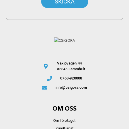
Växjövägen 44
36345 Lammhult
0768-920008
info@csigora.com
OM OSS
Om företaget
Kundtjänst