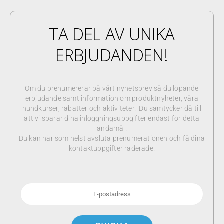
TA DEL AV UNIKA
ERBJUDANDEN!
Om du prenumererar på vårt nyhetsbrev så du löpande
erbjudande samt information om produktnyheter, våra
hundkurser, rabatter och aktiviteter. Du samtycker då till
att vi sparar dina inloggningsuppgifter endast för detta
ändamål.
Du kan när som helst avsluta prenumerationen och få dina
kontaktuppgifter raderade.