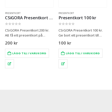
PRESENTKORT
PRESENTKORT
CSiGORA Presentkort 200 kr
Presentkort 100 kr
0
out of 5
0
out of 5
CSiGORA Presentkort 200 kr.
CSiGORA Presentkort 100 kr.
Att få ett presentkort på
Ge bort ett presentkort till
hundprodukter är alltid
någon du tycker om.
200
kr
100
kr
uppskattat av en hundägare.
LÄGG TILL I VARUKORG
LÄGG TILL I VARUKORG