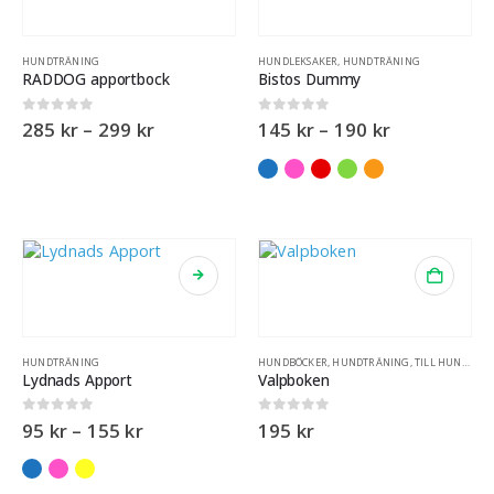
HUNDTRÄNING
HUNDLEKSAKER
,
HUNDTRÄNING
RADDOG apportbock
Bistos Dummy
0
out of 5
0
out of 5
285
kr
–
299
kr
145
kr
–
190
kr
HUNDTRÄNING
HUNDBÖCKER
,
HUNDTRÄNING
,
TILL HUNDÄGARE
Lydnads Apport
Valpboken
0
out of 5
0
out of 5
95
kr
–
155
kr
195
kr