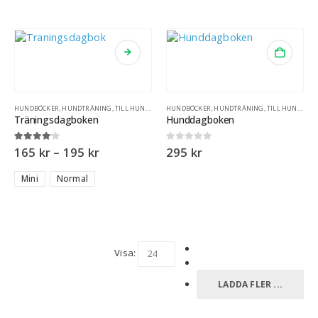
HUNDBÖCKER
,
HUNDTRÄNING
,
TILL HUNDÄGARE
HUNDBÖCKER
,
HUNDTRÄNING
,
TILL HUNDÄGARE
Träningsdagboken
Hunddagboken
4.00
out of 5
0
out of 5
165
kr
–
195
kr
295
kr
Mini
Normal
Visa:
LADDA FLER ...