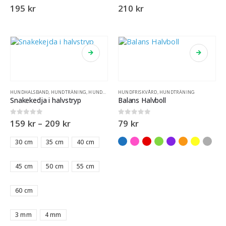
4.75
out of 5
5.00
out of 5
195
kr
210
kr
HUNDHALSBAND
,
HUNDTRÄNING
,
HUNDUTSTÄLLNING
HUNDFRISKVÅRD
,
HUNDTRÄNING
Snakekedja i halvstryp
Balans Halvboll
0
out of 5
0
out of 5
159
kr
–
209
kr
79
kr
30 cm
35 cm
40 cm
45 cm
50 cm
55 cm
60 cm
3 mm
4 mm