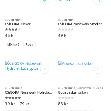
HUNDTRÄNING
HUNDTRÄNING
CSiGORA Klicker
CSiGORA Nosework Smeller
4.00
out of 5
0
out of 5
45
kr
49
kr
Mörkblå
Rosa
HUNDTRÄNING
HUNDTRÄNING
,
HUNDUTSTÄLLNING
,
TILL HUNDÄGARE
CSiGORA Nosework Hydrolat Eucalyptus
Godisväska i silikon
5.00
out of 5
0
out of 5
39
kr
–
79
kr
85
kr