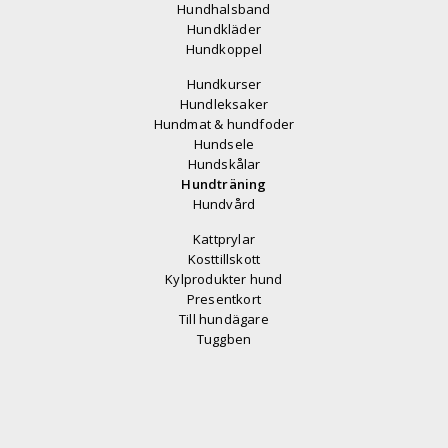
Hundhalsband
Hundkläder
Hundkoppel
Hundkurser
Hundleksaker
Hundmat & hundfoder
Hundsele
Hundskålar
Hundträning
Hundvård
Kattprylar
Kosttillskott
Kylprodukter hund
Presentkort
Till hundägare
Tuggben