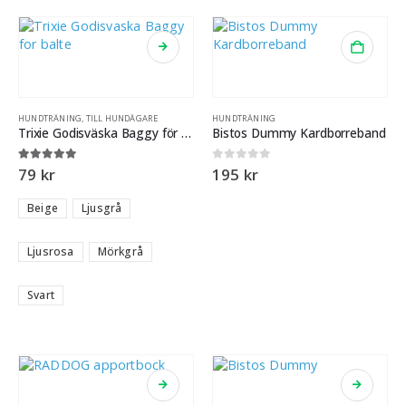
HUNDTRÄNING
,
TILL HUNDÄGARE
HUNDTRÄNING
Trixie Godisväska Baggy för bälte
Bistos Dummy Kardborreband
5.00
out of 5
0
out of 5
79
kr
195
kr
Beige
Ljusgrå
Ljusrosa
Mörkgrå
Svart