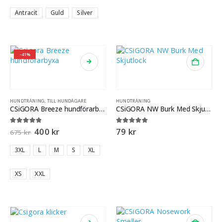
Antracit
Guld
Silver
-41%
HUNDTRÄNING
,
TILL HUNDÄGARE
HUNDTRÄNING
CSiGORA Breeze hundförarbyxa
CSiGORA NW Burk Med Skjutlock
4.80
out of 5
5.00
out of 5
400
kr
79
kr
675
kr
3XL
L
M
S
XL
XS
XXL