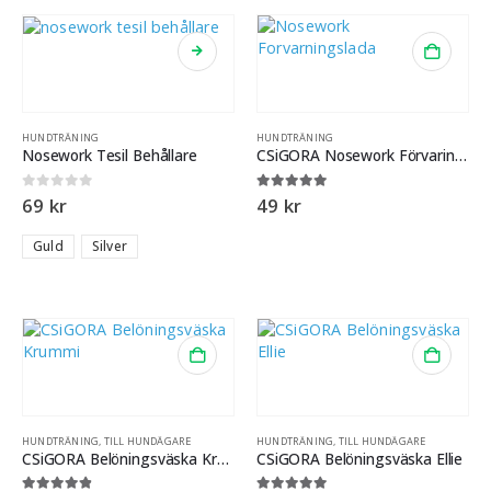
HUNDTRÄNING
HUNDTRÄNING
Nosework Tesil Behållare
CSiGORA Nosework Förvaringslåda
0
out of 5
5.00
out of 5
69
kr
49
kr
Guld
Silver
HUNDTRÄNING
,
TILL HUNDÄGARE
HUNDTRÄNING
,
TILL HUNDÄGARE
CSiGORA Belöningsväska Krummi
CSiGORA Belöningsväska Ellie