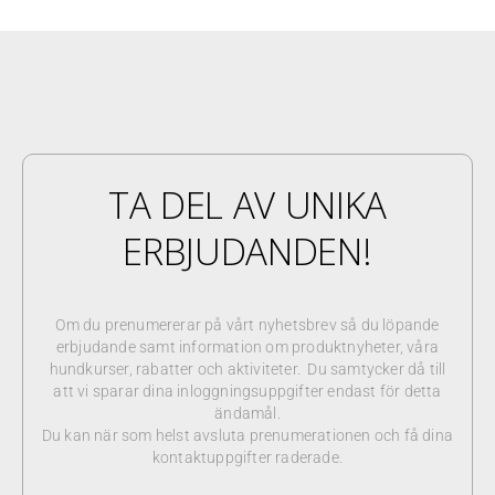
TA DEL AV UNIKA
ERBJUDANDEN!
Om du prenumererar på vårt nyhetsbrev så du löpande
erbjudande samt information om produktnyheter, våra
hundkurser, rabatter och aktiviteter. Du samtycker då till
att vi sparar dina inloggningsuppgifter endast för detta
ändamål.
Du kan när som helst avsluta prenumerationen och få dina
kontaktuppgifter raderade.