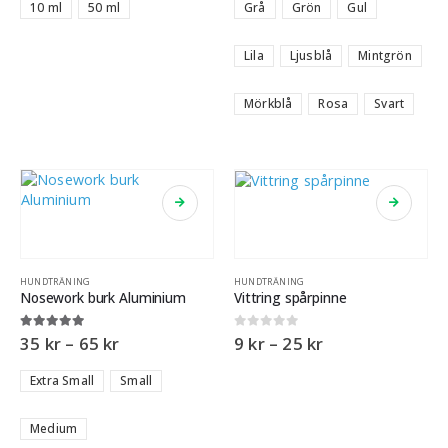
10 ml
50 ml
Grå
Grön
Gul
Lila
Ljusblå
Mintgrön
Mörkblå
Rosa
Svart
HUNDTRÄNING
HUNDTRÄNING
Nosework burk Aluminium
Vittring spårpinne
5.00
out of 5
0
out of 5
35
kr
–
65
kr
9
kr
–
25
kr
Extra Small
Small
Medium