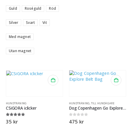
Guld
Roséguld
Röd
Silver
Svart
Vit
Med magnet
Utan magnet
HUNDTRÄNING
HUNDTRÄNING
,
TILL HUNDÄGARE
CSiGORA iclicker
Dog Copenhagen Go Explore Belt Bag
5.00
out of 5
0
out of 5
35
kr
475
kr