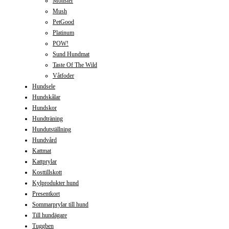
Monster
Mush
PetGood
Platinum
POW!
Sund Hundmat
Taste Of The Wild
Våtfoder
Hundsele
Hundskålar
Hundskor
Hundträning
Hundutställning
Hundvård
Kattmat
Kattprylar
Kosttillskott
Kylprodukter hund
Presentkort
Sommarprylar till hund
Till hundägare
Tuggben