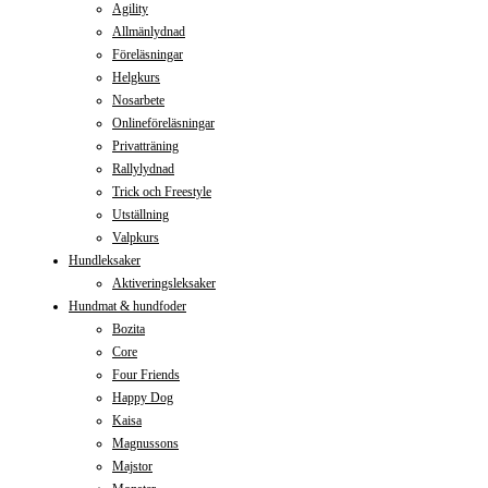
Agility
Allmänlydnad
Föreläsningar
Helgkurs
Nosarbete
Onlineföreläsningar
Privatträning
Rallylydnad
Trick och Freestyle
Utställning
Valpkurs
Hundleksaker
Aktiveringsleksaker
Hundmat & hundfoder
Bozita
Core
Four Friends
Happy Dog
Kaisa
Magnussons
Majstor