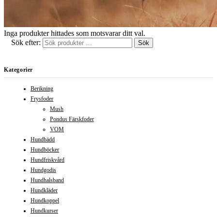
Inga produkter hittades som motsvarar ditt val.
Sök efter:
Sök
Kategorier
Berikning
Frysfoder
Mush
Pondus Färskfoder
VOM
Hundbädd
Hundböcker
Hundfriskvård
Hundgodis
Hundhalsband
Hundkläder
Hundkoppel
Hundkurser