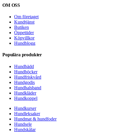
OM OSS
Om företaget
Kundtjänst
Butiken
Öppettider
Köpvillkor
Hundblogg
Populära produkter
Hundbädd
Hundböcker
Hundfriskvård
Hundgodis
Hundhalsband
Hundkläder
Hundkoppel
Hundkurser
Hundleksaker
Hundmat & hundfoder
Hundsele
Hundskålar