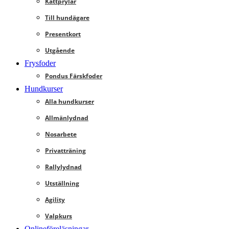
Kattprylar
Till hundägare
Presentkort
Utgående
Frysfoder
Pondus Färskfoder
Hundkurser
Alla hundkurser
Allmänlydnad
Nosarbete
Privatträning
Rallylydnad
Utställning
Agility
Valpkurs
Onlineföreläsningar