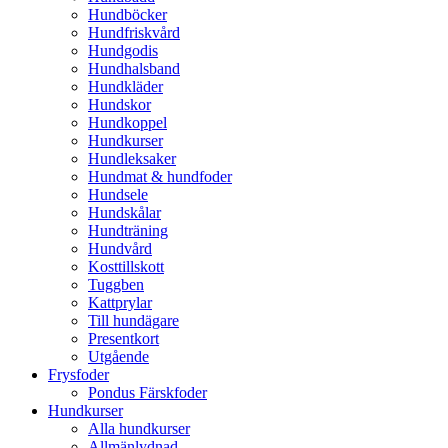
Hundböcker
Hundfriskvård
Hundgodis
Hundhalsband
Hundkläder
Hundskor
Hundkoppel
Hundkurser
Hundleksaker
Hundmat & hundfoder
Hundsele
Hundskålar
Hundträning
Hundvård
Kosttillskott
Tuggben
Kattprylar
Till hundägare
Presentkort
Utgående
Frysfoder
Pondus Färskfoder
Hundkurser
Alla hundkurser
Allmänlydnad