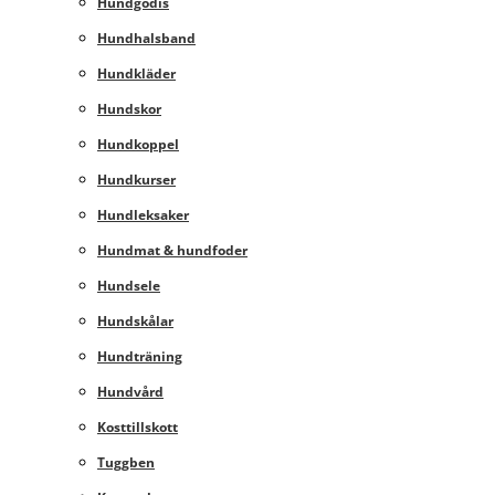
Hundgodis
Hundhalsband
Hundkläder
Hundskor
Hundkoppel
Hundkurser
Hundleksaker
Hundmat & hundfoder
Hundsele
Hundskålar
Hundträning
Hundvård
Kosttillskott
Tuggben