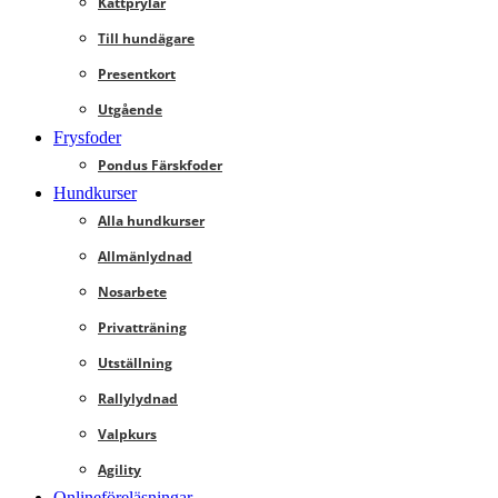
Kattprylar
Till hundägare
Presentkort
Utgående
Frysfoder
Pondus Färskfoder
Hundkurser
Alla hundkurser
Allmänlydnad
Nosarbete
Privatträning
Utställning
Rallylydnad
Valpkurs
Agility
Onlineföreläsningar