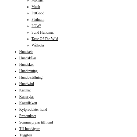
Monster
Mush
PetGood
Platinum
POW!
Sund Hundmat
Taste Of The Wild
Våtfoder
Hundsele
Hundskålar
Hundskor
Hundträning
Hundutställning
Hundvård
Kattmat
Kattprylar
Kosttillskott
Kylprodukter hund
Presentkort
Sommarprylar till hund
Till hundägare
Tuggben