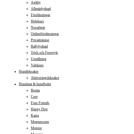
Agility
Allmänlydnad
Föreläsningar
Helgkurs
Nosarbete
Onlineföreläsningar
Privatträning
Rallylydnad
Trick och Freestyle
Utställning
Valpkurs
Hundleksaker
Aktiveringsleksaker
Hundmat & hundfoder
Bozita
Core
Four Friends
Happy Dog
Kaisa
Magnussons
Majstor