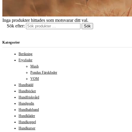
Inga produkter hittades som motsvarar ditt val.
Sök efter:
Sök
Kategorier
Berikning
Frysfoder
Mush
Pondus Färskfoder
VOM
Hundbädd
Hundböcker
Hundfriskvård
Hundgodis
Hundhalsband
Hundkläder
Hundkoppel
Hundkurser