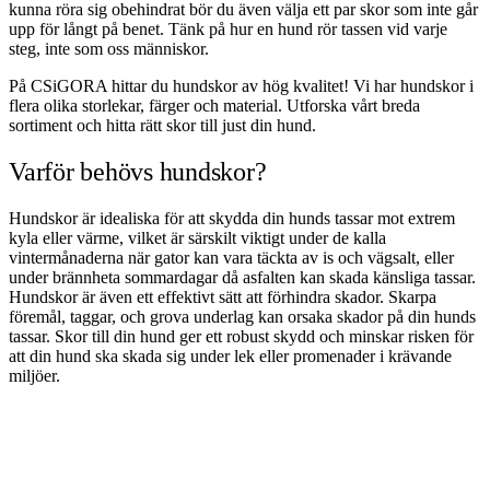
kunna röra sig obehindrat bör du även välja ett par skor som inte går
upp för långt på benet. Tänk på hur en hund rör tassen vid varje
steg, inte som oss människor.
På CSiGORA hittar du hundskor av hög kvalitet! Vi har hundskor i
flera olika storlekar, färger och material. Utforska vårt breda
sortiment och hitta rätt skor till just din hund.
Varför behövs hundskor?
Hundskor är idealiska för att skydda din hunds tassar mot extrem
kyla eller värme, vilket är särskilt viktigt under de kalla
vintermånaderna när gator kan vara täckta av is och vägsalt, eller
under brännheta sommardagar då asfalten kan skada känsliga tassar.
Hundskor är även ett effektivt sätt att förhindra skador. Skarpa
föremål, taggar, och grova underlag kan orsaka skador på din hunds
tassar. Skor till din hund ger ett robust skydd och minskar risken för
att din hund ska skada sig under lek eller promenader i krävande
miljöer.