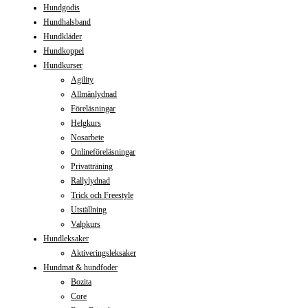
Hundgodis
Hundhalsband
Hundkläder
Hundkoppel
Hundkurser
Agility
Allmänlydnad
Föreläsningar
Helgkurs
Nosarbete
Onlineföreläsningar
Privatträning
Rallylydnad
Trick och Freestyle
Utställning
Valpkurs
Hundleksaker
Aktiveringsleksaker
Hundmat & hundfoder
Bozita
Core