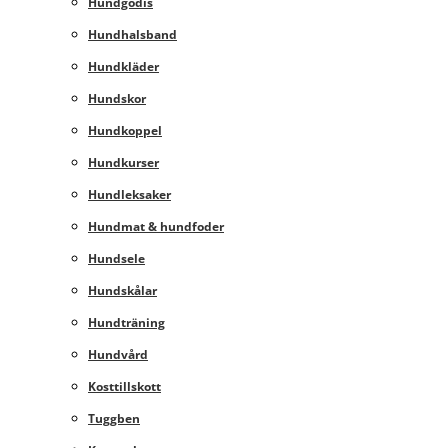
Hundgodis
Hundhalsband
Hundkläder
Hundskor
Hundkoppel
Hundkurser
Hundleksaker
Hundmat & hundfoder
Hundsele
Hundskålar
Hundträning
Hundvård
Kosttillskott
Tuggben