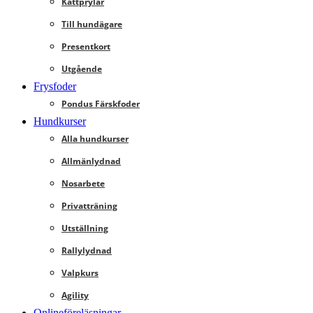
Kattprylar
Till hundägare
Presentkort
Utgående
Frysfoder
Pondus Färskfoder
Hundkurser
Alla hundkurser
Allmänlydnad
Nosarbete
Privatträning
Utställning
Rallylydnad
Valpkurs
Agility
Onlineföreläsningar