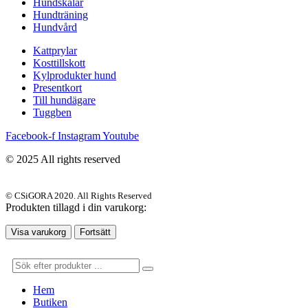
Hundskålar
Hundträning
Hundvård
Kattprylar
Kosttillskott
Kylprodukter hund
Presentkort
Till hundägare
Tuggben
Facebook-f
Instagram
Youtube
© 2025 All rights reserved
© CSiGORA 2020. All Rights Reserved
Produkten tillagd i din varukorg:
Visa varukorg
Fortsätt
Hem
Butiken