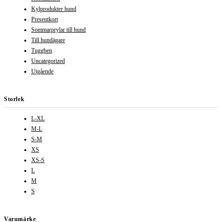
Kylprodukter hund
Presentkort
Sommarprylar till hund
Till hundägare
Tuggben
Uncategorized
Utgående
Storlek
L-XL
M-L
S-M
XS
XS-S
L
M
S
Varumärke