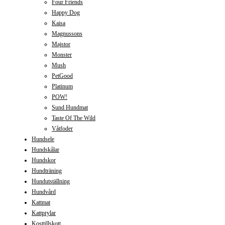
Four Friends
Happy Dog
Kaisa
Magnussons
Majstor
Monster
Mush
PetGood
Platinum
POW!
Sund Hundmat
Taste Of The Wild
Våtfoder
Hundsele
Hundskålar
Hundskor
Hundträning
Hundutställning
Hundvård
Kattmat
Kattprylar
Kosttillskott