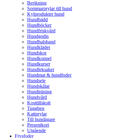
Berikning
Sommarprylar till hund
Kylprodukter hund
Hundbädd
Hundböcker
Hundfriskvård
Hundgodis
Hundhalsband
Hundkläder
Hundskor
Hundkoppel
Hundkurser
Hundleksaker
Hundmat & hundfoder
Hundsele
Hundskålar
Hundträning
Hundvård
Kosttillskott
Tuggben
Kattprylar
Till hundägare
Presentkort
Utgående
Frysfoder