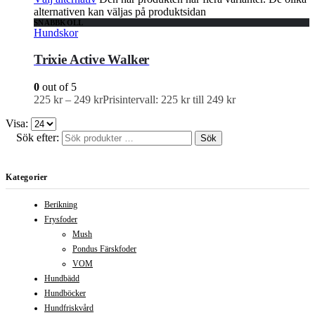
alternativen kan väljas på produktsidan
SNABBKOLL
Hundskor
Trixie Active Walker
0
out of 5
225
kr
–
249
kr
Prisintervall: 225 kr till 249 kr
Visa:
Sök efter:
Sök
Kategorier
Berikning
Frysfoder
Mush
Pondus Färskfoder
VOM
Hundbädd
Hundböcker
Hundfriskvård