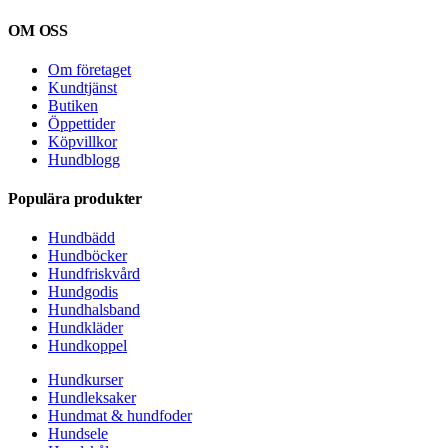
OM OSS
Om företaget
Kundtjänst
Butiken
Öppettider
Köpvillkor
Hundblogg
Populära produkter
Hundbädd
Hundböcker
Hundfriskvård
Hundgodis
Hundhalsband
Hundkläder
Hundkoppel
Hundkurser
Hundleksaker
Hundmat & hundfoder
Hundsele