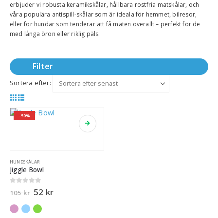
erbjuder vi robusta keramikskålar, hållbara rostfria matskålar, och
våra populära antispill-skålar som är ideala för hemmet, bilresor,
eller för hundar som tenderar att få maten överallt – perfekt för de
med långa öron eller riklig päls.
Filter
Sortera efter:
-50%
HUNDSKÅLAR
Jiggle Bowl
0
out of 5
52
kr
105
kr