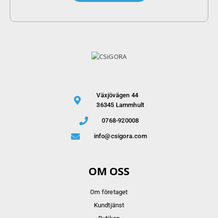
Växjövägen 44
36345 Lammhult
0768-920008
info@csigora.com
OM OSS
Om företaget
Kundtjänst