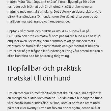
maten. Våra “äta-långsamt-skålar” finns tillgängliga för både
torrfoder och blötmat och är ett utmärkt sätt att kombinera
matning med mental stimulans. Dessutom kan dessa skålar vara
särskilt användbara för hundar som äter dåligt, eftersom de gör
måltiden mer spännande och engagerande.
Upptäck vårt breda och praktiska utbud av hundskålar på
CSiGORA
och hitta en matskål som passar din hund allra bäst! Vi
erbjuder även lickimats, som är utmärkta att ge hunden mat i,
eftersom de främjar långsamt ätande och ger mental stimulans.
Om ni har några frågor eller funderingar kring våra produkter kan ni
alltid kontakta oss för personlig rådgivning.
Hopfällbar och praktisk
matskål till din hund
Om du föredrar en mer traditionell matskål till din hund erbjuder vi
en mängd olika stilar och material. För de aktiva hundägarna finns
våra hopfällbara hundskålar i silikon, som är perfekta att ta med
på resor eller äventyr. Lätta att förvara och rengöra, dessa skålar