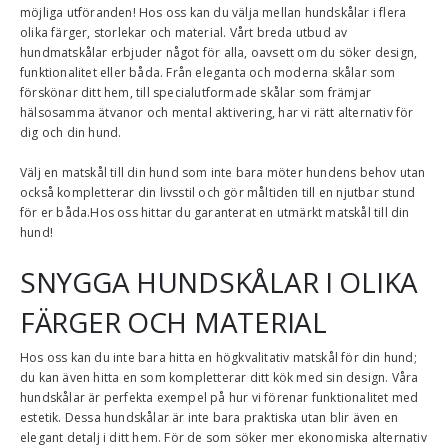
möjliga utföranden! Hos oss kan du välja mellan hundskålar i flera
olika färger, storlekar och material. Vårt breda utbud av
hundmatskålar erbjuder något för alla, oavsett om du söker design,
funktionalitet eller båda. Från eleganta och moderna skålar som
förskönar ditt hem, till specialutformade skålar som främjar
hälsosamma ätvanor och mental aktivering, har vi rätt alternativ för
dig och din hund.
Välj en matskål till din hund som inte bara möter hundens behov utan
också kompletterar din livsstil och gör måltiden till en njutbar stund
för er båda.Hos oss hittar du garanterat en utmärkt matskål till din
hund!
SNYGGA HUNDSKÅLAR I OLIKA
FÄRGER OCH MATERIAL
Hos oss kan du inte bara hitta en högkvalitativ matskål för din hund;
du kan även hitta en som kompletterar ditt kök med sin design. Våra
hundskålar är perfekta exempel på hur vi förenar funktionalitet med
estetik. Dessa hundskålar är inte bara praktiska utan blir även en
elegant detalj i ditt hem. För de som söker mer ekonomiska alternativ