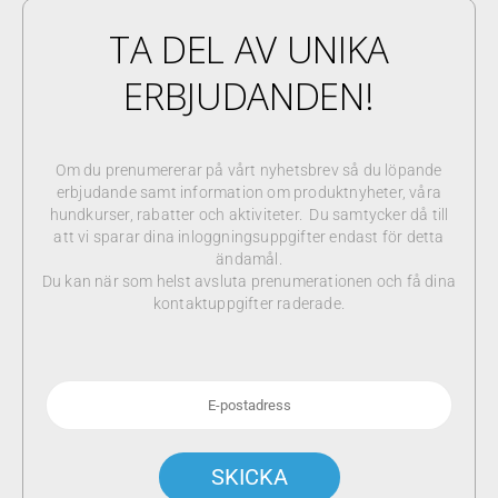
TA DEL AV UNIKA
ERBJUDANDEN!
Om du prenumererar på vårt nyhetsbrev så du löpande
erbjudande samt information om produktnyheter, våra
hundkurser, rabatter och aktiviteter. Du samtycker då till
att vi sparar dina inloggningsuppgifter endast för detta
ändamål.
Du kan när som helst avsluta prenumerationen och få dina
kontaktuppgifter raderade.