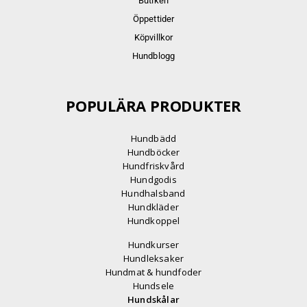
Butiken
Öppettider
Köpvillkor
Hundblogg
POPULÄRA PRODUKTER
Hundbädd
Hundböcker
Hundfriskvård
Hundgodis
Hundhalsband
Hundkläder
Hundkoppel
Hundkurser
Hundleksaker
Hundmat & hundfoder
Hundsele
Hundskålar