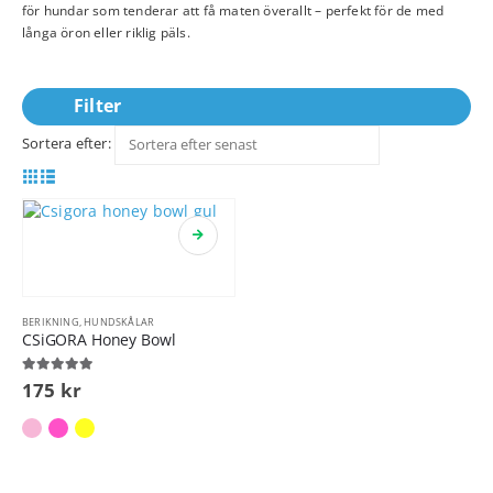
för hundar som tenderar att få maten överallt – perfekt för de med
långa öron eller riklig päls.
Filter
Sortera efter:
BERIKNING
,
HUNDSKÅLAR
CSiGORA Honey Bowl
5.00
out of 5
175
kr