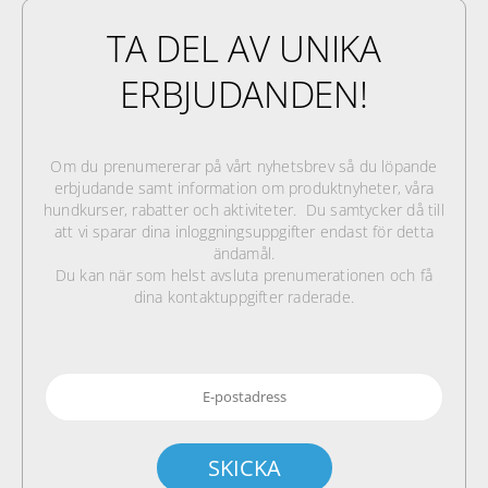
TA DEL AV UNIKA
ERBJUDANDEN!
Om du prenumererar på vårt nyhetsbrev så du löpande
erbjudande samt information om produktnyheter, våra
hundkurser, rabatter och aktiviteter. Du samtycker då till
att vi sparar dina inloggningsuppgifter endast för detta
ändamål.
Du kan när som helst avsluta prenumerationen och få
dina kontaktuppgifter raderade.