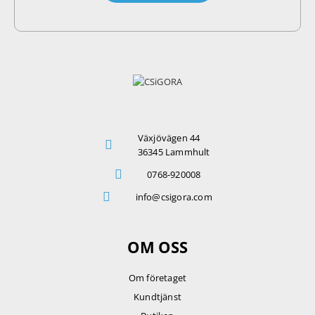
Växjövägen 44
36345 Lammhult
0768-920008
info@csigora.com
OM OSS
Om företaget
Kundtjänst