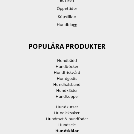
Butiken
Öppettider
Köpvillkor
Hundblogg
POPULÄRA PRODUKTER
Hundbädd
Hundböcker
Hundfriskvård
Hundgodis
Hundhalsband
Hundkläder
Hundkoppel
Hundkurser
Hundleksaker
Hundmat & hundfoder
Hundsele
Hundskålar