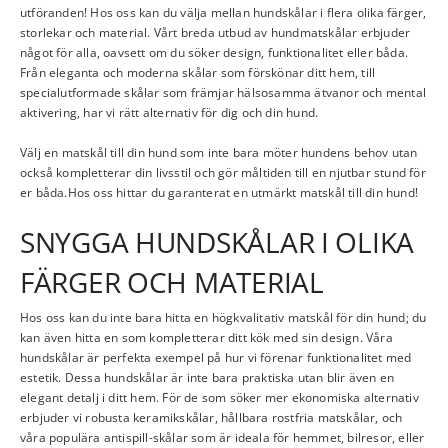
utföranden! Hos oss kan du välja mellan hundskålar i flera olika färger,
storlekar och material. Vårt breda utbud av hundmatskålar erbjuder
något för alla, oavsett om du söker design, funktionalitet eller båda.
Från eleganta och moderna skålar som förskönar ditt hem, till
specialutformade skålar som främjar hälsosamma ätvanor och mental
aktivering, har vi rätt alternativ för dig och din hund.
Välj en matskål till din hund som inte bara möter hundens behov utan
också kompletterar din livsstil och gör måltiden till en njutbar stund för
er båda.Hos oss hittar du garanterat en utmärkt matskål till din hund!
SNYGGA HUNDSKÅLAR I OLIKA
FÄRGER OCH MATERIAL
Hos oss kan du inte bara hitta en högkvalitativ matskål för din hund; du
kan även hitta en som kompletterar ditt kök med sin design. Våra
hundskålar är perfekta exempel på hur vi förenar funktionalitet med
estetik. Dessa hundskålar är inte bara praktiska utan blir även en
elegant detalj i ditt hem. För de som söker mer ekonomiska alternativ
erbjuder vi robusta keramikskålar, hållbara rostfria matskålar, och
våra populära antispill-skålar som är ideala för hemmet, bilresor, eller