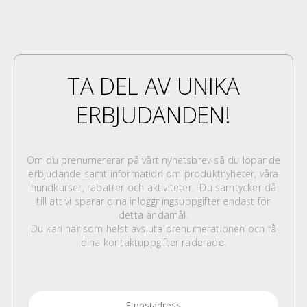
TA DEL AV UNIKA
ERBJUDANDEN!
Om du prenumererar på vårt nyhetsbrev så du löpande
erbjudande samt information om produktnyheter, våra
hundkurser, rabatter och aktiviteter. Du samtycker då
till att vi sparar dina inloggningsuppgifter endast för
detta ändamål.
Du kan när som helst avsluta prenumerationen och få
dina kontaktuppgifter raderade.