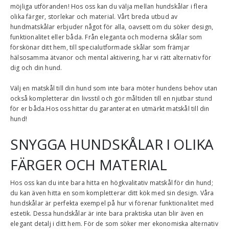
möjliga utföranden! Hos oss kan du välja mellan hundskålar i flera
olika färger, storlekar och material. Vårt breda utbud av
hundmatskålar erbjuder något för alla, oavsett om du söker design,
funktionalitet eller båda. Från eleganta och moderna skålar som
förskönar ditt hem, till specialutformade skålar som främjar
hälsosamma ätvanor och mental aktivering, har vi rätt alternativ för
dig och din hund.
Välj en matskål till din hund som inte bara möter hundens behov utan
också kompletterar din livsstil och gör måltiden till en njutbar stund
för er båda.Hos oss hittar du garanterat en utmärkt matskål till din
hund!
SNYGGA HUNDSKÅLAR I OLIKA
FÄRGER OCH MATERIAL
Hos oss kan du inte bara hitta en högkvalitativ matskål för din hund;
du kan även hitta en som kompletterar ditt kök med sin design. Våra
hundskålar är perfekta exempel på hur vi förenar funktionalitet med
estetik. Dessa hundskålar är inte bara praktiska utan blir även en
elegant detalj i ditt hem. För de som söker mer ekonomiska alternativ