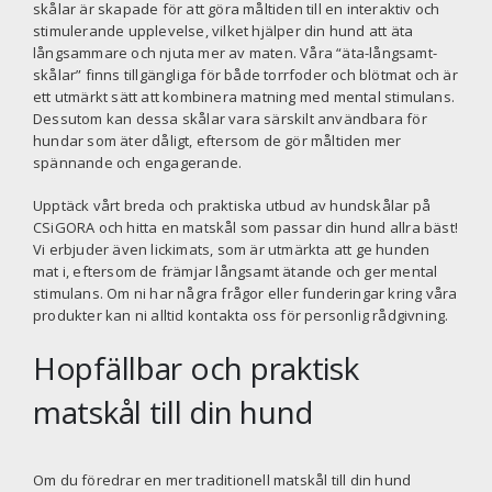
skålar är skapade för att göra måltiden till en interaktiv och
stimulerande upplevelse, vilket hjälper din hund att äta
långsammare och njuta mer av maten. Våra “äta-långsamt-
skålar” finns tillgängliga för både torrfoder och blötmat och är
ett utmärkt sätt att kombinera matning med mental stimulans.
Dessutom kan dessa skålar vara särskilt användbara för
hundar som äter dåligt, eftersom de gör måltiden mer
spännande och engagerande.
Upptäck vårt breda och praktiska utbud av hundskålar på
CSiGORA
och hitta en matskål som passar din hund allra bäst!
Vi erbjuder även lickimats, som är utmärkta att ge hunden
mat i, eftersom de främjar långsamt ätande och ger mental
stimulans. Om ni har några frågor eller funderingar kring våra
produkter kan ni alltid kontakta oss för personlig rådgivning.
Hopfällbar och praktisk
matskål till din hund
Om du föredrar en mer traditionell matskål till din hund