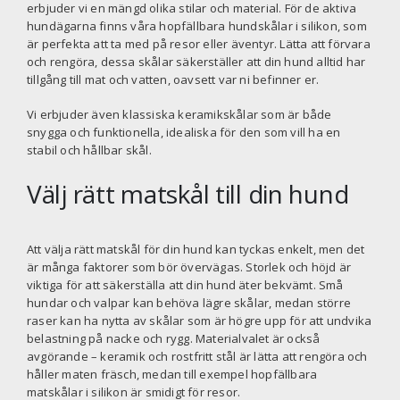
erbjuder vi en mängd olika stilar och material. För de aktiva
hundägarna finns våra hopfällbara hundskålar i silikon, som
är perfekta att ta med på resor eller äventyr. Lätta att förvara
och rengöra, dessa skålar säkerställer att din hund alltid har
tillgång till mat och vatten, oavsett var ni befinner er.
Vi erbjuder även klassiska keramikskålar som är både
snygga och funktionella, idealiska för den som vill ha en
stabil och hållbar skål.
Välj rätt matskål till din hund
Att välja rätt matskål för din hund kan tyckas enkelt, men det
är många faktorer som bör övervägas. Storlek och höjd är
viktiga för att säkerställa att din hund äter bekvämt. Små
hundar och valpar kan behöva lägre skålar, medan större
raser kan ha nytta av skålar som är högre upp för att undvika
belastning på nacke och rygg. Materialvalet är också
avgörande – keramik och rostfritt stål är lätta att rengöra och
håller maten fräsch, medan till exempel hopfällbara
matskålar i silikon är smidigt för resor.