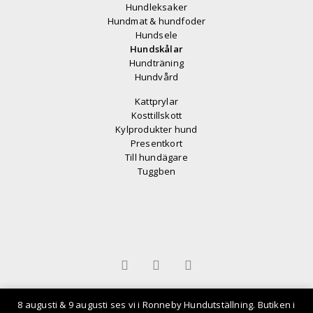
Hundleksaker
Hundmat & hundfoder
Hundsele
Hundskålar
Hundträning
Hundvård
Kattprylar
Kosttillskott
Kylprodukter hund
Presentkort
Till hundägare
Tuggben
© 2025 All rights reserved
8 augusti & 9 augusti ses vi i Ronneby Hundutställning. Butiken i