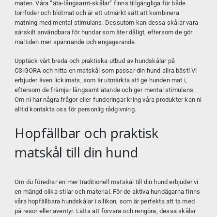
maten. Våra “äta-långsamt-skålar” finns tillgängliga för både
torrfoder och blötmat och är ett utmärkt sätt att kombinera
matning med mental stimulans. Dessutom kan dessa skålar vara
särskilt användbara för hundar som äter dåligt, eftersom de gör
måltiden mer spännande och engagerande.
Upptäck vårt breda och praktiska utbud av hundskålar på
CSiGORA
och hitta en matskål som passar din hund allra bäst! Vi
erbjuder även lickimats, som är utmärkta att ge hunden mat i,
eftersom de främjar långsamt ätande och ger mental stimulans.
Om ni har några frågor eller funderingar kring våra produkter kan ni
alltid kontakta oss för personlig rådgivning.
Hopfällbar och praktisk
matskål till din hund
Om du föredrar en mer traditionell matskål till din hund erbjuder vi
en mängd olika stilar och material. För de aktiva hundägarna finns
våra hopfällbara hundskålar i silikon, som är perfekta att ta med
på resor eller äventyr. Lätta att förvara och rengöra, dessa skålar