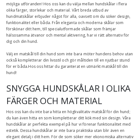
möjliga utföranden! Hos oss kan du välja mellan hundskålar i flera
olika färger, storlekar och material. Vårt breda utbud av
hundmatskålar erbjuder något för alla, oavsett om du söker design,
funktionalitet eller båda. Från eleganta och moderna skålar som
förskönar ditt hem, till specialutformade skålar som främjar
hälsosamma ätvanor och mental aktivering, har vi rätt alternativ för
dig och din hund.
Välj en matskål till din hund som inte bara möter hundens behov utan
också kompletterar din livsstil och gör måltiden till en njutbar stund
för er båda.Hos oss hittar du garanterat en utmärkt matskål till din
hund!
SNYGGA HUNDSKÅLAR I OLIKA
FÄRGER OCH MATERIAL
Hos oss kan du inte bara hitta en högkvalitativ matskål för din hund;
du kan även hitta en som kompletterar ditt kök med sin design. Våra
hundskålar är perfekta exempel på hur vi förenar funktionalitet med
estetik. Dessa hundskålar är inte bara praktiska utan blir även en
elegant detalj i ditt hem. För de som söker mer ekonomiska alternativ