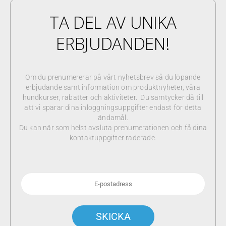
TA DEL AV UNIKA
ERBJUDANDEN!
Om du prenumererar på vårt nyhetsbrev så du löpande
erbjudande samt information om produktnyheter, våra
hundkurser, rabatter och aktiviteter. Du samtycker då till
att vi sparar dina inloggningsuppgifter endast för detta
ändamål.
Du kan när som helst avsluta prenumerationen och få dina
kontaktuppgifter raderade.