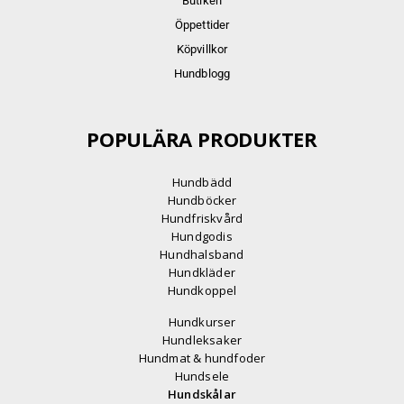
Butiken
Öppettider
Köpvillkor
Hundblogg
POPULÄRA PRODUKTER
Hundbädd
Hundböcker
Hundfriskvård
Hundgodis
Hundhalsband
Hundkläder
Hundkoppel
Hundkurser
Hundleksaker
Hundmat & hundfoder
Hundsele
Hundskålar