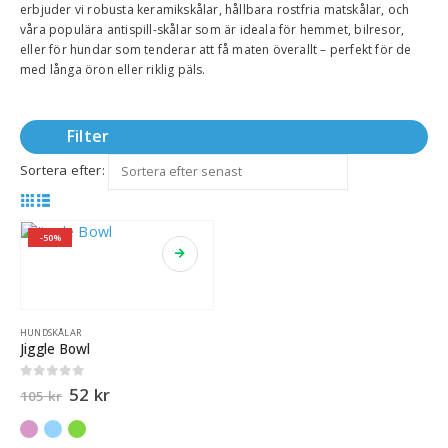
erbjuder vi robusta keramikskålar, hållbara rostfria matskålar, och
våra populära antispill-skålar som är ideala för hemmet, bilresor,
eller för hundar som tenderar att få maten överallt – perfekt för de
med långa öron eller riklig päls.
Filter
Sortera efter:
-50%
HUNDSKÅLAR
Jiggle Bowl
0
out of 5
52
kr
105
kr