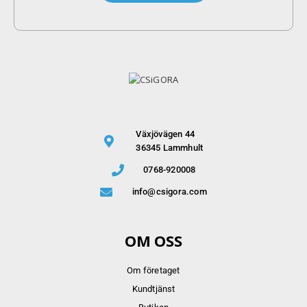
Växjövägen 44
36345 Lammhult
0768-920008
info@csigora.com
OM OSS
Om företaget
Kundtjänst