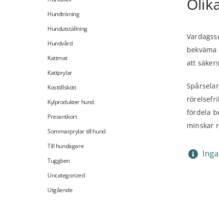
Olik
Hundträning
Hundutställning
Vardagsse
Hundvård
bekväma n
Kattmat
att säker
Kattprylar
Spårselar
Kosttillskott
rörelsefr
Kylprodukter hund
fördela b
Presentkort
minskar r
Sommarprylar till hund
Till hundägare
Inga
Tuggben
Uncategorized
Utgående