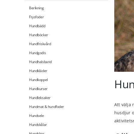
Berikning
Frysfoder
Hundbädd
Hundböcker
Hundfriskvård
Hundgodis
Hundhalsband
Hundkläder
Hund
Hundkoppel
Hundkurser
Hundleksaker
Att välja
Hundmat & hundfoder
husdjur o
Hundsele
aktivitet
Hundskålar
Hundskor