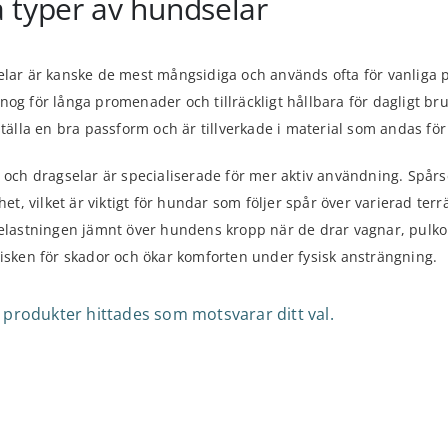
a typer av hundselar
lar är kanske de mest mångsidiga och används ofta för vanliga p
og för långa promenader och tillräckligt hållbara för dagligt b
ställa en bra passform och är tillverkade i material som andas för
 och dragselar är specialiserade för mer aktiv användning. Spårsel
ihet, vilket är viktigt för hundar som följer spår över varierad ter
elastningen jämnt över hundens kropp när de drar vagnar, pulkor
isken för skador och ökar komforten under fysisk ansträngning.
 produkter hittades som motsvarar ditt val.