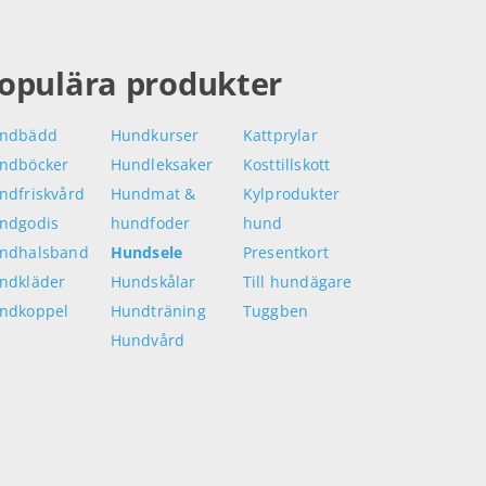
opulära produkter
ndbädd
Hundkurser
Kattprylar
ndböcker
Hundleksaker
Kosttillskott
ndfriskvård
Hundmat &
Kylprodukter
ndgodis
hundfoder
hund
ndhalsband
Hundsele
Presentkort
ndkläder
Hundskålar
Till hundägare
ndkoppel
Hundträning
Tuggben
Hundvård