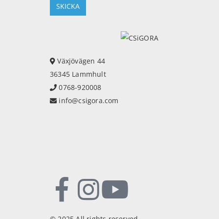
Växjövägen 44
36345 Lammhult
0768-920008
info@csigora.com
© 2025 All rights reserved