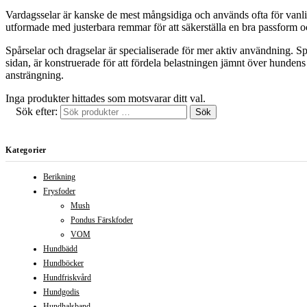
Vardagsselar är kanske de mest mångsidiga och används ofta för vanlig
utformade med justerbara remmar för att säkerställa en bra passform och
Spårselar och dragselar är specialiserade för mer aktiv användning. Spårs
sidan, är konstruerade för att fördela belastningen jämnt över hundens
ansträngning.
Inga produkter hittades som motsvarar ditt val.
Sök efter:
Sök
Kategorier
Berikning
Frysfoder
Mush
Pondus Färskfoder
VOM
Hundbädd
Hundböcker
Hundfriskvård
Hundgodis
Hundhalsband