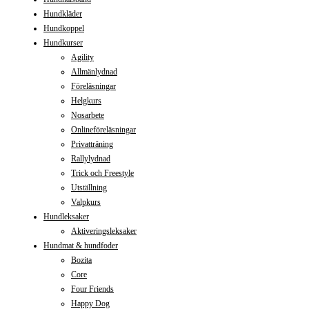
Hundkläder
Hundkoppel
Hundkurser
Agility
Allmänlydnad
Föreläsningar
Helgkurs
Nosarbete
Onlineföreläsningar
Privatträning
Rallylydnad
Trick och Freestyle
Utställning
Valpkurs
Hundleksaker
Aktiveringsleksaker
Hundmat & hundfoder
Bozita
Core
Four Friends
Happy Dog