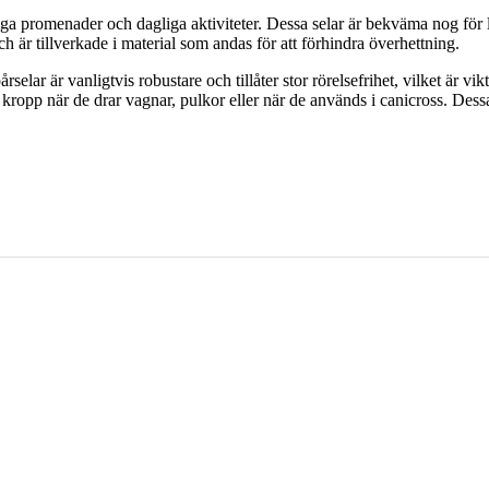
a promenader och dagliga aktiviteter. Dessa selar är bekväma nog för lå
 är tillverkade i material som andas för att förhindra överhettning.
elar är vanligtvis robustare och tillåter stor rörelsefrihet, vilket är vi
 kropp när de drar vagnar, pulkor eller när de används i canicross. Des