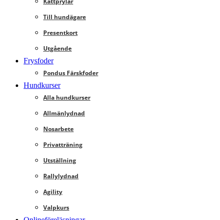
Kattprylar
Till hundägare
Presentkort
Utgående
Frysfoder
Pondus Färskfoder
Hundkurser
Alla hundkurser
Allmänlydnad
Nosarbete
Privatträning
Utställning
Rallylydnad
Agility
Valpkurs
Onlineföreläsningar