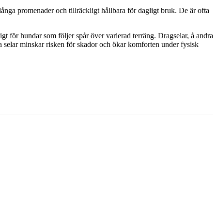
nga promenader och tillräckligt hållbara för dagligt bruk. De är ofta
ktigt för hundar som följer spår över varierad terräng. Dragselar, å andra
sa selar minskar risken för skador och ökar komforten under fysisk