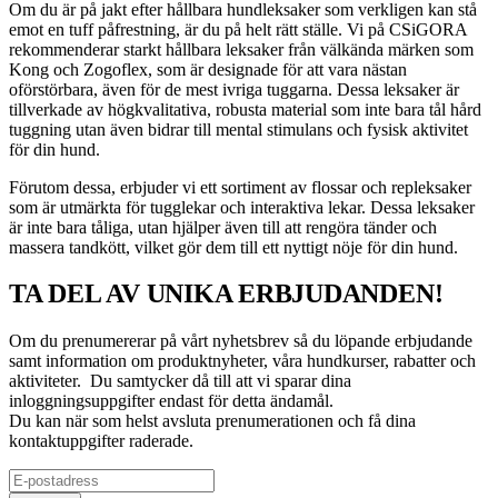
Om du är på jakt efter hållbara hundleksaker som verkligen kan stå
emot en tuff påfrestning, är du på helt rätt ställe. Vi på CSiGORA
rekommenderar starkt hållbara leksaker från välkända märken som
Kong och Zogoflex, som är designade för att vara nästan
oförstörbara, även för de mest ivriga tuggarna. Dessa leksaker är
tillverkade av högkvalitativa, robusta material som inte bara tål hård
tuggning utan även bidrar till mental stimulans och fysisk aktivitet
för din hund.
Förutom dessa, erbjuder vi ett sortiment av flossar och repleksaker
som är utmärkta för tugglekar och interaktiva lekar. Dessa leksaker
är inte bara tåliga, utan hjälper även till att rengöra tänder och
massera tandkött, vilket gör dem till ett nyttigt nöje för din hund.
TA DEL AV UNIKA ERBJUDANDEN!
Om du prenumererar på vårt nyhetsbrev så du löpande erbjudande
samt information om produktnyheter, våra hundkurser, rabatter och
aktiviteter. Du samtycker då till att vi sparar dina
inloggningsuppgifter endast för detta ändamål.
Du kan när som helst avsluta prenumerationen och få dina
kontaktuppgifter raderade.