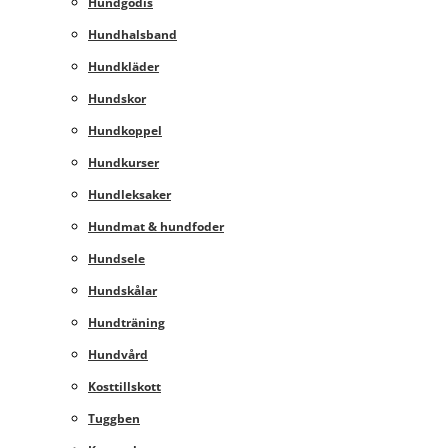
Hundgodis
Hundhalsband
Hundkläder
Hundskor
Hundkoppel
Hundkurser
Hundleksaker
Hundmat & hundfoder
Hundsele
Hundskålar
Hundträning
Hundvård
Kosttillskott
Tuggben