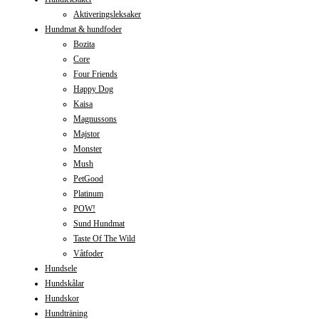
Aktiveringsleksaker
Hundmat & hundfoder
Bozita
Core
Four Friends
Happy Dog
Kaisa
Magnussons
Majstor
Monster
Mush
PetGood
Platinum
POW!
Sund Hundmat
Taste Of The Wild
Våtfoder
Hundsele
Hundskålar
Hundskor
Hundträning