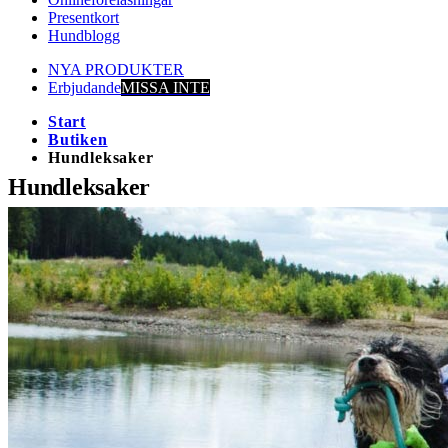
Presentkort
Hundblogg
NYA PRODUKTER
Erbjudande
MISSA INTE
Start
Butiken
Hundleksaker
Hundleksaker