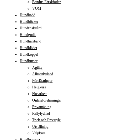
Pondus Färskfoder
VOM
Hundbädd
Hundböcker
Hundfriskvård
Hundgodis
Hundhalsband
Hundkläder
Hundkoppel
Hundkurser
Agility
Allmänlydnad
Föreläsningar
Helgkurs
Nosarbete
Onlineföreläsningar
Privatträning
Rallylydnad
Trick och Freestyle
Utställning
Valpkurs
Hundleksaker