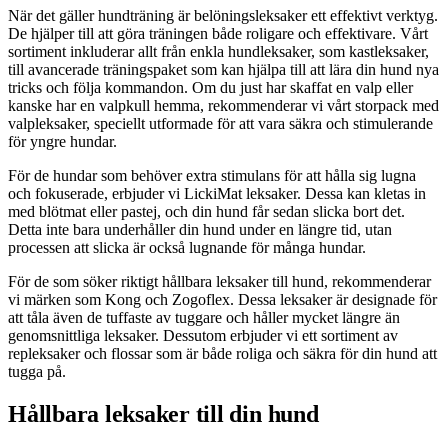
När det gäller hundträning är belöningsleksaker ett effektivt verktyg.
De hjälper till att göra träningen både roligare och effektivare. Vårt
sortiment inkluderar allt från enkla hundleksaker, som kastleksaker,
till avancerade träningspaket som kan hjälpa till att lära din hund nya
tricks och följa kommandon. Om du just har skaffat en valp eller
kanske har en valpkull hemma, rekommenderar vi vårt storpack med
valpleksaker, speciellt utformade för att vara säkra och stimulerande
för yngre hundar.
För de hundar som behöver extra stimulans för att hålla sig lugna
och fokuserade, erbjuder vi LickiMat leksaker. Dessa kan kletas in
med blötmat eller pastej, och din hund får sedan slicka bort det.
Detta inte bara underhåller din hund under en längre tid, utan
processen att slicka är också lugnande för många hundar.
För de som söker riktigt hållbara leksaker till hund, rekommenderar
vi märken som Kong och Zogoflex. Dessa leksaker är designade för
att tåla även de tuffaste av tuggare och håller mycket längre än
genomsnittliga leksaker. Dessutom erbjuder vi ett sortiment av
repleksaker och flossar som är både roliga och säkra för din hund att
tugga på.
Hållbara leksaker till din hund