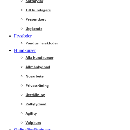
Kattprylar
Till hundägare
Presentkort
Utgående
Frysfoder
Pondus Färskfoder
Hundkurser
Alla hundkurser
Allmänlydnad
Nosarbete
Privatträning
Utställning
Rallylydnad
Agility
Valpkurs
Onlineföreläsningar