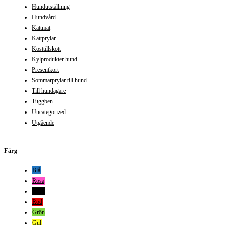
Hundutställning
Hundvård
Kattmat
Kattprylar
Kosttillskott
Kylprodukter hund
Presentkort
Sommarprylar till hund
Till hundägare
Tuggben
Uncategorized
Utgående
Färg
Blå
Rosa
Svart
Röd
Grön
Gul