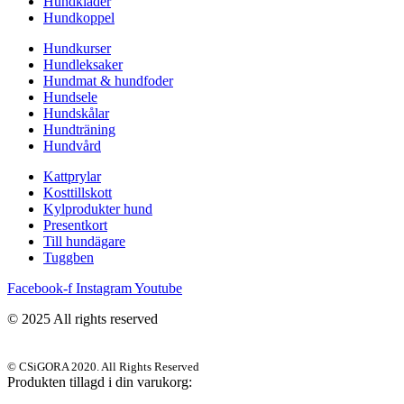
Hundkläder
Hundkoppel
Hundkurser
Hundleksaker
Hundmat & hundfoder
Hundsele
Hundskålar
Hundträning
Hundvård
Kattprylar
Kosttillskott
Kylprodukter hund
Presentkort
Till hundägare
Tuggben
Facebook-f
Instagram
Youtube
© 2025 All rights reserved
© CSiGORA 2020. All Rights Reserved
Produkten tillagd i din varukorg: