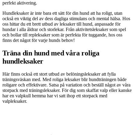
perfekt aktivering.
Hundleksaker är inte bara ett sätt för din hund att ha roligt, utan
också en viktig del av dess dagliga stimulans och mental hälsa. Hos
oss hittar du ett brett utbud av leksaker till hund, anpassade för
hundar i alla åldrar och storlekar. Från aktivitetsleksaker som spel
och bollar till repleksaker som är perfekta för tuggande, hos oss
finns det något för varje hunds behov!
Träna din hund med våra roliga
hundleksaker
Här finns också ett stort utbud av belöningsleksaker att fylla
träningsväskan med. Med roliga leksaker blir hundträningen både
roligare och effektivare. Satsa på variation och beställ något av våra
storpack med träningsleksaker. För dig som skaffat valp eller kanske
har en valpkull hemma har vi satt ihop ett storpack med
valpleksaker.