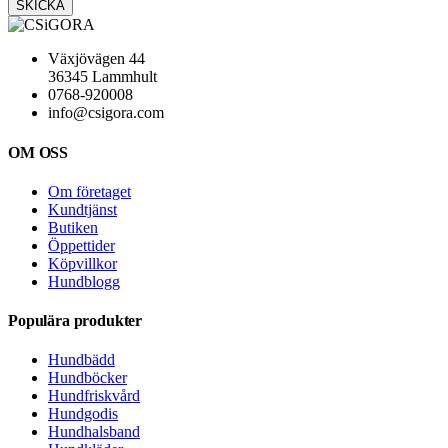
Växjövägen 44
36345 Lammhult
0768-920008
info@csigora.com
OM OSS
Om företaget
Kundtjänst
Butiken
Öppettider
Köpvillkor
Hundblogg
Populära produkter
Hundbädd
Hundböcker
Hundfriskvård
Hundgodis
Hundhalsband