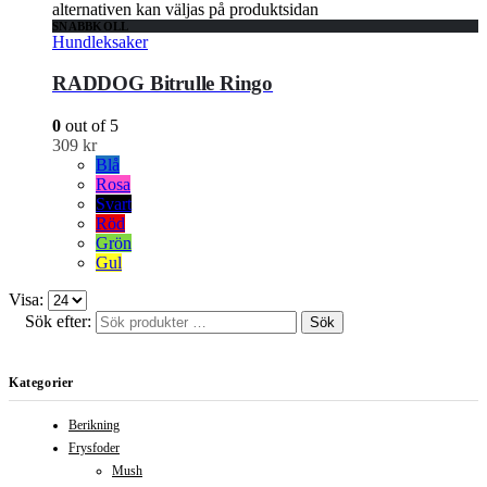
alternativen kan väljas på produktsidan
SNABBKOLL
Hundleksaker
RADDOG Bitrulle Ringo
0
out of 5
309
kr
Blå
Rosa
Svart
Röd
Grön
Gul
Visa:
Sök efter:
Sök
Kategorier
Berikning
Frysfoder
Mush