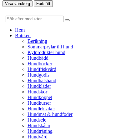
Visa varukorg
Fortsätt
Hem
Butiken
Berikning
Sommarprylar till hund
Kylprodukter hund
Hundbädd
Hundböcker
Hundfriskvård
Hundgodis
Hundhalsband
Hundkläder
Hundskor
Hundkoppel
Hundkurser
Hundleksaker
Hundmat & hundfoder
Hundsele
Hundskålar
Hundträning
Hundvård