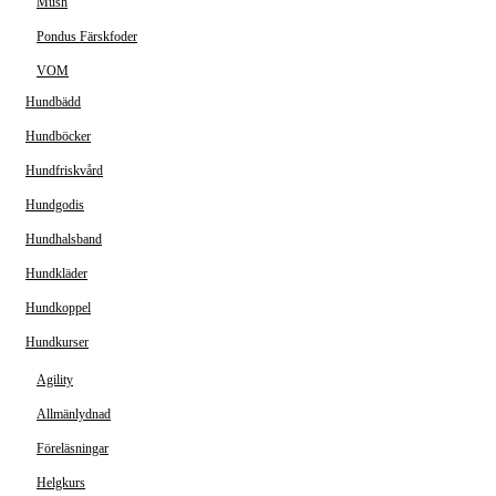
Mush
Pondus Färskfoder
VOM
Hundbädd
Hundböcker
Hundfriskvård
Hundgodis
Hundhalsband
Hundkläder
Hundkoppel
Hundkurser
Agility
Allmänlydnad
Föreläsningar
Helgkurs