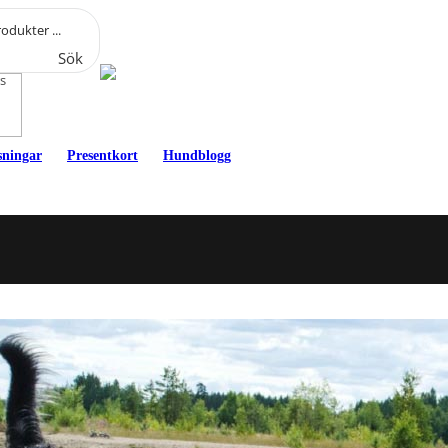
Sök
rs
sningar
Presentkort
Hundblogg