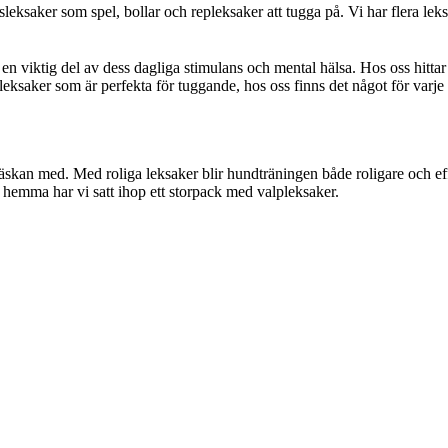
tsleksaker som spel, bollar och repleksaker att tugga på. Vi har flera l
å en viktig del av dess dagliga stimulans och mental hälsa. Hos oss hittar 
repleksaker som är perfekta för tuggande, hos oss finns det något för var
sväskan med. Med roliga leksaker blir hundträningen både roligare och ef
l hemma har vi satt ihop ett storpack med valpleksaker.