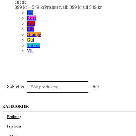
399
kr
–
549
kr
Prisintervall: 399 kr till 549 kr
5.00
out of 5
Blå
Rosa
Röd
Lila
Orange
Gul
Turkos
Vit
Sök efter:
Sök
KATEGORIER
Berikning
Frysfoder