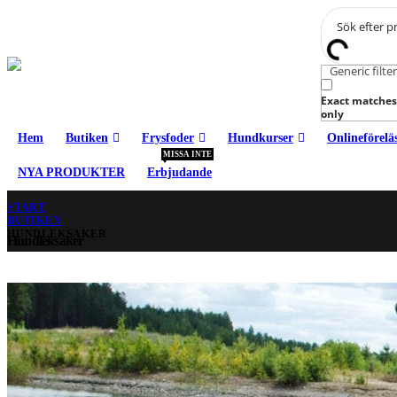
Generic filte
Exact matches
only
Hem
Butiken
Frysfoder
Hundkurser
Onlineförelä
MISSA INTE
NYA PRODUKTER
Erbjudande
START
BUTIKEN
HUNDLEKSAKER
Hundleksaker