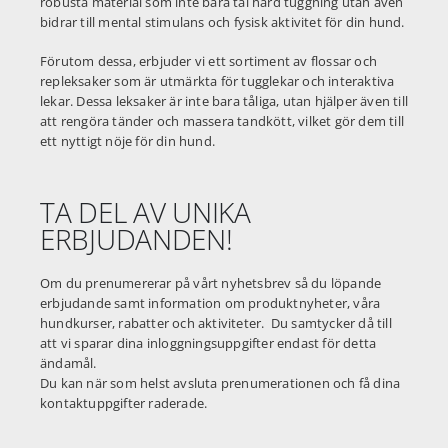
robusta material som inte bara tål hård tuggning utan även
bidrar till mental stimulans och fysisk aktivitet för din hund.
Förutom dessa, erbjuder vi ett sortiment av flossar och
repleksaker som är utmärkta för tugglekar och interaktiva
lekar. Dessa leksaker är inte bara tåliga, utan hjälper även till
att rengöra tänder och massera tandkött, vilket gör dem till
ett nyttigt nöje för din hund.
TA DEL AV UNIKA
ERBJUDANDEN!
Om du prenumererar på vårt nyhetsbrev så du löpande
erbjudande samt information om produktnyheter, våra
hundkurser, rabatter och aktiviteter. Du samtycker då till
att vi sparar dina inloggningsuppgifter endast för detta
ändamål.
Du kan när som helst avsluta prenumerationen och få dina
kontaktuppgifter raderade.