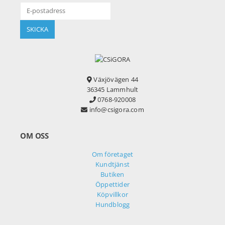
Växjövägen 44
36345 Lammhult
0768-920008
info@csigora.com
OM OSS
Om företaget
Kundtjänst
Butiken
Öppettider
Köpvillkor
Hundblogg