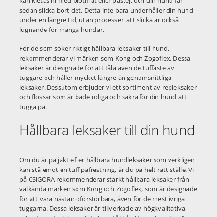
kan kletas in med blötmat eller pastej, och din hund får
sedan slicka bort det. Detta inte bara underhåller din hund
under en längre tid, utan processen att slicka är också
lugnande för många hundar.
För de som söker riktigt hållbara leksaker till hund,
rekommenderar vi märken som Kong och Zogoflex. Dessa
leksaker är designade för att tåla även de tuffaste av
tuggare och håller mycket längre än genomsnittliga
leksaker. Dessutom erbjuder vi ett sortiment av repleksaker
och flossar som är både roliga och säkra för din hund att
tugga på.
Hållbara leksaker till din hund
Om du är på jakt efter hållbara hundleksaker som verkligen
kan stå emot en tuff påfrestning, är du på helt rätt ställe. Vi
på CSiGORA rekommenderar starkt hållbara leksaker från
välkända märken som Kong och Zogoflex, som är designade
för att vara nästan oförstörbara, även för de mest ivriga
tuggarna. Dessa leksaker är tillverkade av högkvalitativa,