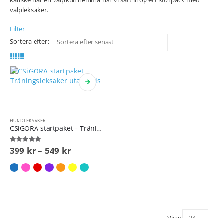
kanske har en valpkull hemma har vi satt ihop ett storpack med
valpleksaker.
Filter
Sortera efter:
HUNDLEKSAKER
CSiGORA startpaket – Träningsleksaker utan päls
5.00
out of 5
399
kr
–
549
kr
Visa: