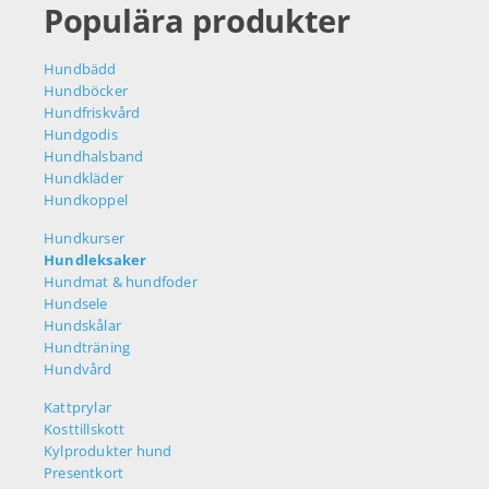
Populära produkter
Hundbädd
Hundböcker
Hundfriskvård
Hundgodis
Hundhalsband
Hundkläder
Hundkoppel
Hundkurser
Hundleksaker
Hundmat & hundfoder
Hundsele
Hundskålar
Hundträning
Hundvård
Kattprylar
Kosttillskott
Kylprodukter hund
Presentkort