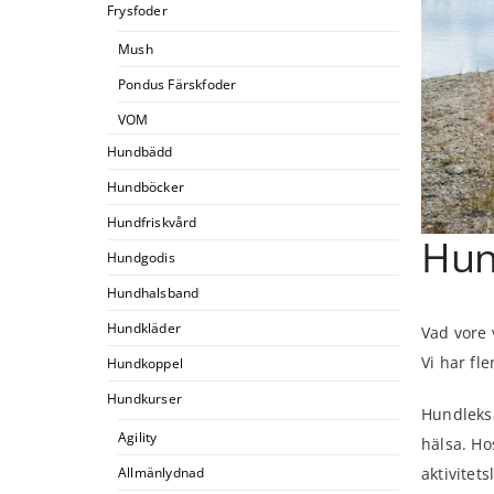
Frysfoder
Mush
Pondus Färskfoder
VOM
Hundbädd
Hundböcker
Hundfriskvård
Hund
Hundgodis
Hundhalsband
Hundkläder
Vad vore 
Vi har fl
Hundkoppel
Hundkurser
Hundleksa
Agility
hälsa. Ho
Allmänlydnad
aktivitet