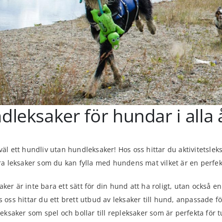
leksaker för hundar i alla 
väl ett hundliv utan hundleksaker! Hos oss hittar du aktivitetslek
era leksaker som du kan fylla med hundens mat vilket är en perfek
ker är inte bara ett sätt för din hund att ha roligt, utan också e
s oss hittar du ett brett utbud av leksaker till hund, anpassade fö
sleksaker som spel och bollar till repleksaker som är perfekta för