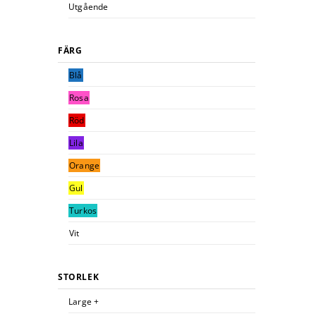
Utgående
FÄRG
Blå
Rosa
Röd
Lila
Orange
Gul
Turkos
Vit
STORLEK
Large +