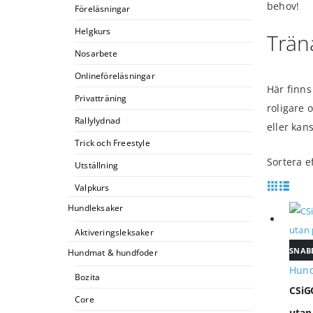
behov!
Föreläsningar
Helgkurs
Trän
Nosarbete
Onlineföreläsningar
Här finns
Privatträning
roligare 
Rallylydnad
eller kan
Trick och Freestyle
Sortera ef
Utställning
Valpkurs
Hundleksaker
Aktiveringsleksaker
SNAB
Hundmat & hundfoder
Hund
Bozita
CSiG
Core
utan