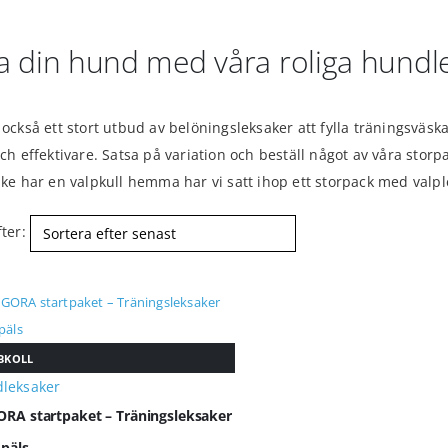
a din hund med våra roliga hundl
 också ett stort utbud av belöningsleksaker att fylla träningsvä
och effektivare. Satsa på variation och beställ något av våra stor
ske har en valpkull hemma har vi satt ihop ett storpack med valpl
ter:
BKOLL
leksaker
ORA startpaket – Träningsleksaker
 päls