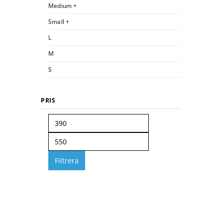
Medium +
Small +
L
M
S
PRIS
Filtrera