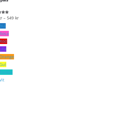
kr
–
549
kr
ut of 5
Blå
Rosa
Röd
Lila
Orange
Gul
Turkos
Vit