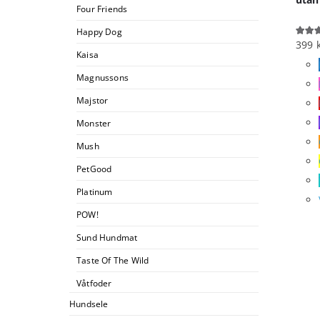
Four Friends
Happy Dog
399
5.00
o
Kaisa
Magnussons
Majstor
Monster
Mush
PetGood
Platinum
POW!
Sund Hundmat
Taste Of The Wild
Våtfoder
Hundsele