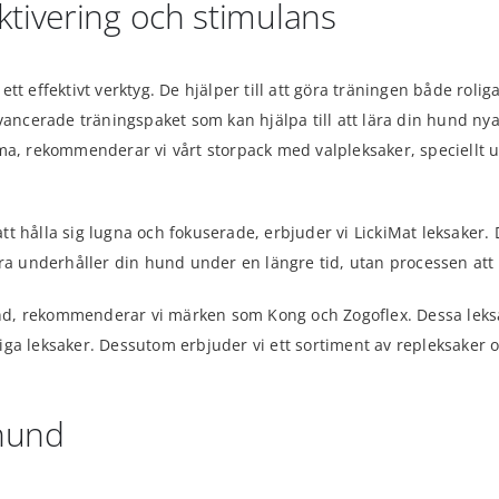
ktivering och stimulans
t effektivt verktyg. De hjälper till att göra träningen både roliga
avancerade träningspaket som kan hjälpa till att lära din hund n
ma, rekommenderar vi vårt storpack med valpleksaker, speciellt u
t hålla sig lugna och fokuserade, erbjuder vi LickiMat leksaker. 
bara underhåller din hund under en längre tid, utan processen at
hund, rekommenderar vi märken som Kong och Zogoflex. Dessa leksa
ga leksaker. Dessutom erbjuder vi ett sortiment av repleksaker o
 hund