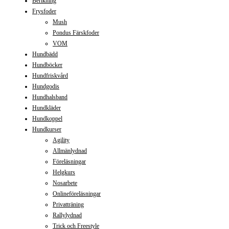
Berikning
Frysfoder
Mush
Pondus Färskfoder
VOM
Hundbädd
Hundböcker
Hundfriskvård
Hundgodis
Hundhalsband
Hundkläder
Hundkoppel
Hundkurser
Agility
Allmänlydnad
Föreläsningar
Helgkurs
Nosarbete
Onlineföreläsningar
Privatträning
Rallylydnad
Trick och Freestyle