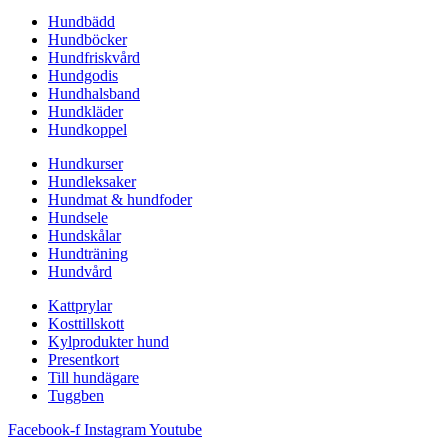
Hundbädd
Hundböcker
Hundfriskvård
Hundgodis
Hundhalsband
Hundkläder
Hundkoppel
Hundkurser
Hundleksaker
Hundmat & hundfoder
Hundsele
Hundskålar
Hundträning
Hundvård
Kattprylar
Kosttillskott
Kylprodukter hund
Presentkort
Till hundägare
Tuggben
Facebook-f
Instagram
Youtube