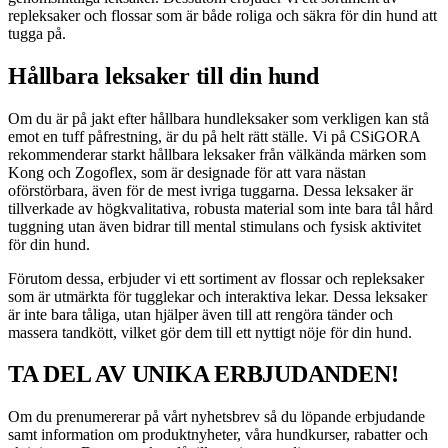
repleksaker och flossar som är både roliga och säkra för din hund att
tugga på.
Hållbara leksaker till din hund
Om du är på jakt efter hållbara hundleksaker som verkligen kan stå
emot en tuff påfrestning, är du på helt rätt ställe. Vi på CSiGORA
rekommenderar starkt hållbara leksaker från välkända märken som
Kong och Zogoflex, som är designade för att vara nästan
oförstörbara, även för de mest ivriga tuggarna. Dessa leksaker är
tillverkade av högkvalitativa, robusta material som inte bara tål hård
tuggning utan även bidrar till mental stimulans och fysisk aktivitet
för din hund.
Förutom dessa, erbjuder vi ett sortiment av flossar och repleksaker
som är utmärkta för tugglekar och interaktiva lekar. Dessa leksaker
är inte bara tåliga, utan hjälper även till att rengöra tänder och
massera tandkött, vilket gör dem till ett nyttigt nöje för din hund.
TA DEL AV UNIKA ERBJUDANDEN!
Om du prenumererar på vårt nyhetsbrev så du löpande erbjudande
samt information om produktnyheter, våra hundkurser, rabatter och