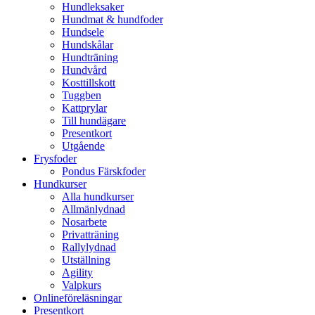
Hundleksaker
Hundmat & hundfoder
Hundsele
Hundskålar
Hundträning
Hundvård
Kosttillskott
Tuggben
Kattprylar
Till hundägare
Presentkort
Utgående
Frysfoder
Pondus Färskfoder
Hundkurser
Alla hundkurser
Allmänlydnad
Nosarbete
Privatträning
Rallylydnad
Utställning
Agility
Valpkurs
Onlineföreläsningar
Presentkort