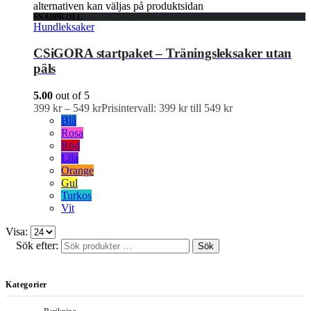
alternativen kan väljas på produktsidan
SNABBKOLL
Hundleksaker
CSiGORA startpaket – Träningsleksaker utan
päls
5.00
out of 5
399
kr
–
549
kr
Prisintervall: 399 kr till 549 kr
Blå
Rosa
Röd
Lila
Orange
Gul
Turkos
Vit
Visa:
Sök efter:
Sök
Kategorier