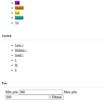
Lila
Orange
Gul
Turkos
Vit
Storlek
Large +
Medium +
Small +
L
M
S
Pris
Min pris
Max pris
Filtrera