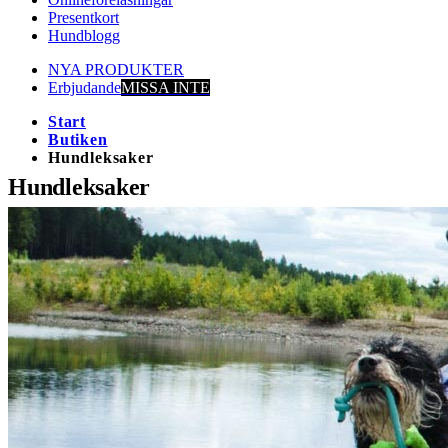
Presentkort
Hundblogg
NYA PRODUKTER
Erbjudande
MISSA INTE
Start
Butiken
Hundleksaker
Hundleksaker