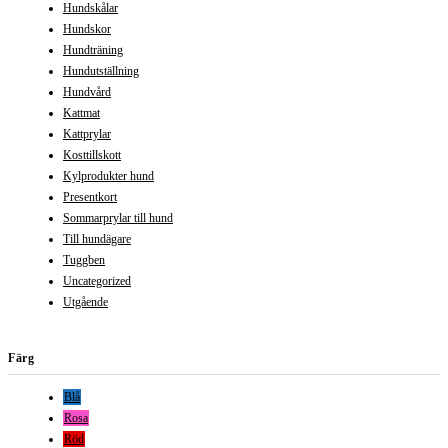
Hundskålar
Hundskor
Hundträning
Hundutställning
Hundvård
Kattmat
Kattprylar
Kosttillskott
Kylprodukter hund
Presentkort
Sommarprylar till hund
Till hundägare
Tuggben
Uncategorized
Utgående
Färg
Blå
Rosa
Röd