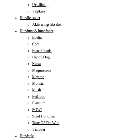
Utställning
Valpkurs
Hundleksaker
Aktiveringsleksaker
Hundmat & hundfoder
Bozita
Core
Four Friends
Happy Dog
Kaisa
Magnussons
Majstor
Monster
Mush
PetGood
Platinum
POW!
Sund Hundmat
Taste Of The Wild
Våtfoder
Hundsele