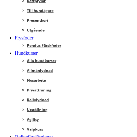
Kattprylar
Till hundägare
Presentkort
Utgående
Frysfoder
Pondus Färskfoder
Hundkurser
Alla hundkurser
Allmänlydnad
Nosarbete
Privatträning
Rallylydnad
Utställning
Agility
Valpkurs
Onlineföreläsningar