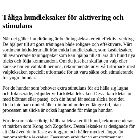
Tåliga hundleksaker för aktivering och
stimulans
När det gäller hundträning är belöningsleksaker ett effektivt verktyg.
De hjälper till att göra träningen både roligare och effektivare. Vårt
sortiment inkluderar allt från enkla hundleksaker, som kastleksaker,
till avancerade träningspaket som kan hjälpa till att lära din hund nya
tricks och följa kommandon. Om du just har skaffat en valp eller
kanske har en valpkull hemma, rekommenderar vi vårt storpack med
valpleksaker, speciellt utformade för att vara säkra och stimulerande
för yngre hundar.
För de hundar som behöver extra stimulans för att hålla sig lugna
och fokuserade, erbjuder vi LickiMat leksaker. Dessa kan kletas in
med blötmat eller pastej, och din hund får sedan slicka bort det.
Detta inte bara underhåller din hund under en längre tid, utan
processen att slicka är också lugnande för många hundar.
För de som söker riktigt hållbara leksaker till hund, rekommenderar
vi märken som Kong och Zogoflex. Dessa leksaker är designade för
att tåla även de tuffaste av tuggare och håller mycket längre än
genomsnittliga leksaker. Dessutom erbjuder vi ett sortiment av