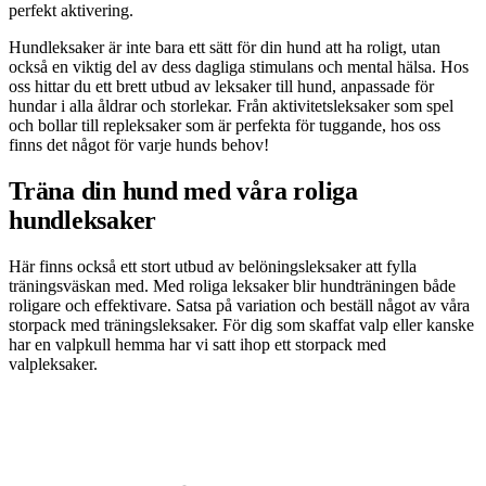
perfekt aktivering.
Hundleksaker är inte bara ett sätt för din hund att ha roligt, utan
också en viktig del av dess dagliga stimulans och mental hälsa. Hos
oss hittar du ett brett utbud av leksaker till hund, anpassade för
hundar i alla åldrar och storlekar. Från aktivitetsleksaker som spel
och bollar till repleksaker som är perfekta för tuggande, hos oss
finns det något för varje hunds behov!
Träna din hund med våra roliga
hundleksaker
Här finns också ett stort utbud av belöningsleksaker att fylla
träningsväskan med. Med roliga leksaker blir hundträningen både
roligare och effektivare. Satsa på variation och beställ något av våra
storpack med träningsleksaker. För dig som skaffat valp eller kanske
har en valpkull hemma har vi satt ihop ett storpack med
valpleksaker.