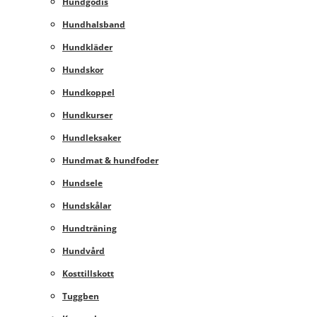
Hundgodis
Hundhalsband
Hundkläder
Hundskor
Hundkoppel
Hundkurser
Hundleksaker
Hundmat & hundfoder
Hundsele
Hundskålar
Hundträning
Hundvård
Kosttillskott
Tuggben