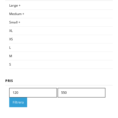
Large +
Medium +
Small +
XL
XS
L
M
S
PRIS
Filtrera