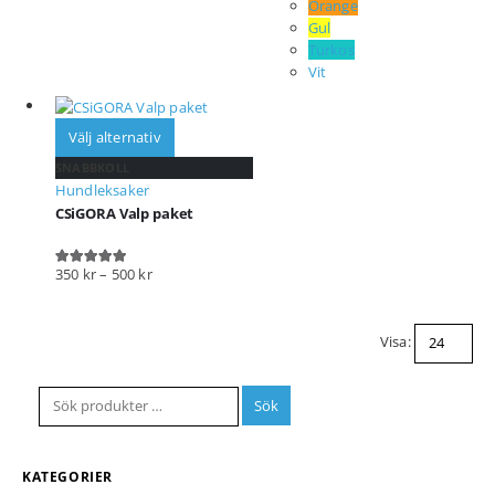
Orange
Gul
Turkos
Vit
Välj alternativ
SNABBKOLL
Hundleksaker
CSiGORA Valp paket
350
kr
–
500
kr
5.00
out of 5
Visa:
Sök
KATEGORIER