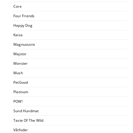
Core
Four Friends
Happy Dog
Kaisa
Magnussons
Majstor
Monster
Mush
PetGood
Platinum
POW!
Sund Hundmat
Taste Of The Wild
Våtfoder