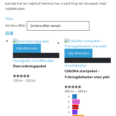
kanske har en valpkull hemma har vi satt ihop ett storpack med
valpleksaker.
Filter
Sortera efter:
Välj alternativ
Välj alternativ
SNABBKOLL
SNABBKOLL
Hundgodis
,
Hundleksaker
Hundleksaker
Överraskningspaket
CSiGORA startpaket –
Träningsleksaker utan päls
129
kr
–
525
kr
4.83
out of 5
399
kr
–
549
kr
5.00
out of 5
Blå
Rosa
Röd
Lila