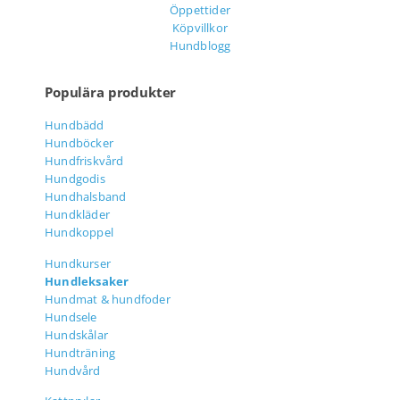
Öppettider
Köpvillkor
Hundblogg
Populära produkter
Hundbädd
Hundböcker
Hundfriskvård
Hundgodis
Hundhalsband
Hundkläder
Hundkoppel
Hundkurser
Hundleksaker
Hundmat & hundfoder
Hundsele
Hundskålar
Hundträning
Hundvård