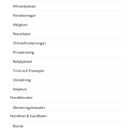
Allmänlydnad
Föreläsningar
Helgkurs
Nosarbete
Onlineföreläsningar
Privatträning
Rallylydnad
Trick och Freestyle
Utställning
Valpkurs
Hundleksaker
Aktiveringsleksaker
Hundmat & hundfoder
Bozita