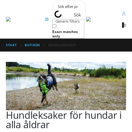
Sök
Generic filters
0
0
Exact matches
only
START
BUTIKEN
HUNDLEKSAKER
Hundleksaker för hundar i
alla åldrar