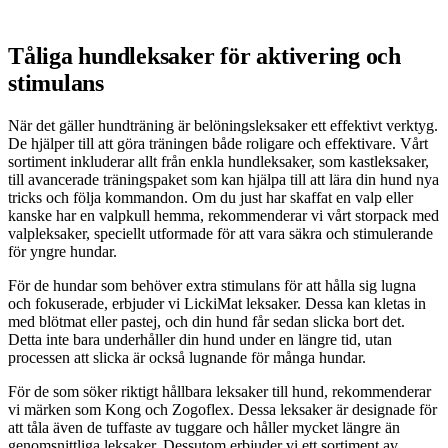
Tåliga hundleksaker för aktivering och
stimulans
När det gäller hundträning är belöningsleksaker ett effektivt verktyg.
De hjälper till att göra träningen både roligare och effektivare. Vårt
sortiment inkluderar allt från enkla hundleksaker, som kastleksaker,
till avancerade träningspaket som kan hjälpa till att lära din hund nya
tricks och följa kommandon. Om du just har skaffat en valp eller
kanske har en valpkull hemma, rekommenderar vi vårt storpack med
valpleksaker, speciellt utformade för att vara säkra och stimulerande
för yngre hundar.
För de hundar som behöver extra stimulans för att hålla sig lugna
och fokuserade, erbjuder vi LickiMat leksaker. Dessa kan kletas in
med blötmat eller pastej, och din hund får sedan slicka bort det.
Detta inte bara underhåller din hund under en längre tid, utan
processen att slicka är också lugnande för många hundar.
För de som söker riktigt hållbara leksaker till hund, rekommenderar
vi märken som Kong och Zogoflex. Dessa leksaker är designade för
att tåla även de tuffaste av tuggare och håller mycket längre än
genomsnittliga leksaker. Dessutom erbjuder vi ett sortiment av