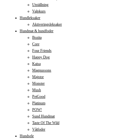
Utställning
Valpkurs
Hundleksaker
Aktiveringsleksaker
Hundmat & hundfoder
Bozita
Core
Four Friends
Happy Dog
Kaisa
Magnussons
Majstor
Monster
Mush
PetGood
Platinum
POW!
Sund Hundmat
Taste Of The Wild
Våtfoder
Hundsele