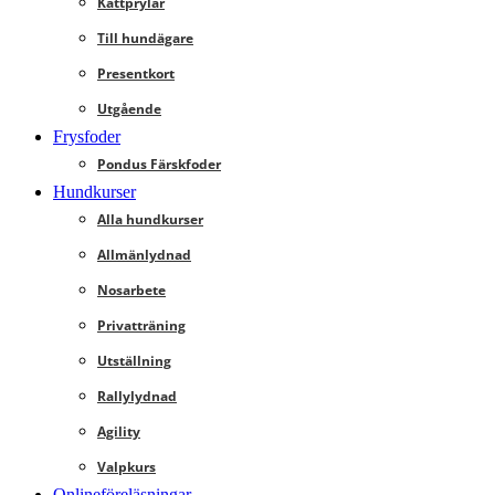
Kattprylar
Till hundägare
Presentkort
Utgående
Frysfoder
Pondus Färskfoder
Hundkurser
Alla hundkurser
Allmänlydnad
Nosarbete
Privatträning
Utställning
Rallylydnad
Agility
Valpkurs
Onlineföreläsningar