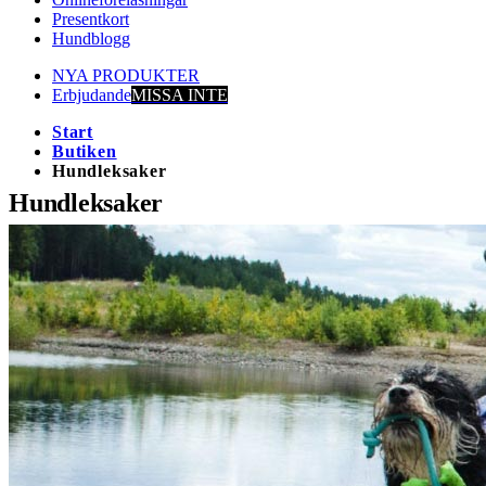
Presentkort
Hundblogg
NYA PRODUKTER
Erbjudande
MISSA INTE
Start
Butiken
Hundleksaker
Hundleksaker