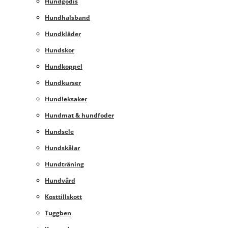
Hundgodis
Hundhalsband
Hundkläder
Hundskor
Hundkoppel
Hundkurser
Hundleksaker
Hundmat & hundfoder
Hundsele
Hundskålar
Hundträning
Hundvård
Kosttillskott
Tuggben