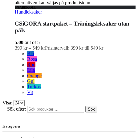
alternativen kan väljas på produktsidan
SNABBKOLL
Hundleksaker
CSiGORA startpaket – Träningsleksaker utan
päls
5.00
out of 5
399
kr
–
549
kr
Prisintervall: 399 kr till 549 kr
Blå
Rosa
Röd
Lila
Orange
Gul
Turkos
Vit
Visa:
Sök efter:
Sök
Kategorier