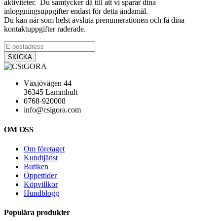
aktiviteter. Du samtycker då till att vi sparar dina
inloggningsuppgifter endast för detta ändamål.
Du kan när som helst avsluta prenumerationen och få dina
kontaktuppgifter raderade.
Växjövägen 44
36345 Lammhult
0768-920008
info@csigora.com
OM OSS
Om företaget
Kundtjänst
Butiken
Öppettider
Köpvillkor
Hundblogg
Populära produkter