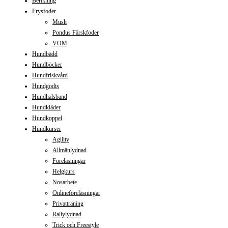
Berikning
Frysfoder
Mush
Pondus Färskfoder
VOM
Hundbädd
Hundböcker
Hundfriskvård
Hundgodis
Hundhalsband
Hundkläder
Hundkoppel
Hundkurser
Agility
Allmänlydnad
Föreläsningar
Helgkurs
Nosarbete
Onlineföreläsningar
Privatträning
Rallylydnad
Trick och Freestyle