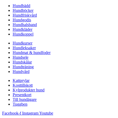
Hundbädd
Hundböcker
Hundfriskvård
Hundgodis
Hundhalsband
Hundkläder
Hundkoppel
Hundkurser
Hundleksaker
Hundmat & hundfoder
Hundsele
Hundskålar
Hundträning
Hundvård
Kattprylar
Kosttillskott
Kylprodukter hund
Presentkort
Till hundägare
Tuggben
Facebook-f
Instagram
Youtube