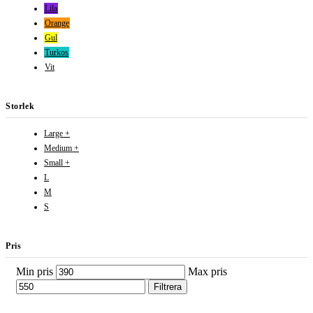
Lila
Orange
Gul
Turkos
Vit
Storlek
Large +
Medium +
Small +
L
M
S
Pris
Min pris
Max pris
Filtrera