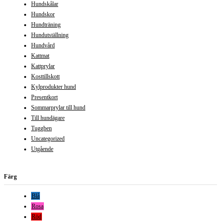
Hundskålar
Hundskor
Hundträning
Hundutställning
Hundvård
Kattmat
Kattprylar
Kosttillskott
Kylprodukter hund
Presentkort
Sommarprylar till hund
Till hundägare
Tuggben
Uncategorized
Utgående
Färg
Blå
Rosa
Röd