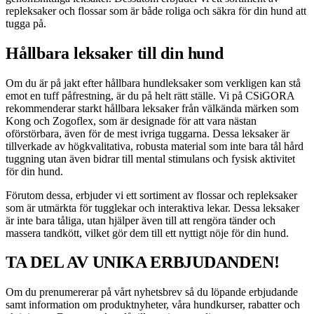
repleksaker och flossar som är både roliga och säkra för din hund att
tugga på.
Hållbara leksaker till din hund
Om du är på jakt efter hållbara hundleksaker som verkligen kan stå
emot en tuff påfrestning, är du på helt rätt ställe. Vi på CSiGORA
rekommenderar starkt hållbara leksaker från välkända märken som
Kong och Zogoflex, som är designade för att vara nästan
oförstörbara, även för de mest ivriga tuggarna. Dessa leksaker är
tillverkade av högkvalitativa, robusta material som inte bara tål hård
tuggning utan även bidrar till mental stimulans och fysisk aktivitet
för din hund.
Förutom dessa, erbjuder vi ett sortiment av flossar och repleksaker
som är utmärkta för tugglekar och interaktiva lekar. Dessa leksaker
är inte bara tåliga, utan hjälper även till att rengöra tänder och
massera tandkött, vilket gör dem till ett nyttigt nöje för din hund.
TA DEL AV UNIKA ERBJUDANDEN!
Om du prenumererar på vårt nyhetsbrev så du löpande erbjudande
samt information om produktnyheter, våra hundkurser, rabatter och