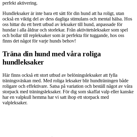
perfekt aktivering.
Hundleksaker är inte bara ett sätt för din hund att ha roligt, utan
också en viktig del av dess dagliga stimulans och mental hälsa. Hos
oss hittar du ett brett utbud av leksaker till hund, anpassade för
hundar i alla åldrar och storlekar. Från aktivitetsleksaker som spel
och bollar till repleksaker som är perfekta för tuggande, hos oss
finns det något för varje hunds behov!
Träna din hund med våra roliga
hundleksaker
Här finns också ett stort utbud av belöningsleksaker att fylla
träningsväskan med. Med roliga leksaker blir hundträningen både
roligare och effektivare. Satsa på variation och beställ något av våra
storpack med träningsleksaker. För dig som skaffat valp eller kanske
har en valpkull hemma har vi satt ihop ett storpack med
valpleksaker.