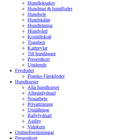
Hundleksaker
Hundmat & hundfoder
Hundsele
Hundskålar
Hundträning
Hundvård
Kosttillskott
Tuggben
Kattprylar
Till hundägare
Presentkort
Utgående
Frysfoder
Pondus Färskfoder
Hundkurser
Alla hundkurser
Allmänlydnad
Nosarbete
Privatträning
Utställning
Rallylydnad
Agility
Valpkurs
Onlineföreläsningar
Presentkort