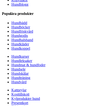
Köpvillkor
Hundblogg
Populära produkter
Hundbädd
Hundböcker
Hundfriskvård
Hundgodis
Hundhalsband
Hundkläder
Hundkoppel
Hundkurser
Hundleksaker
Hundmat & hundfoder
Hundsele
Hundskålar
Hundträning
Hundvård
Kattprylar
Kosttillskott
Kylprodukter hund
Presentkort