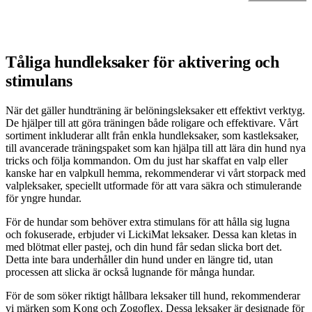
Tåliga hundleksaker för aktivering och
stimulans
När det gäller hundträning är belöningsleksaker ett effektivt verktyg.
De hjälper till att göra träningen både roligare och effektivare. Vårt
sortiment inkluderar allt från enkla hundleksaker, som kastleksaker,
till avancerade träningspaket som kan hjälpa till att lära din hund nya
tricks och följa kommandon. Om du just har skaffat en valp eller
kanske har en valpkull hemma, rekommenderar vi vårt storpack med
valpleksaker, speciellt utformade för att vara säkra och stimulerande
för yngre hundar.
För de hundar som behöver extra stimulans för att hålla sig lugna
och fokuserade, erbjuder vi LickiMat leksaker. Dessa kan kletas in
med blötmat eller pastej, och din hund får sedan slicka bort det.
Detta inte bara underhåller din hund under en längre tid, utan
processen att slicka är också lugnande för många hundar.
För de som söker riktigt hållbara leksaker till hund, rekommenderar
vi märken som Kong och Zogoflex. Dessa leksaker är designade för