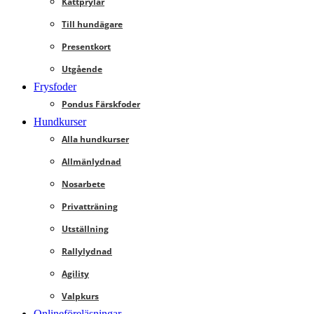
Kattprylar
Till hundägare
Presentkort
Utgående
Frysfoder
Pondus Färskfoder
Hundkurser
Alla hundkurser
Allmänlydnad
Nosarbete
Privatträning
Utställning
Rallylydnad
Agility
Valpkurs
Onlineföreläsningar