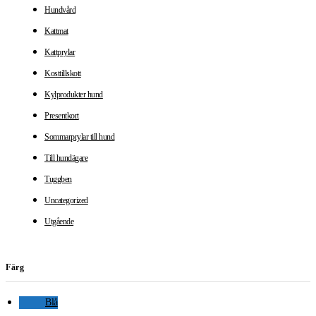
Hundvård
Kattmat
Kattprylar
Kosttillskott
Kylprodukter hund
Presentkort
Sommarprylar till hund
Till hundägare
Tuggben
Uncategorized
Utgående
Färg
Blå