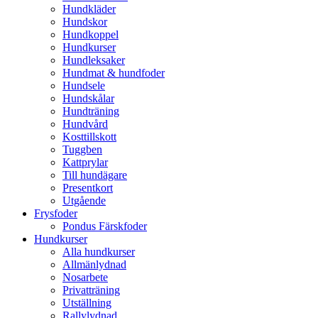
Hundkläder
Hundskor
Hundkoppel
Hundkurser
Hundleksaker
Hundmat & hundfoder
Hundsele
Hundskålar
Hundträning
Hundvård
Kosttillskott
Tuggben
Kattprylar
Till hundägare
Presentkort
Utgående
Frysfoder
Pondus Färskfoder
Hundkurser
Alla hundkurser
Allmänlydnad
Nosarbete
Privatträning
Utställning
Rallylydnad