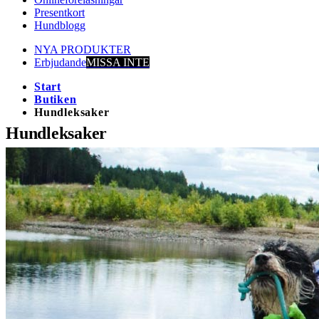
Presentkort
Hundblogg
NYA PRODUKTER
Erbjudande
MISSA INTE
Start
Butiken
Hundleksaker
Hundleksaker