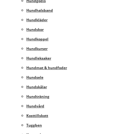
Hundgodis
Hundhalsband
Hundkläder
Hundskor
Hundkoppel
Hundkurser
Hundleksaker
Hundmat & hundfoder
Hundsele
Hundskålar
Hundträning
Hundvård
Kosttillskott
Tuggben