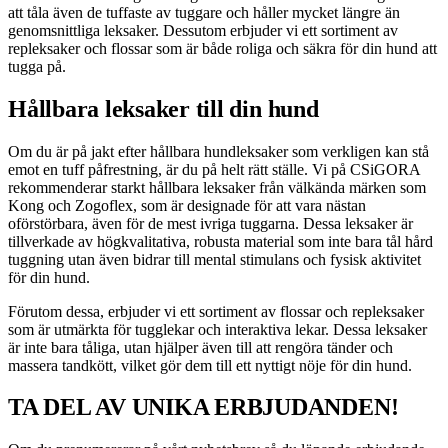
att tåla även de tuffaste av tuggare och håller mycket längre än
genomsnittliga leksaker. Dessutom erbjuder vi ett sortiment av
repleksaker och flossar som är både roliga och säkra för din hund att
tugga på.
Hållbara leksaker till din hund
Om du är på jakt efter hållbara hundleksaker som verkligen kan stå
emot en tuff påfrestning, är du på helt rätt ställe. Vi på CSiGORA
rekommenderar starkt hållbara leksaker från välkända märken som
Kong och Zogoflex, som är designade för att vara nästan
oförstörbara, även för de mest ivriga tuggarna. Dessa leksaker är
tillverkade av högkvalitativa, robusta material som inte bara tål hård
tuggning utan även bidrar till mental stimulans och fysisk aktivitet
för din hund.
Förutom dessa, erbjuder vi ett sortiment av flossar och repleksaker
som är utmärkta för tugglekar och interaktiva lekar. Dessa leksaker
är inte bara tåliga, utan hjälper även till att rengöra tänder och
massera tandkött, vilket gör dem till ett nyttigt nöje för din hund.
TA DEL AV UNIKA ERBJUDANDEN!