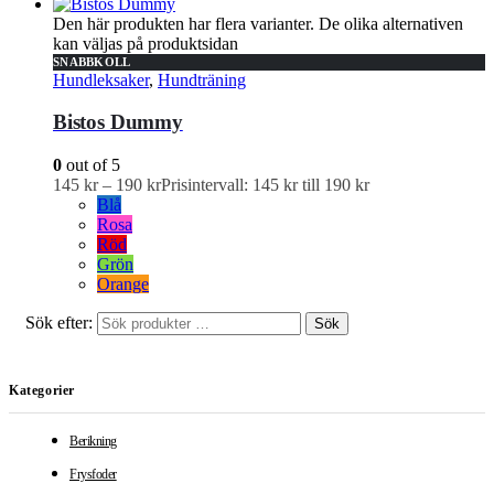
Den här produkten har flera varianter. De olika alternativen
kan väljas på produktsidan
SNABBKOLL
Hundleksaker
,
Hundträning
Bistos Dummy
0
out of 5
145
kr
–
190
kr
Prisintervall: 145 kr till 190 kr
Blå
Rosa
Röd
Grön
Orange
Sök efter:
Sök
Kategorier
Berikning
Frysfoder