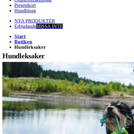
Presentkort
Hundblogg
NYA PRODUKTER
Erbjudande
MISSA INTE
Start
Butiken
Hundleksaker
Hundleksaker