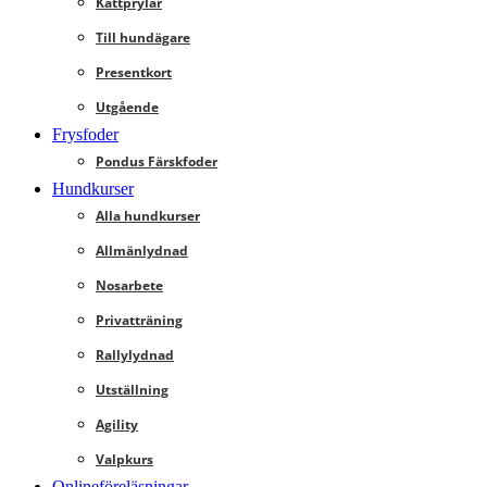
Kattprylar
Till hundägare
Presentkort
Utgående
Frysfoder
Pondus Färskfoder
Hundkurser
Alla hundkurser
Allmänlydnad
Nosarbete
Privatträning
Rallylydnad
Utställning
Agility
Valpkurs
Onlineföreläsningar