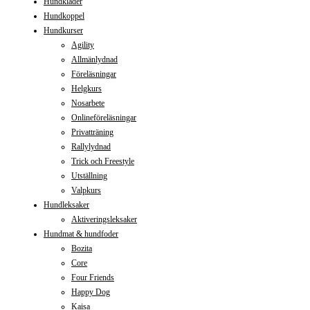
Hundkläder
Hundkoppel
Hundkurser
Agility
Allmänlydnad
Föreläsningar
Helgkurs
Nosarbete
Onlineföreläsningar
Privatträning
Rallylydnad
Trick och Freestyle
Utställning
Valpkurs
Hundleksaker
Aktiveringsleksaker
Hundmat & hundfoder
Bozita
Core
Four Friends
Happy Dog
Kaisa