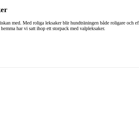
ker
sväskan med. Med roliga leksaker blir hundträningen både roligare och ef
l hemma har vi satt ihop ett storpack med valpleksaker.