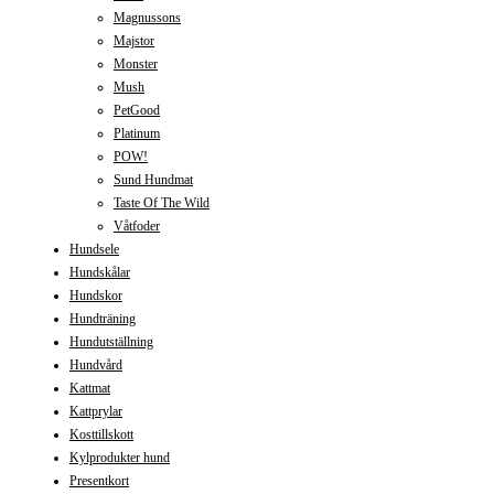
Magnussons
Majstor
Monster
Mush
PetGood
Platinum
POW!
Sund Hundmat
Taste Of The Wild
Våtfoder
Hundsele
Hundskålar
Hundskor
Hundträning
Hundutställning
Hundvård
Kattmat
Kattprylar
Kosttillskott
Kylprodukter hund
Presentkort