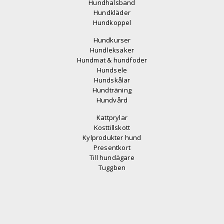
Hundhalsband
Hundkläder
Hundkoppel
Hundkurser
Hundleksaker
Hundmat & hundfoder
Hundsele
Hundskålar
Hundträning
Hundvård
Kattprylar
Kosttillskott
Kylprodukter hund
Presentkort
Till hundägare
Tuggben