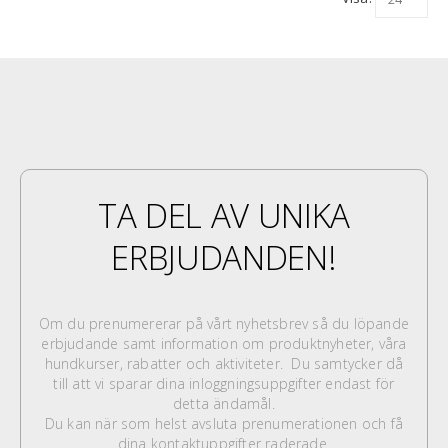
TA DEL AV UNIKA
ERBJUDANDEN!
Om du prenumererar på vårt nyhetsbrev så du löpande
erbjudande samt information om produktnyheter, våra
hundkurser, rabatter och aktiviteter. Du samtycker då
till att vi sparar dina inloggningsuppgifter endast för
detta ändamål.
Du kan när som helst avsluta prenumerationen och få
dina kontaktuppgifter raderade.