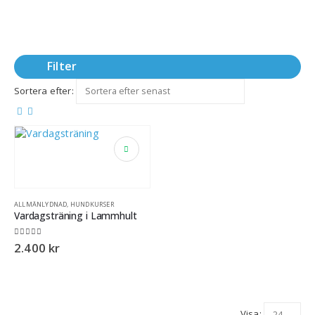
Filter
Sortera efter:
ALLMÄNLYDNAD
,
HUNDKURSER
Vardagsträning i Lammhult
5.00
out of 5
2.400
kr
Visa: