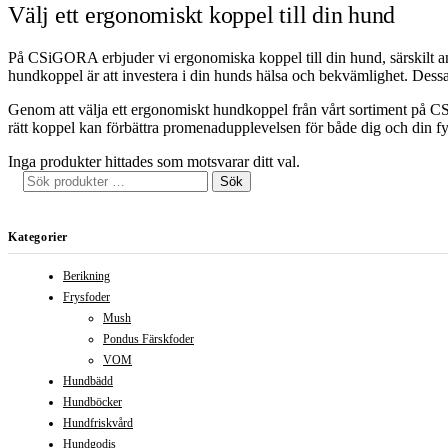
Välj ett ergonomiskt koppel till din hund
På CSiGORA erbjuder vi ergonomiska koppel till din hund, särskilt anp
hundkoppel är att investera i din hunds hälsa och bekvämlighet. Dessa 
Genom att välja ett ergonomiskt hundkoppel från vårt sortiment på CSi
rätt koppel kan förbättra promenadupplevelsen för både dig och din f
Inga produkter hittades som motsvarar ditt val.
Sök
Sök
efter:
Kategorier
Berikning
Frysfoder
Mush
Pondus Färskfoder
VOM
Hundbädd
Hundböcker
Hundfriskvård
Hundgodis