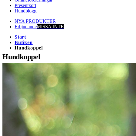
Presentkort
Hundblogg
NYA PRODUKTER
Erbjudande
MISSA INTE
Start
Butiken
Hundkoppel
Hundkoppel