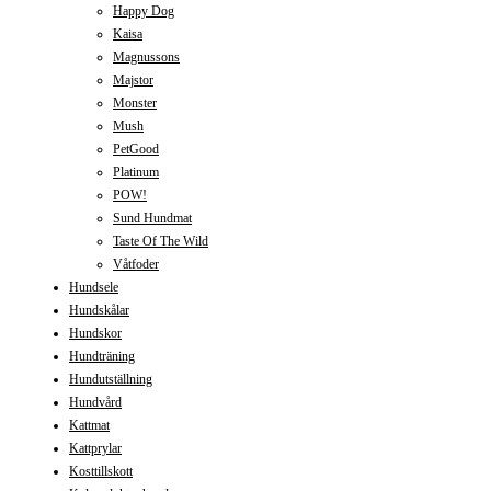
Happy Dog
Kaisa
Magnussons
Majstor
Monster
Mush
PetGood
Platinum
POW!
Sund Hundmat
Taste Of The Wild
Våtfoder
Hundsele
Hundskålar
Hundskor
Hundträning
Hundutställning
Hundvård
Kattmat
Kattprylar
Kosttillskott