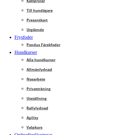
Kattprylar
Till hundägare
Presentkort
Utgående
Frysfoder
Pondus Färskfoder
Hundkurser
Alla hundkurser
Allmänlydnad
Nosarbete
Privatträning
Utställning
Rallylydnad
Agility
Valpkurs
Onlineföreläsningar