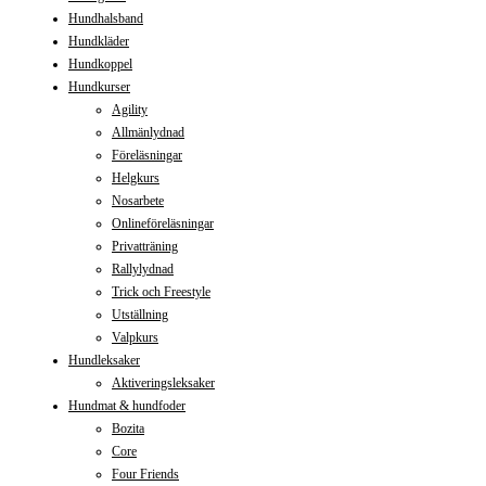
Hundhalsband
Hundkläder
Hundkoppel
Hundkurser
Agility
Allmänlydnad
Föreläsningar
Helgkurs
Nosarbete
Onlineföreläsningar
Privatträning
Rallylydnad
Trick och Freestyle
Utställning
Valpkurs
Hundleksaker
Aktiveringsleksaker
Hundmat & hundfoder
Bozita
Core
Four Friends