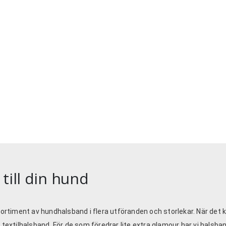
till din hund
rtiment av hundhalsband i flera utföranden och storlekar. När det kom
a textilhalsband. För de som föredrar lite extra glamour har vi hals