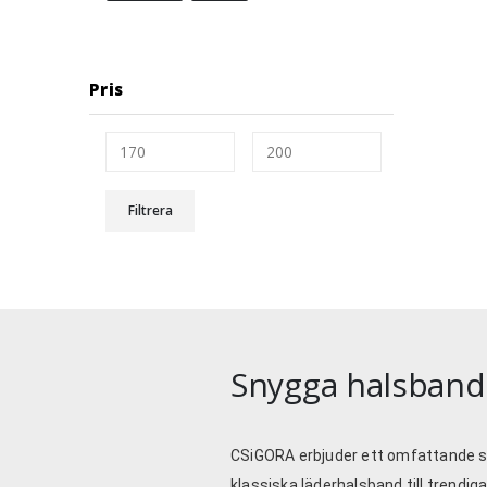
Pris
Filtrera
Snygga halsband 
CSiGORA
erbjuder ett omfattande so
klassiska läderhalsband till trendig