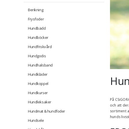
Berikning
Frysfoder
Hundbädd
Hundböcker
Hundfriskvård
Hundgodis
Hundhalsband
Hundkläder
Hun
Hundkoppel
Hundkurser
På
CSiGOR
Hundleksaker
och att der
Hundmat & hundfoder
sortiment a
hunds livss
Hundsele