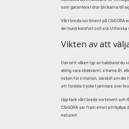
som garanterat drar blickarna till s
Vårt breda sortiment på
CSiGORA
e
din hund komfort och stil. Utforska
Vikten av att väl
Oavsett vilken typ av halsband du vä
aldrig vara obekvämt, strama åt, e
risken för irritation, särskilt om d
att fördela trycket jämnare över kr
Upptäck vårt breda sortiment och låt
CSiGORA
ser fram emot att hjälpa d
naturen!