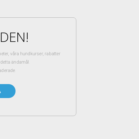
NDEN!
er, våra hundkurser, rabatter
r detta ändamål.
aderade.