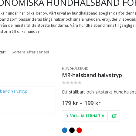
ONOMISKA HUNDHALSBAND FÖ
olika hundar har olika behov. Vårt urval av hundhalsband speglar därför den
sband som passar deras långa halsar och smala huvuden, erbjuder vi speciala
 från de minsta till de största hundarna. Våra hundhalsband finns tillgängliga
sform till olika hundar!
ter:
HUNDHALSBAND
MR-halsband halvstryp
0
out of 5
Ett ställbart och slitstarkt hundhals
179
kr
–
199
kr
VÄLJ ALTERNATIV