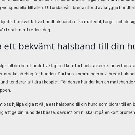
ig vid speciella tillfällen. Utforska vårt breda utbud av snygga hundha
rbjuder högkvalitativa hundhalsband i olika material, färger och desig
 vårt sortiment redan idag
ja ett bekvämt halsband till din 
ljer till din hund, är det viktigt att komfort och säkerhet är av högst
ller orsaka obehag för hunden. Därför rekommenderar vi breda halsb
in hund tenderar att dra i kopplet. För dessa hundar kan en matchande s
oppen.
 oss hjälpa dig att välja ett halsband till din hund som bidrar till en
ig att ge din hund det bästa, oavsett om ni ska ut på en kort promena