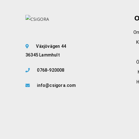
O
Om
K
Växjövägen 44
36345 Lammhult
Ö
0768-920008
info@csigora.com