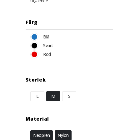
Utgående
Färg
Blå
Svart
Röd
Storlek
L
M
S
Material
Neopren
Nylon