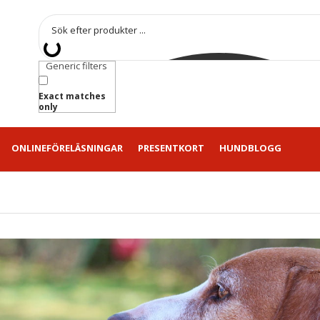
Generic filters
Exact matches
only
ONLINEFÖRELÄSNINGAR
PRESENTKORT
HUNDBLOGG