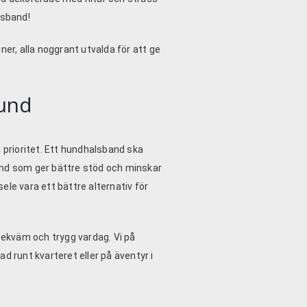
lsband!
ner, alla noggrant utvalda för att ge
hund
a prioritet. Ett hundhalsband ska
and som ger bättre stöd och minskar
ele vara ett bättre alternativ för
 bekväm och trygg vardag. Vi på
d runt kvarteret eller på äventyr i