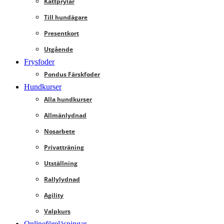
Kattprylar
Till hundägare
Presentkort
Utgående
Frysfoder
Pondus Färskfoder
Hundkurser
Alla hundkurser
Allmänlydnad
Nosarbete
Privatträning
Utställning
Rallylydnad
Agility
Valpkurs
Onlineföreläsningar