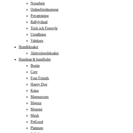
Nosarbete
Onlineföreläsningar
Privatträning
Rallylydnad
Trick och Freestyle
Utställning
Valpkurs
Hundleksaker
Aktiveringsleksaker
Hundmat & hundfoder
Bozita
Core
Four Friends
Happy Dog
Kaisa
Magnussons
Majstor
Monster
Mush
PetGood
Platinum