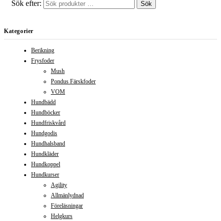
Sök efter:
Sök
Kategorier
Berikning
Frysfoder
Mush
Pondus Färskfoder
VOM
Hundbädd
Hundböcker
Hundfriskvård
Hundgodis
Hundhalsband
Hundkläder
Hundkoppel
Hundkurser
Agility
Allmänlydnad
Föreläsningar
Helgkurs