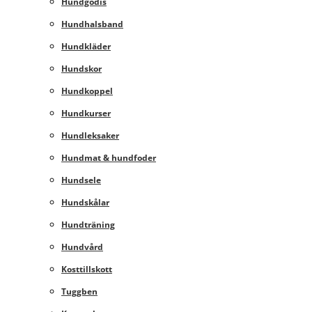
Hundgodis
Hundhalsband
Hundkläder
Hundskor
Hundkoppel
Hundkurser
Hundleksaker
Hundmat & hundfoder
Hundsele
Hundskålar
Hundträning
Hundvård
Kosttillskott
Tuggben