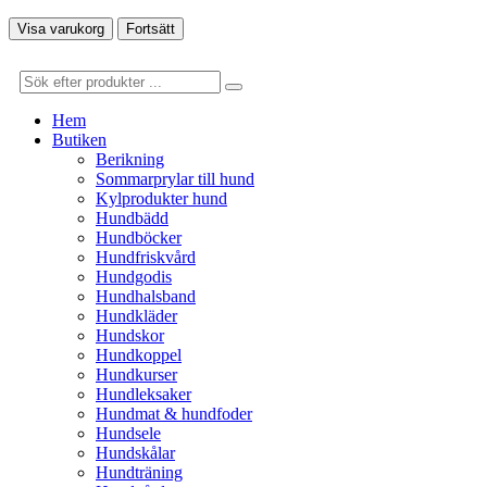
Visa varukorg
Fortsätt
Hem
Butiken
Berikning
Sommarprylar till hund
Kylprodukter hund
Hundbädd
Hundböcker
Hundfriskvård
Hundgodis
Hundhalsband
Hundkläder
Hundskor
Hundkoppel
Hundkurser
Hundleksaker
Hundmat & hundfoder
Hundsele
Hundskålar
Hundträning