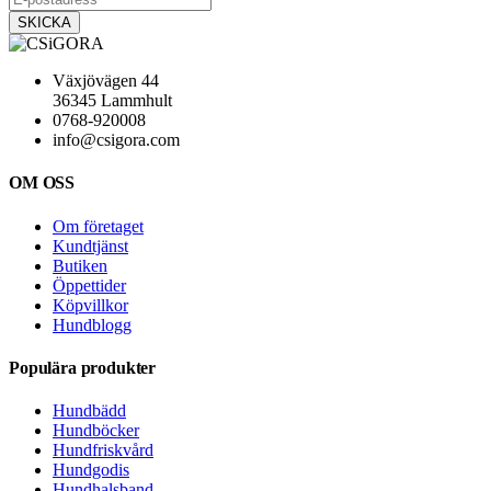
Växjövägen 44
36345 Lammhult
0768-920008
info@csigora.com
OM OSS
Om företaget
Kundtjänst
Butiken
Öppettider
Köpvillkor
Hundblogg
Populära produkter
Hundbädd
Hundböcker
Hundfriskvård
Hundgodis
Hundhalsband