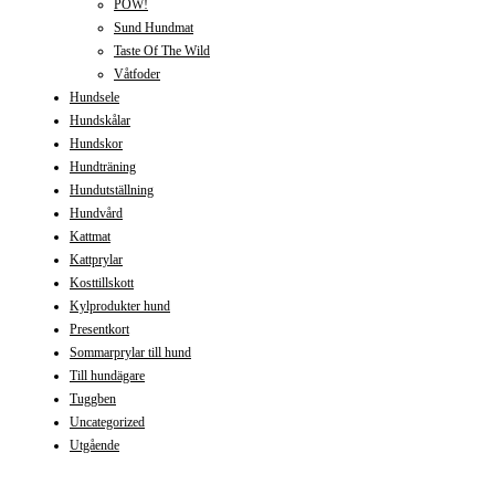
POW!
Sund Hundmat
Taste Of The Wild
Våtfoder
Hundsele
Hundskålar
Hundskor
Hundträning
Hundutställning
Hundvård
Kattmat
Kattprylar
Kosttillskott
Kylprodukter hund
Presentkort
Sommarprylar till hund
Till hundägare
Tuggben
Uncategorized
Utgående