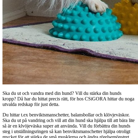
Ska du ut och vandra med din hund? Vill du stärka din hunds
kropp? Då har du hittat precis rätt, för hos CSiGORA hittar du noga
utvalda redskap för just detta.
Du hittar t.ex benviktsmanschetter, balansbollar och klövjeväskor.
Ska du ut på vandring och vill att din hund ska hjälpa till att bära lite
så är en klvöjeväska super att använda. Vill du förbättra din hunds
steg i utställningsringen så kan benviktsmanschetter hjälpa otroligt
mycket för att stärka de små musklerna och ändra rörelsemönstret.