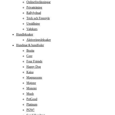
Onlineföreläsningar
Privatträning
Rallylydnad
Trick och Freestyle
Utställning
Valpkurs
Hundleksaker
Aktiveringsleksaker
Hundmat & hundfoder
Bozita
Core
Four Friends
Happy Dog
Kaisa
Magnussons
Majstor
Monster
Mush
PetGood
Platinum
POW!