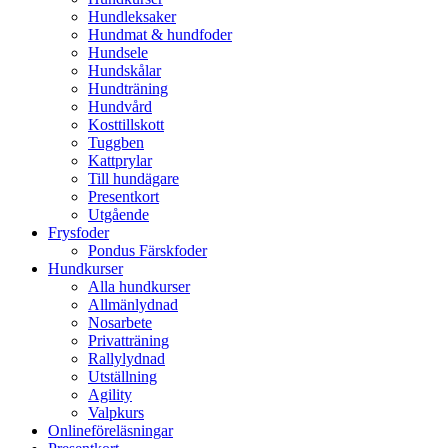
Hundleksaker
Hundmat & hundfoder
Hundsele
Hundskålar
Hundträning
Hundvård
Kosttillskott
Tuggben
Kattprylar
Till hundägare
Presentkort
Utgående
Frysfoder
Pondus Färskfoder
Hundkurser
Alla hundkurser
Allmänlydnad
Nosarbete
Privatträning
Rallylydnad
Utställning
Agility
Valpkurs
Onlineföreläsningar