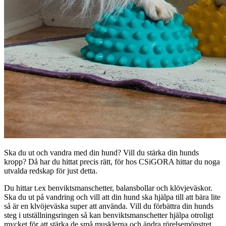
Ska du ut och vandra med din hund? Vill du stärka din hunds
kropp? Då har du hittat precis rätt, för hos CSiGORA hittar du noga
utvalda redskap för just detta.
Du hittar t.ex benviktsmanschetter, balansbollar och klövjeväskor.
Ska du ut på vandring och vill att din hund ska hjälpa till att bära lite
så är en klvöjeväska super att använda. Vill du förbättra din hunds
steg i utställningsringen så kan benviktsmanschetter hjälpa otroligt
mycket för att stärka de små musklerna och ändra rörelsemönstret.