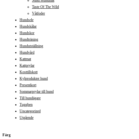
Sund Hundmat
Taste Of The Wild
Våtfoder
Hundsele
Hundskålar
Hundskor
Hundträning
Hundutställning
Hundvård
Kattmat
Kattprylar
Kosttillskott
Kylprodukter hund
Presentkort
Sommarprylar till hund
Till hundägare
Tuggben
Uncategorized
Utgående
Färg