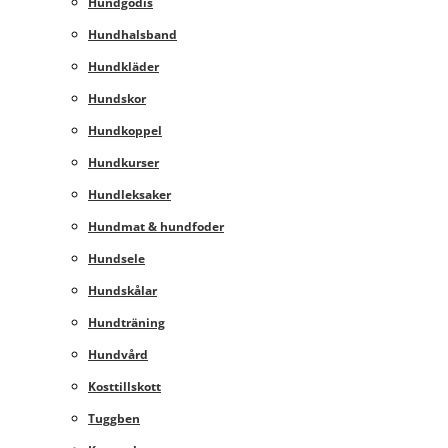
Hundgodis
Hundhalsband
Hundkläder
Hundskor
Hundkoppel
Hundkurser
Hundleksaker
Hundmat & hundfoder
Hundsele
Hundskålar
Hundträning
Hundvård
Kosttillskott
Tuggben