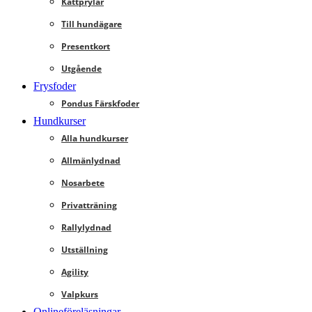
Kattprylar
Till hundägare
Presentkort
Utgående
Frysfoder
Pondus Färskfoder
Hundkurser
Alla hundkurser
Allmänlydnad
Nosarbete
Privatträning
Rallylydnad
Utställning
Agility
Valpkurs
Onlineföreläsningar