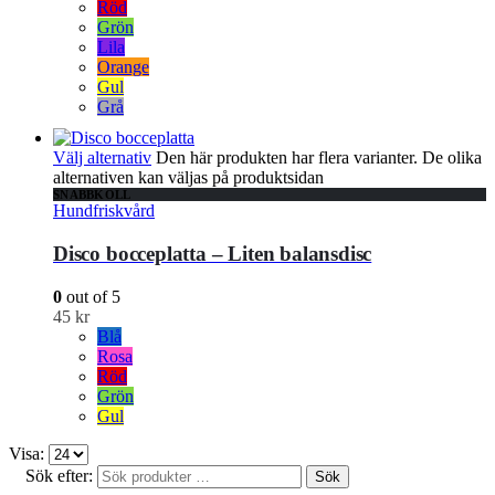
Röd
Grön
Lila
Orange
Gul
Grå
Välj alternativ
Den här produkten har flera varianter. De olika
alternativen kan väljas på produktsidan
SNABBKOLL
Hundfriskvård
Disco bocceplatta – Liten balansdisc
0
out of 5
45
kr
Blå
Rosa
Röd
Grön
Gul
Visa:
Sök efter:
Sök