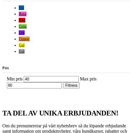
Blå
Rosa
Röd
Grön
Lila
Orange
Gul
Grå
Pris
Min pris
Max pris
Filtrera
TA DEL AV UNIKA ERBJUDANDEN!
Om du prenumererar på vårt nyhetsbrev så du löpande erbjudande
samt information om produktnyheter, våra hundkurser, rabatter och