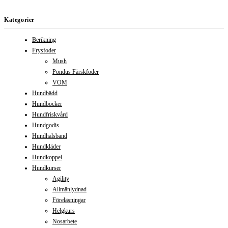
Kategorier
Berikning
Frysfoder
Mush
Pondus Färskfoder
VOM
Hundbädd
Hundböcker
Hundfriskvård
Hundgodis
Hundhalsband
Hundkläder
Hundkoppel
Hundkurser
Agility
Allmänlydnad
Föreläsningar
Helgkurs
Nosarbete