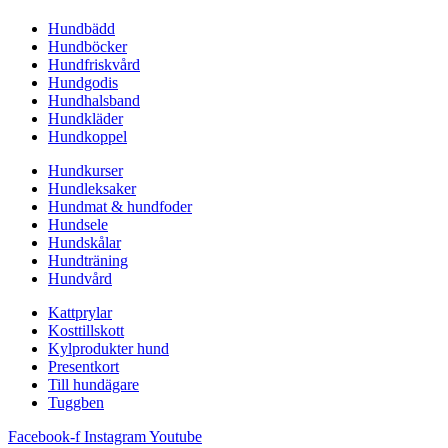
Hundbädd
Hundböcker
Hundfriskvård
Hundgodis
Hundhalsband
Hundkläder
Hundkoppel
Hundkurser
Hundleksaker
Hundmat & hundfoder
Hundsele
Hundskålar
Hundträning
Hundvård
Kattprylar
Kosttillskott
Kylprodukter hund
Presentkort
Till hundägare
Tuggben
Facebook-f
Instagram
Youtube