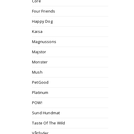
Core
Four Friends
Happy Dog
Kaisa
Magnussons
Majstor
Monster
Mush
PetGood
Platinum
POW!
Sund Hundmat
Taste Of The Wild
Våtfoder