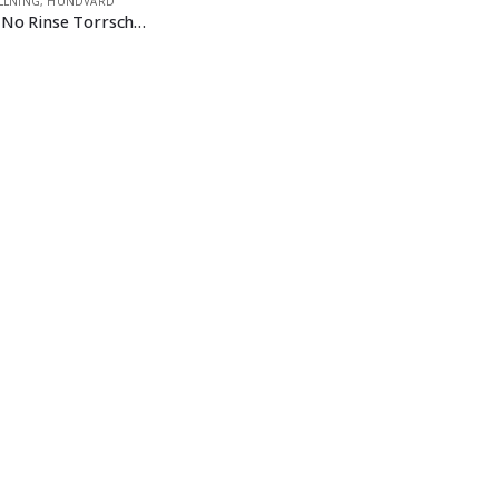
LLNING
,
HUNDVÅRD
Biogance No Rinse Torrschampo