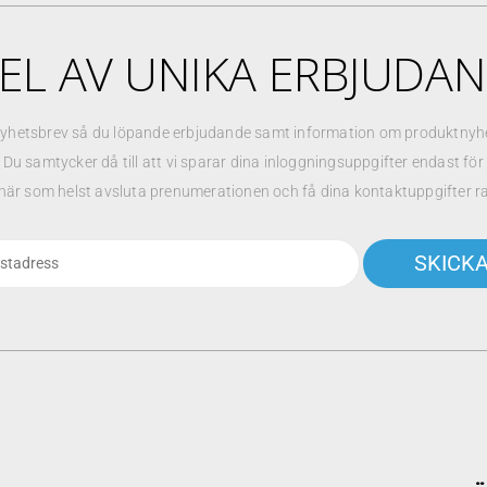
EL AV UNIKA ERBJUDA
yhetsbrev så du löpande erbjudande samt information om produktnyhet
. Du samtycker då till att vi sparar dina inloggningsuppgifter endast fö
när som helst avsluta prenumerationen och få dina kontaktuppgifter r