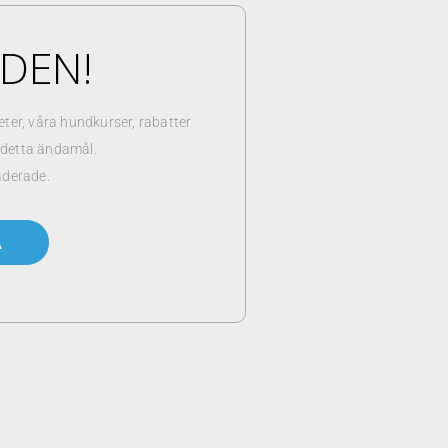
NDEN!
er, våra hundkurser, rabatter
r detta ändamål.
aderade.