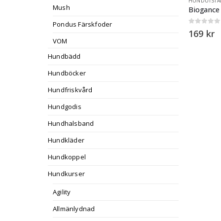
HUNDUTSTÄ
Mush
Pondus Färskfoder
0
out of 5
169
kr
VOM
Hundbädd
Hundböcker
Hundfriskvård
Hundgodis
Hundhalsband
Hundkläder
Hundkoppel
Hundkurser
Agility
Allmänlydnad