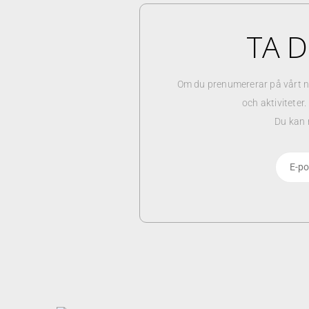
TA D
Om du prenumererar på vårt n
och aktiviteter
Du kan 