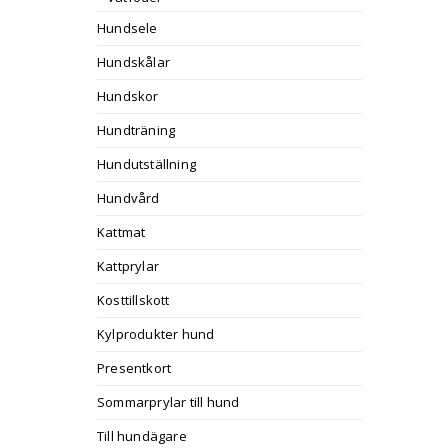
Hundsele
Hundskålar
Hundskor
Hundträning
Hundutställning
Hundvård
Kattmat
Kattprylar
Kosttillskott
Kylprodukter hund
Presentkort
Sommarprylar till hund
Till hundägare