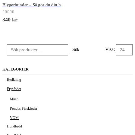
Blygerhundar – Så gör du din hund till en superhjälte
5.00
out of 5
340
kr
Visa:
Sök
KATEGORIER
Berikning
Frysfoder
Mush
Pondus Färskfoder
VOM
Hundbädd