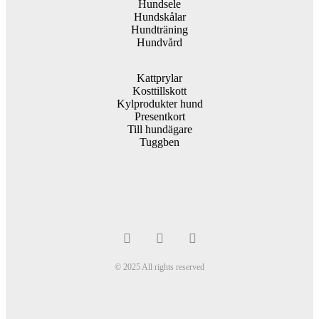
Hundsele
Hundskålar
Hundträning
Hundvård
Kattprylar
Kosttillskott
Kylprodukter hund
Presentkort
Till hundägare
Tuggben
© 2025 All rights reserved