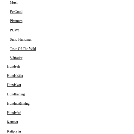
Mush
PetGood
Platinum
POW!
Sund Hundmat
Taste Of The Wild
Våtfoder
Hundsele
Hundskålar
Hundskor
Hundträning
Hundutställning
Hundvård
Kattmat
Kattprylar