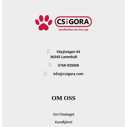
Växjövägen 44
36345 Lammhult
0768-920008
info@csigora.com
OM OSS
Om företaget
Kundtjänst