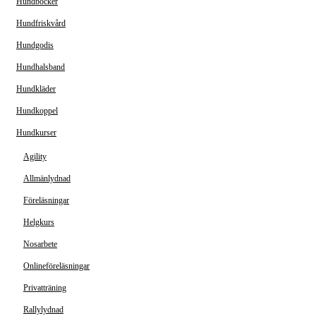
Hundböcker
Hundfriskvård
Hundgodis
Hundhalsband
Hundkläder
Hundkoppel
Hundkurser
Agility
Allmänlydnad
Föreläsningar
Helgkurs
Nosarbete
Onlineföreläsningar
Privatträning
Rallylydnad