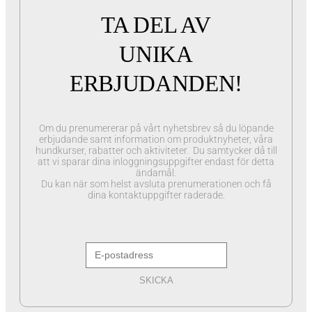
TA DEL AV
UNIKA
ERBJUDANDEN!
Om du prenumererar på vårt nyhetsbrev så du löpande
erbjudande samt information om produktnyheter, våra
hundkurser, rabatter och aktiviteter. Du samtycker då till
att vi sparar dina inloggningsuppgifter endast för detta
ändamål.
Du kan när som helst avsluta prenumerationen och få
dina kontaktuppgifter raderade.