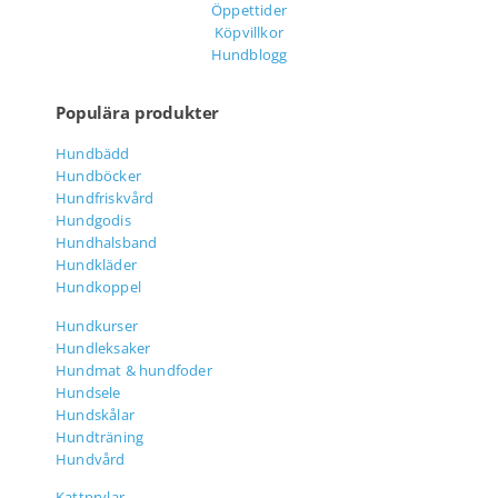
Öppettider
Köpvillkor
Hundblogg
Populära produkter
Hundbädd
Hundböcker
Hundfriskvård
Hundgodis
Hundhalsband
Hundkläder
Hundkoppel
Hundkurser
Hundleksaker
Hundmat & hundfoder
Hundsele
Hundskålar
Hundträning
Hundvård
Kattprylar