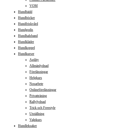
VOM
Hundbädd
Hundböcker
Hundfriskvård
Hundgodis
Hundhalsband
Hundkläder
Hundkoppel
Hundkurser
Agility
Allmänlydnad
Föreläsningar
Helgkurs
Nosarbete
Onlineföreläsningar
Privatträning
Rallylydnad
Trick och Freestyle
Utställning
Valpkurs
Hundleksaker