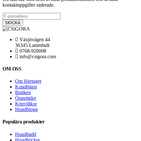
kontaktuppgifter raderade.
Växjövägen 44
36345 Lammhult
0768-920008
info@csigora.com
OM OSS
Om företaget
Kundtjänst
Butiken
Öppettider
Köpvillkor
Hundblogg
Populära produkter
Hundbädd
Hundböcker