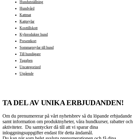
Hundutställning
Hundvård
Kattmat
Kattprylar
Kosttillskott
Kylprodukter hund
Presentkort
Sommarprylar till hund
Till hundägare
Tuggben
Uncategorized
Utgående
TA DEL AV UNIKA ERBJUDANDEN!
Om du prenumererar på vårt nyhetsbrev så du löpande erbjudande
samt information om produktnyheter, våra hundkurser, rabatter och
aktiviteter. Du samtycker då till att vi sparar dina
inloggningsuppgifter endast för detta ändamål.
Du kan när som helst avsluta prenumerationen och få dina