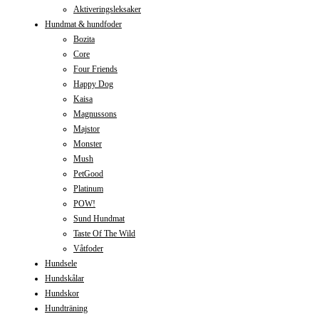
Aktiveringsleksaker
Hundmat & hundfoder
Bozita
Core
Four Friends
Happy Dog
Kaisa
Magnussons
Majstor
Monster
Mush
PetGood
Platinum
POW!
Sund Hundmat
Taste Of The Wild
Våtfoder
Hundsele
Hundskålar
Hundskor
Hundträning