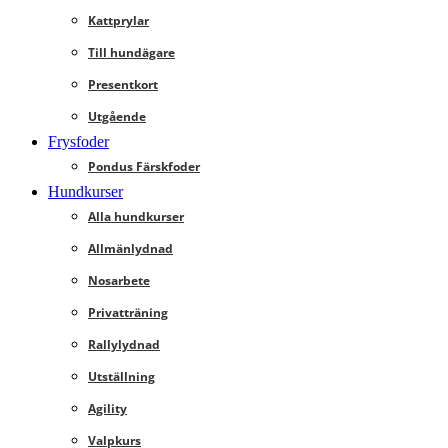
Kattprylar
Till hundägare
Presentkort
Utgående
Frysfoder
Pondus Färskfoder
Hundkurser
Alla hundkurser
Allmänlydnad
Nosarbete
Privatträning
Rallylydnad
Utställning
Agility
Valpkurs