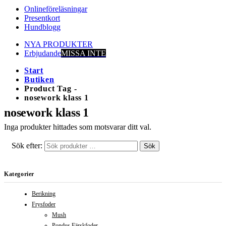
Onlineföreläsningar
Presentkort
Hundblogg
NYA PRODUKTER
Erbjudande
MISSA INTE
Start
Butiken
Product Tag -
nosework klass 1
nosework klass 1
Inga produkter hittades som motsvarar ditt val.
Sök efter:
Sök
Kategorier
Berikning
Frysfoder
Mush
Pondus Färskfoder