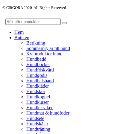
© CSiGORA 2020. All Rights Reserved
Hem
Butiken
Berikning
Sommarprylar till hund
Kylprodukter hund
Hundbädd
Hundböcker
Hundfriskvård
Hundgodis
Hundhalsband
Hundkläder
Hundskor
Hundkoppel
Hundkurser
Hundleksaker
Hundmat & hundfoder
Hundsele
Hundskålar
Hundträning