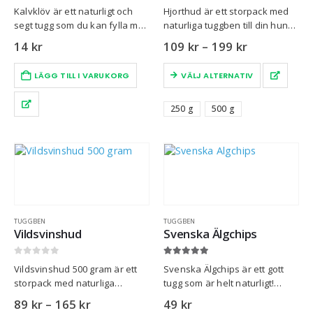
0
out of 5
0
out of 5
Kalvklöv är ett naturligt och
Hjorthud är ett storpack med
segt tugg som du kan fylla med
naturliga tuggben till din hund.
exempelvis blötmat.
Cirka 15 cm långa.
14
kr
109
kr
–
199
kr
LÄGG TILL I VARUKORG
VÄLJ ALTERNATIV
250 g
500 g
TUGGBEN
TUGGBEN
Vildsvinshud
Svenska Älgchips
0
out of 5
5.00
out of 5
Vildsvinshud 500 gram är ett
Svenska Älgchips är ett gott
storpack med naturliga
tugg som är helt naturligt!
tuggstänger
Tillverkade av svenska
89
kr
–
165
kr
49
kr
råvaror.