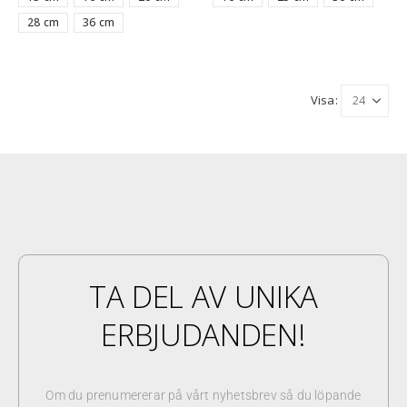
28 cm
36 cm
Visa:
TA DEL AV UNIKA
ERBJUDANDEN!
Om du prenumererar på vårt nyhetsbrev så du löpande