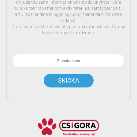
erbjudande samt information om produktnyheter, våra
hundkurser, rabatter och aktiviteter. Du samtycker då till
att vi sparar dina inloggningsuppgifter endast för detta
ändamål.
Du kan när som helst avsluta prenumerationen och få dina
kontaktuppgifter raderade.