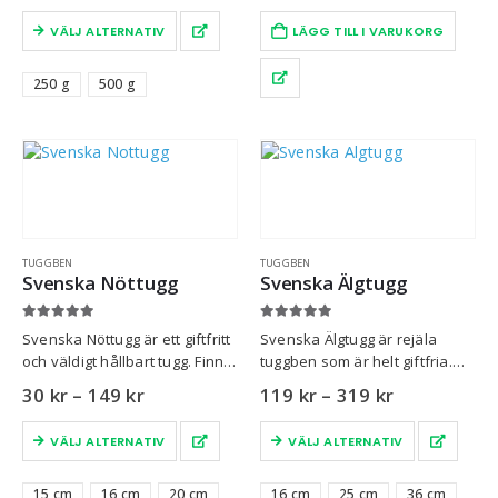
VÄLJ ALTERNATIV
LÄGG TILL I VARUKORG
250 g
500 g
TUGGBEN
TUGGBEN
Svenska Nöttugg
Svenska Älgtugg
5.00
out of 5
5.00
out of 5
Svenska Nöttugg är ett giftfritt
Svenska Älgtugg är rejäla
och väldigt hållbart tugg. Finns
tuggben som är helt giftfria.
i flera olika storlekar!
Tillverkade i Sverige av
30
kr
–
149
kr
119
kr
–
319
kr
svenska råvaror!
VÄLJ ALTERNATIV
VÄLJ ALTERNATIV
15 cm
16 cm
20 cm
16 cm
25 cm
36 cm