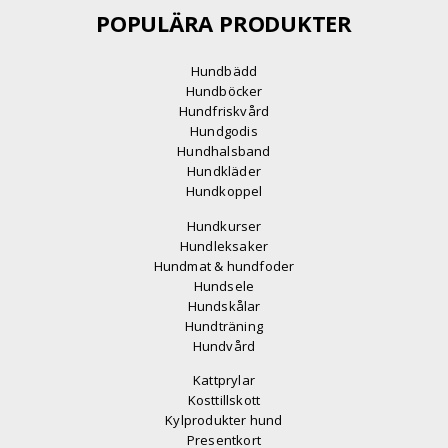
POPULÄRA PRODUKTER
Hundbädd
Hundböcker
Hundfriskvård
Hundgodis
Hundhalsband
Hundkläder
Hundkoppel
Hundkurser
Hundleksaker
Hundmat & hundfoder
Hundsele
Hundskålar
Hundträning
Hundvård
Kattprylar
Kosttillskott
Kylprodukter hund
Presentkort