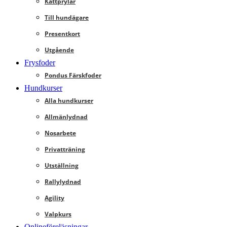
Kattprylar
Till hundägare
Presentkort
Utgående
Frysfoder
Pondus Färskfoder
Hundkurser
Alla hundkurser
Allmänlydnad
Nosarbete
Privatträning
Utställning
Rallylydnad
Agility
Valpkurs
Onlineföreläsningar