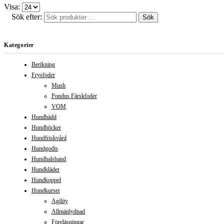
Visa:
Sök efter:
Sök
Kategorier
Berikning
Frysfoder
Mush
Pondus Färskfoder
VOM
Hundbädd
Hundböcker
Hundfriskvård
Hundgodis
Hundhalsband
Hundkläder
Hundkoppel
Hundkurser
Agility
Allmänlydnad
Föreläsningar