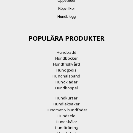
Öppettider
Köpvillkor
Hundblogg
POPULÄRA PRODUKTER
Hundbädd
Hundböcker
Hundfriskvård
Hundgodis
Hundhalsband
Hundkläder
Hundkoppel
Hundkurser
Hundleksaker
Hundmat & hundfoder
Hundsele
Hundskålar
Hundträning