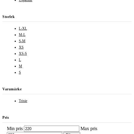
Utgående
Storlek
L-XL
M-L
S-M
XS
XS-S
L
M
S
Varumärke
Trixie
Pris
Min pris
Max pris