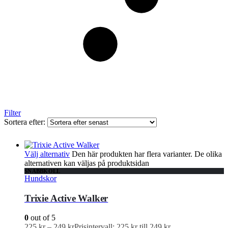
Filter
Sortera efter:
Välj alternativ
Den här produkten har flera varianter. De olika
alternativen kan väljas på produktsidan
SNABBKOLL
Hundskor
Trixie Active Walker
0
out of 5
225
kr
–
249
kr
Prisintervall: 225 kr till 249 kr