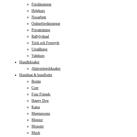
Föreläsningar
Helgkurs
Nosarbete
Onlineföreläsningar
Privatträning
Rallylydnad
Trick och Freestyle
Utställning
Valpkurs
Hundleksaker
Aktiveringsleksaker
Hundmat & hundfoder
Bozita
Core
Four Friends
Happy Dog
Kaisa
Magnussons
Majstor
Monster
Mush