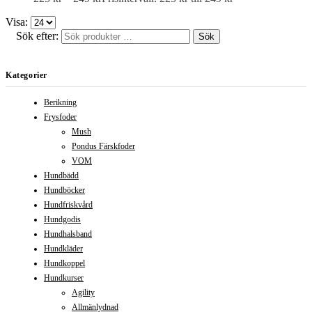
Visa:
Sök efter:
Sök
Kategorier
Berikning
Frysfoder
Mush
Pondus Färskfoder
VOM
Hundbädd
Hundböcker
Hundfriskvård
Hundgodis
Hundhalsband
Hundkläder
Hundkoppel
Hundkurser
Agility
Allmänlydnad