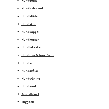
Hundgodis
Hundhalsband
Hundkläder
Hundskor
Hundkoppel
Hundkurser
Hundleksaker
Hundmat & hundfoder
Hundsele
Hundskålar
Hundträning
Hundvård
Kosttillskott
Tuggben