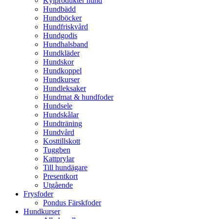
Kylprodukter hund
Hundbädd
Hundböcker
Hundfriskvård
Hundgodis
Hundhalsband
Hundkläder
Hundskor
Hundkoppel
Hundkurser
Hundleksaker
Hundmat & hundfoder
Hundsele
Hundskålar
Hundträning
Hundvård
Kosttillskott
Tuggben
Kattprylar
Till hundägare
Presentkort
Utgående
Frysfoder
Pondus Färskfoder
Hundkurser