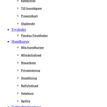
Kattprylar
Till hundägare
Presentkort
Utgående
Frysfoder
Pondus Färskfoder
Hundkurser
Alla hundkurser
Allmänlydnad
Nosarbete
Privatträning
Utställning
Rallylydnad
Valpkurs
Agility
Onlineföreläsningar