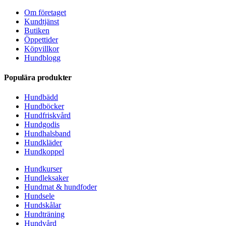
Om företaget
Kundtjänst
Butiken
Öppettider
Köpvillkor
Hundblogg
Populära produkter
Hundbädd
Hundböcker
Hundfriskvård
Hundgodis
Hundhalsband
Hundkläder
Hundkoppel
Hundkurser
Hundleksaker
Hundmat & hundfoder
Hundsele
Hundskålar
Hundträning
Hundvård