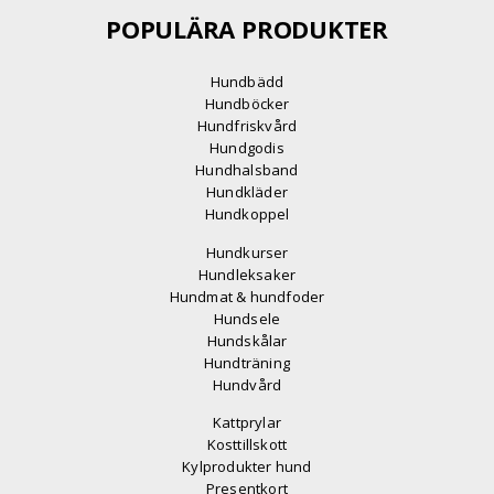
POPULÄRA PRODUKTER
Hundbädd
Hundböcker
Hundfriskvård
Hundgodis
Hundhalsband
Hundkläder
Hundkoppel
Hundkurser
Hundleksaker
Hundmat & hundfoder
Hundsele
Hundskålar
Hundträning
Hundvård
Kattprylar
Kosttillskott
Kylprodukter hund
Presentkort