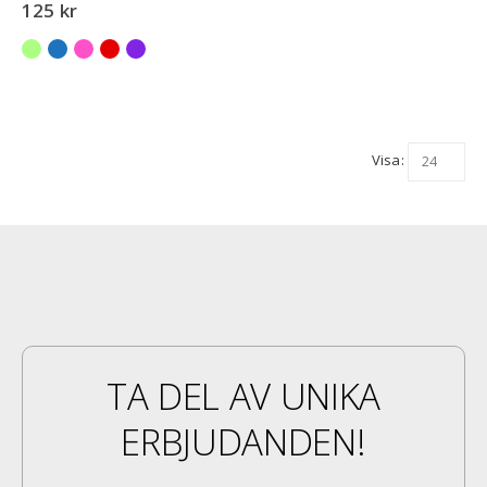
0
out of 5
125
kr
Visa:
TA DEL AV UNIKA
ERBJUDANDEN!