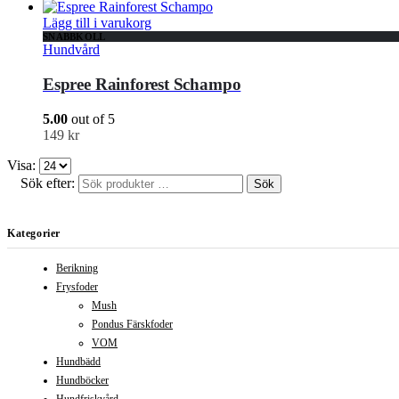
Lägg till i varukorg
SNABBKOLL
Hundvård
Espree Rainforest Schampo
5.00
out of 5
149
kr
Visa:
Sök efter:
Sök
Kategorier
Berikning
Frysfoder
Mush
Pondus Färskfoder
VOM
Hundbädd
Hundböcker
Hundfriskvård