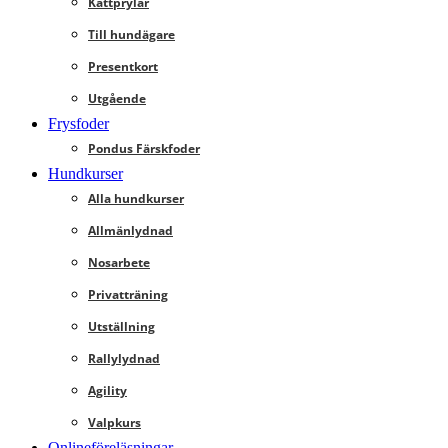
Kattprylar
Till hundägare
Presentkort
Utgående
Frysfoder
Pondus Färskfoder
Hundkurser
Alla hundkurser
Allmänlydnad
Nosarbete
Privatträning
Utställning
Rallylydnad
Agility
Valpkurs
Onlineföreläsningar