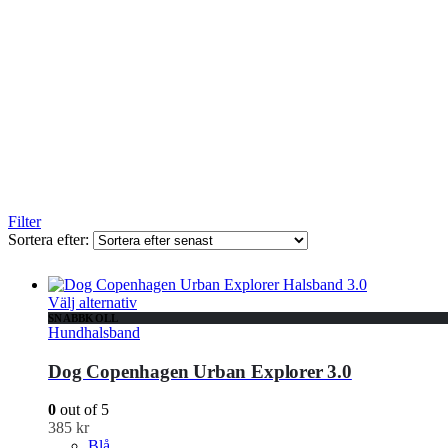
Filter
Sortera efter:
Den
Välj alternativ
här
SNABBKOLL
Hundhalsband
produkten
har
Dog Copenhagen Urban Explorer 3.0
flera
varianter.
De
0
out of 5
olika
385
kr
alternativen
Blå