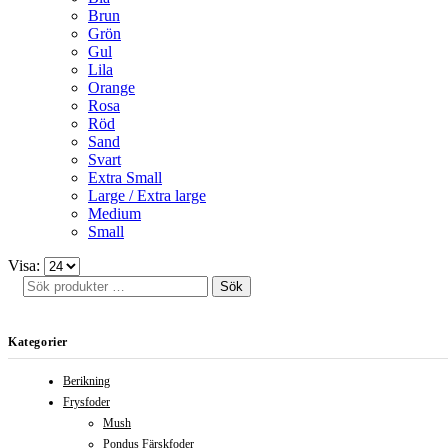
kan
Brun
väljas
Grön
på
Gul
produktsidan
Lila
Orange
Rosa
Röd
Sand
Svart
Extra Small
Large / Extra large
Medium
Small
Visa:
Sök
Sök
efter:
Kategorier
Berikning
Frysfoder
Mush
Pondus Färskfoder