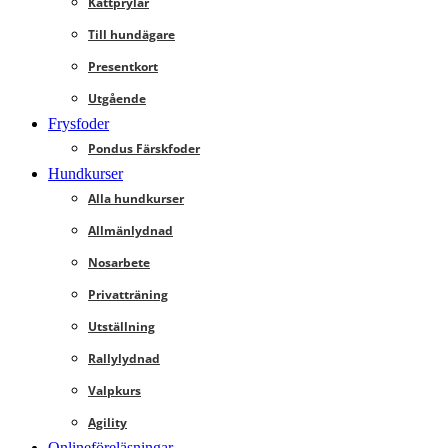
Kattprylar
Till hundägare
Presentkort
Utgående
Frysfoder
Pondus Färskfoder
Hundkurser
Alla hundkurser
Allmänlydnad
Nosarbete
Privatträning
Utställning
Rallylydnad
Valpkurs
Agility
Onlineföreläsningar