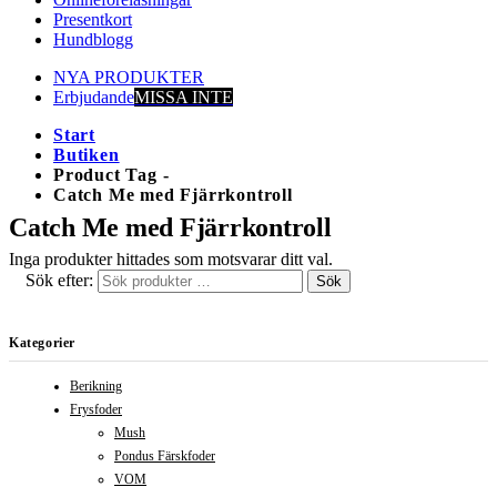
Presentkort
Hundblogg
NYA PRODUKTER
Erbjudande
MISSA INTE
Start
Butiken
Product Tag -
Catch Me med Fjärrkontroll
Catch Me med Fjärrkontroll
Inga produkter hittades som motsvarar ditt val.
Sök efter:
Sök
Kategorier
Berikning
Frysfoder
Mush
Pondus Färskfoder
VOM