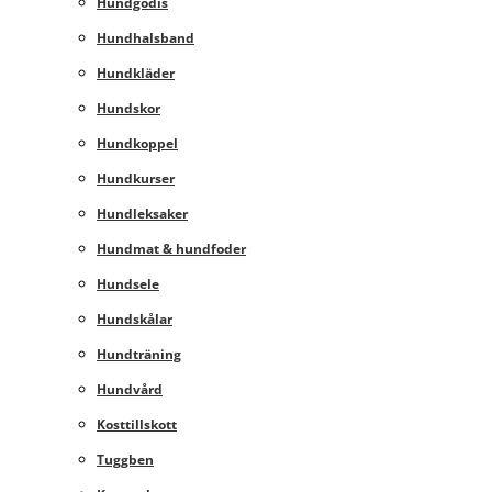
Hundgodis
Hundhalsband
Hundkläder
Hundskor
Hundkoppel
Hundkurser
Hundleksaker
Hundmat & hundfoder
Hundsele
Hundskålar
Hundträning
Hundvård
Kosttillskott
Tuggben