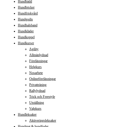
Hundbädd
Hundböcker
Hundfriskvård
Hundgodis
Hundhalsband
Hundkläder
Hundkoppel
Hundkurser
Agility
Allmänlydnad
Föreläsningar
Helgkurs
Nosarbete
Onlineföreläsningar
Privatträning
Rallylydnad
Trick och Freestyle
Utställning
Valpkurs
Hundleksaker
Aktiveringsleksaker
Hundmat & hundfoder