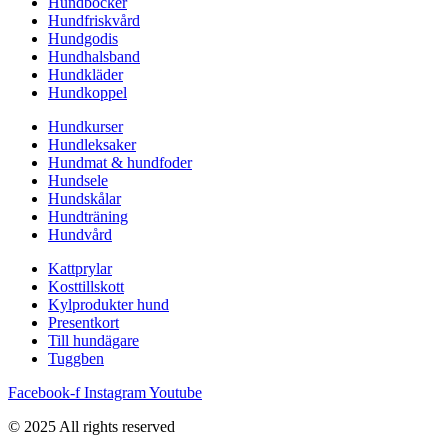
Hundböcker
Hundfriskvård
Hundgodis
Hundhalsband
Hundkläder
Hundkoppel
Hundkurser
Hundleksaker
Hundmat & hundfoder
Hundsele
Hundskålar
Hundträning
Hundvård
Kattprylar
Kosttillskott
Kylprodukter hund
Presentkort
Till hundägare
Tuggben
Facebook-f
Instagram
Youtube
© 2025 All rights reserved