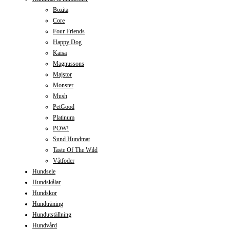
Bozita
Core
Four Friends
Happy Dog
Kaisa
Magnussons
Majstor
Monster
Mush
PetGood
Platinum
POW!
Sund Hundmat
Taste Of The Wild
Våtfoder
Hundsele
Hundskålar
Hundskor
Hundträning
Hundutställning
Hundvård