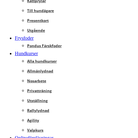
Kattprylar
Till hundägare
Presentkort
Utgående
Frysfoder
Pondus Färskfoder
Hundkurser
Alla hundkurser
Allmänlydnad
Nosarbete
Privatträning
Utställning
Rallylydnad
Agility
Valpkurs
Onlineföreläsningar