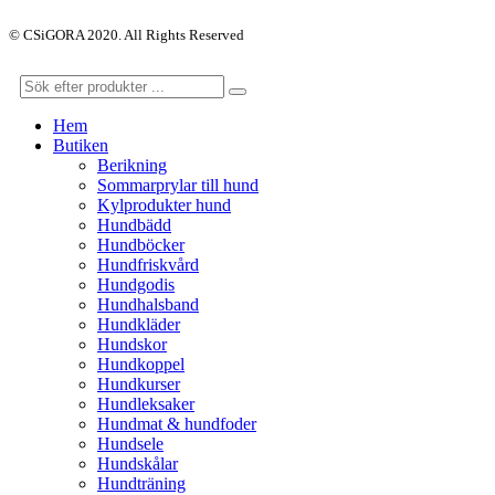
© CSiGORA 2020. All Rights Reserved
Hem
Butiken
Berikning
Sommarprylar till hund
Kylprodukter hund
Hundbädd
Hundböcker
Hundfriskvård
Hundgodis
Hundhalsband
Hundkläder
Hundskor
Hundkoppel
Hundkurser
Hundleksaker
Hundmat & hundfoder
Hundsele
Hundskålar
Hundträning