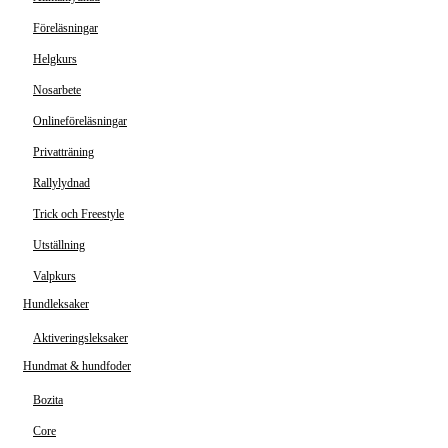
Föreläsningar
Helgkurs
Nosarbete
Onlineföreläsningar
Privatträning
Rallylydnad
Trick och Freestyle
Utställning
Valpkurs
Hundleksaker
Aktiveringsleksaker
Hundmat & hundfoder
Bozita
Core