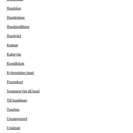
Hundskor
Hundträning
Hundutställning
Hundvård
Kattmat
Kattprylar
Kosttillskott
Kylprodukter hund
Presentkort
Sommarprylar till hund
Till hundägare
Tuggben
Uncategorized
Utgående