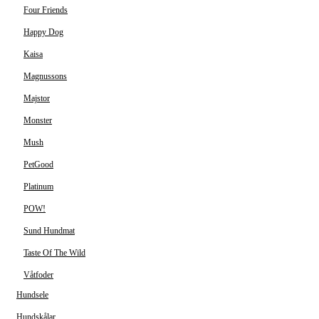
Four Friends
Happy Dog
Kaisa
Magnussons
Majstor
Monster
Mush
PetGood
Platinum
POW!
Sund Hundmat
Taste Of The Wild
Våtfoder
Hundsele
Hundskålar