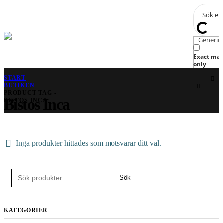
Generic f
Exact mat
only
START
BUTIKEN
PRODUCT TAG -
Bistos Inca
BISTOS INCA
Inga produkter hittades som motsvarar ditt val.
Sök
KATEGORIER