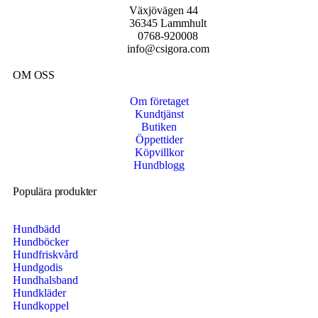
Växjövägen 44
36345 Lammhult
0768-920008
info@csigora.com
OM OSS
Om företaget
Kundtjänst
Butiken
Öppettider
Köpvillkor
Hundblogg
Populära produkter
Hundbädd
Hundböcker
Hundfriskvård
Hundgodis
Hundhalsband
Hundkläder
Hundkoppel