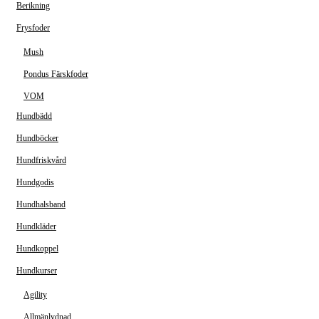
Berikning
Frysfoder
Mush
Pondus Färskfoder
VOM
Hundbädd
Hundböcker
Hundfriskvård
Hundgodis
Hundhalsband
Hundkläder
Hundkoppel
Hundkurser
Agility
Allmänlydnad