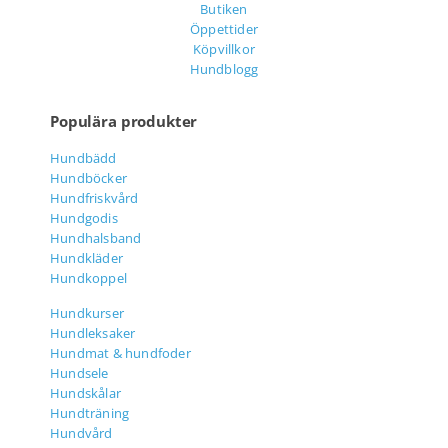
Butiken
Öppettider
Köpvillkor
Hundblogg
Populära produkter
Hundbädd
Hundböcker
Hundfriskvård
Hundgodis
Hundhalsband
Hundkläder
Hundkoppel
Hundkurser
Hundleksaker
Hundmat & hundfoder
Hundsele
Hundskålar
Hundträning
Hundvård