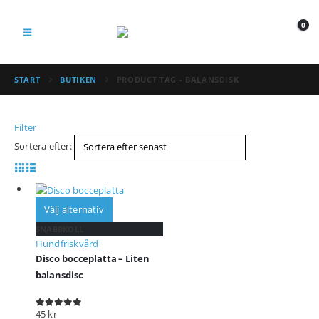
0
START
BUTIKEN
PRODUCT TAG -
BALANSDISK
Filter
Sortera efter:
Välj alternativ
SNABBKOLL
Hundfriskvård
Disco bocceplatta – Liten
balansdisc
45
kr
0
out of 5